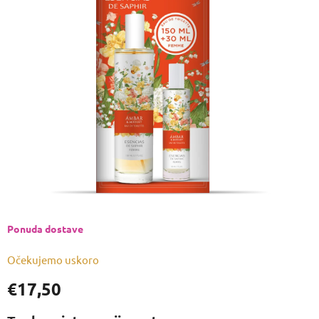
je
0,0
od
5
zvjezdica.
Ponuda dostave
Očekujemo uskoro
€17,50
Izmjeri
cijenu: