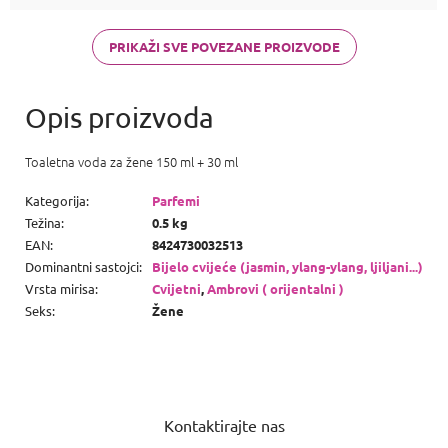
di Gioia,
Chanel Coco
Mademoiselle
PRIKAŽI SVE POVEZANE PROIZVODE
a Carolina
Herrera Good
girl
Toaletna voda za žene 150 ml + 30 ml
Kategorija
:
Parfemi
Težina
:
0.5 kg
EAN
:
8424730032513
Dominantni sastojci
:
Bijelo cvijeće (jasmin, ylang-ylang, ljiljani...)
Vrsta mirisa
:
Cvijetni
,
Ambrovi ( orijentalni )
Seks
:
Žene
P
o
Kontaktirajte nas
d