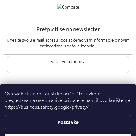
Pretplati se na newsletter
Unesite svoju e-mail adresu i poslat ćemo vam informacije o novim
proizvodima u našoj e-trgovini.
Upisom svoje e-pošte pristajete na
uvjete privatnosti
.
Ova web stranica koristi kolačiće. Nastavkom
pregledavanja ove stranice pristajete na njihovo korištenje.
https://business.safety.google/privacy/
Postavke
Autorska prava 2026
. Sva prava pridržana.
Parfumshop.hr