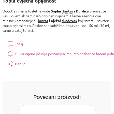
Topla cvjetna opijenost
Dugotrajni miris toaletne vode
prenijet će
Saphir
Jantar
i Đurđica
vas u cvjetnjak namirisan opojnim cvijećem. Glavne esencije ove
mirisne kompozicije su
koji stvaraju savršen
jantar
i nježni
đurđevak
topao cvjetni miris. Poklon set sadrži toaletnu vodu od 150 ml i 30 ml,
samo u vašoj torbici.
Pitaj
Čuvar cijene još nije postavljen, molimo odaberite barem jedn
Podijeli
Povezani proizvodi