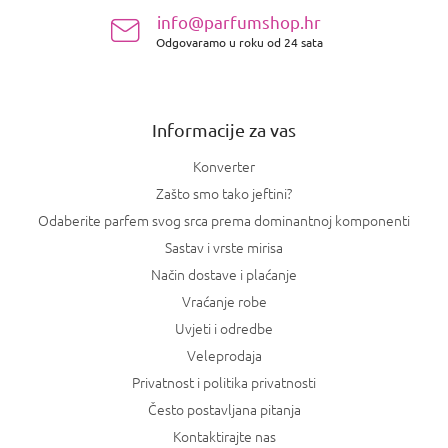
n
info@parfumshop.hr
o
Odgovaramo u roku od 24 sata
ž
j
e
Informacije za vas
Konverter
Zašto smo tako jeftini?
Odaberite parfem svog srca prema dominantnoj komponenti
Sastav i vrste mirisa
Način dostave i plaćanje
Vraćanje robe
Uvjeti i odredbe
Veleprodaja
Privatnost i politika privatnosti
Često postavljana pitanja
Kontaktirajte nas