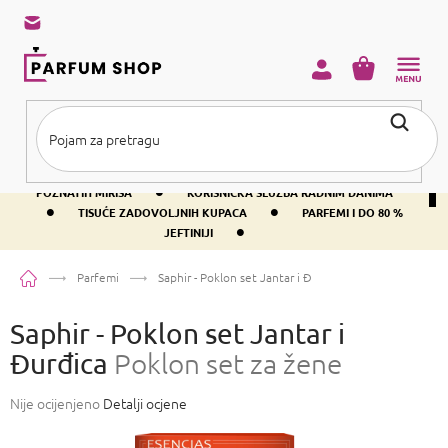
Preskoči
na
sadržaj
KOŠARICA
•
BESPLATNA DOSTAVA IZNAD PRIBLIŽNO 37 €
400+ SVJETSKI
•
POZNATIH MIRISA
KORISNIČKA SLUŽBA RADNIM DANIMA
•
•
TISUĆE ZADOVOLJNIH KUPACA
PARFEMI I DO 80 %
•
JEFTINIJI
Početna
Parfemi
Saphir - Poklon set Jantar i Đurđica
Poklon set za žene
Saphir - Poklon set Jantar i
Đurđica
Poklon set za žene
Prosječna
Nije ocijenjeno
Detalji ocjene
ocjena
proizvoda