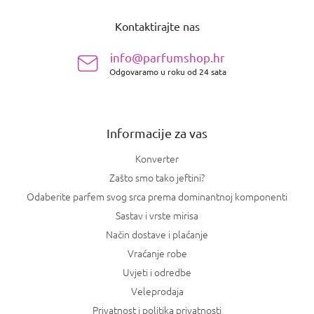
o
Kontaktirajte nas
d
n
info@parfumshop.hr
o
Odgovaramo u roku od 24 sata
ž
j
e
Informacije za vas
Konverter
Zašto smo tako jeftini?
Odaberite parfem svog srca prema dominantnoj komponenti
Sastav i vrste mirisa
Način dostave i plaćanje
Vraćanje robe
Uvjeti i odredbe
Veleprodaja
Privatnost i politika privatnosti