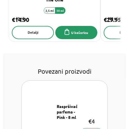
2,5 ml
50 ml
3
€14.90
50 ml
€29.95
200 ml
Detalji
Detalj
U košaricu
Povezani proizvodi
Raspršivač
parfema -
Pink - 8 ml
€4
Raspršivač
parfema- 8