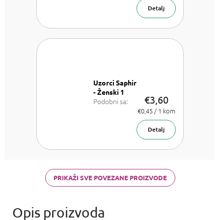
ml
Detalj
Uzorci Saphir
- Ženski 1
€3,60
Podobni sa:
Chloe Chloe,
Izmjeri
€0,45 / 1 kom
cijenu:
Dior J'adore,
Versace
Detalj
Bright Crystal,
Armani Acqua
di Gioia,
Chanel Coco
Mademoiselle
PRIKAŽI SVE POVEZANE PROIZVODE
a Carolina
Herrera Good
girl