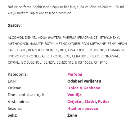
Bočice parfema Saphir isporučuju se bez kutije. Za veličine od 200 ml i 50 ml
kutiju možete kupiti kao zaseban proizvod.
Sastav :
ALCOHOL DENAT., AQUA (WATER), PARFUM (FRAGRANCE), ETHYLHEXYL
METHOXYCINNAMATE, BUTYL METHOXYDIBENZOYLMETHANE, ETHYLHEXYL
SALICYLATE, BENZOPHENONE-1, BHT, LINALOOL, LIMONENE, COUMARIN,
HYDROXYCITRONELLAL, CITRONELLOL, GERANIOL, HEXYL CINNAMAL,
CITRAL, ISOEUGENOL, BENZYL BENZOATE,

[CI 16035, CI 19140]
Kategorija
:
Parfemi
EAN
:
Odaberi varijantu
Ocjena
:
Dolce & Gabbana
Dominantni sastojci
:
Vanilija
Vrsta mirisa
:
Cvijetni
,
Slatki
,
Puder
Sezona
:
Hladne mjesece
Seks
:
Žene
P