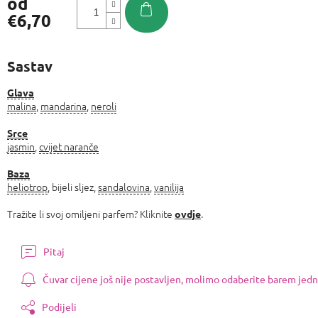
od
€6,70
Izmjeri
cijenu:
Sastav
Glava
malina
,
mandarina
,
neroli
Srce
jasmin
,
cvijet naranče
Baza
heliotrop
, bijeli sljez,
sandalovina
,
vanilija
Tražite li svoj omiljeni parfem? Kliknite
.
ovdje
Pitaj
Čuvar cijene još nije postavljen, molimo odaberite barem jedn
Podijeli