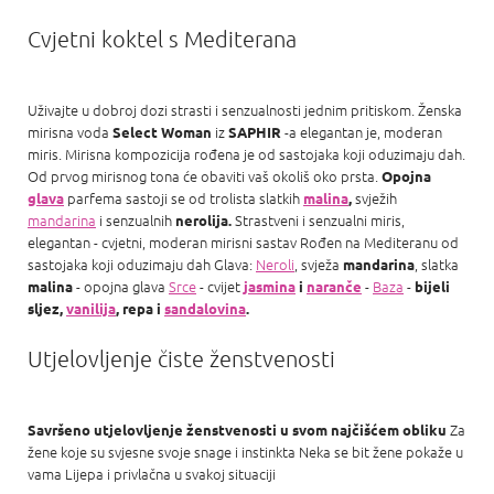
Cvjetni koktel s Mediterana
Uživajte u dobroj dozi strasti i senzualnosti jednim pritiskom. Ženska
mirisna voda
iz
-a elegantan je, moderan
Select Woman
SAPHIR
miris. Mirisna kompozicija rođena je od sastojaka koji oduzimaju dah.
Od prvog mirisnog tona će obaviti vaš okoliš oko prsta.
Opojna
parfema sastoji se od trolista slatkih
svježih
glava
malina
,
mandarina
i senzualnih
Strastveni i senzualni miris,
nerolija.
elegantan - cvjetni, moderan mirisni sastav Rođen na Mediteranu od
sastojaka koji oduzimaju dah Glava:
Neroli
, svježa
, slatka
mandarina
- opojna glava
Srce
- cvijet
-
Baza
-
malina
jasmina
i
naranče
bijeli
sljez,
vanilija
, repa i
sandalovina
.
Utjelovljenje čiste ženstvenosti
Za
Savršeno utjelovljenje ženstvenosti u svom najčišćem obliku
žene koje su svjesne svoje snage i instinkta Neka se bit žene pokaže u
vama Lijepa i privlačna u svakoj situaciji