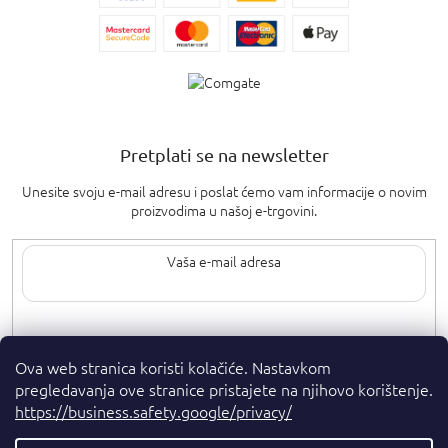
Pretplati se na newsletter
Unesite svoju e-mail adresu i poslat ćemo vam informacije o novim
proizvodima u našoj e-trgovini.
Upisom svoje e-pošte pristajete na
uvjete privatnosti
.
Ova web stranica koristi kolačiće. Nastavkom
pregledavanja ove stranice pristajete na njihovo korištenje.
https://business.safety.google/privacy/