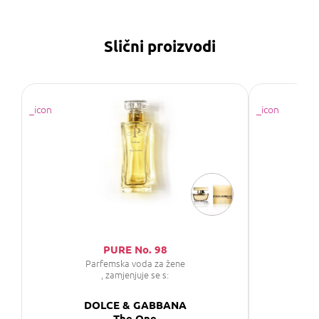
Slični proizvodi
PURE No. 98
S
Parfemska voda za žene
P
, zamjenjuje se s:
DOLCE & GABBANA
D
The One