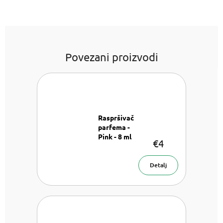
Povezani proizvodi
Raspršivač
parfema -
Pink - 8 ml
€4
Raspršivač
parfema- 8
ml
Detalj