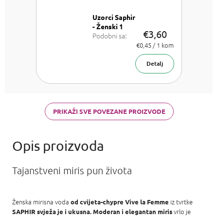
Uzorci Saphir
- Ženski 1
€3,60
Podobni sa:
Chloe Chloe,
Izmjeri
€0,45 / 1 kom
cijenu:
Dior J'adore,
Versace
Detalj
Bright Crystal,
Armani Acqua
di Gioia,
Chanel Coco
Mademoiselle
PRIKAŽI SVE POVEZANE PROIZVODE
a Carolina
Herrera Good
girl
Tajanstveni miris pun života
Ženska mirisna voda
iz tvrtke
od cvijeta-chypre
Vive la Femme
vrlo je
SAPHIR
svježa je i ukusna. Moderan i elegantan miris