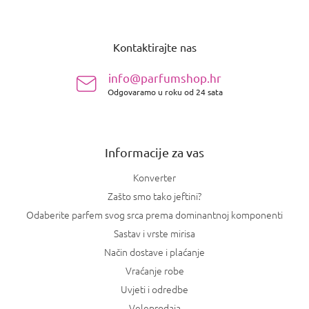
P
o
Kontaktirajte nas
d
n
info@parfumshop.hr
o
Odgovaramo u roku od 24 sata
ž
j
e
Informacije za vas
Konverter
Zašto smo tako jeftini?
Odaberite parfem svog srca prema dominantnoj komponenti
Sastav i vrste mirisa
Način dostave i plaćanje
Vraćanje robe
Uvjeti i odredbe
Veleprodaja