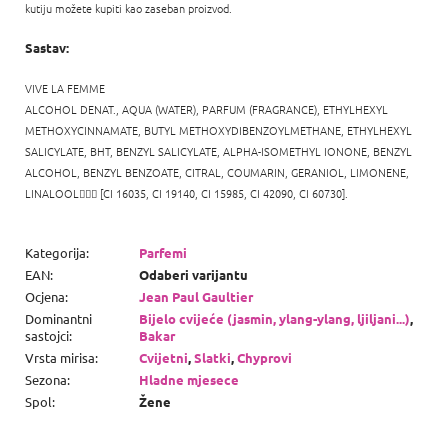
kutiju možete kupiti kao zaseban proizvod.
Sastav:
VIVE LA FEMME
ALCOHOL DENAT., AQUA (WATER), PARFUM (FRAGRANCE), ETHYLHEXYL
METHOXYCINNAMATE, BUTYL METHOXYDIBENZOYLMETHANE, ETHYLHEXYL
SALICYLATE, BHT, BENZYL SALICYLATE, ALPHA-ISOMETHYL IONONE, BENZYL
ALCOHOL, BENZYL BENZOATE, CITRAL, COUMARIN, GERANIOL, LIMONENE,
LINALOOL

[CI 16035, CI 19140, CI 15985, CI 42090, CI 60730].
Kategorija
:
Parfemi
EAN
:
Odaberi varijantu
Ocjena
:
Jean Paul Gaultier
Dominantni
Bijelo cvijeće (jasmin, ylang-ylang, ljiljani...)
,
sastojci
:
Bakar
Vrsta mirisa
:
Cvijetni
,
Slatki
,
Chyprovi
Sezona
:
Hladne mjesece
Spol
:
Žene