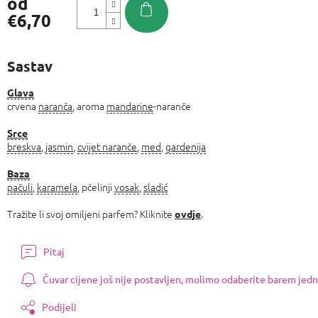
od
€6,70
Izmjeri
cijenu:
Sastav
Glava
crvena
naranča
, aroma
mandarine
-naranče
Srce
breskva
,
jasmin
,
cvijet naranče
,
med
,
gardenija
Baza
pačuli
,
karamela
, pčelinji
vosak
,
sladić
Tražite li svoj omiljeni parfem? Kliknite
.
ovdje
Pitaj
Čuvar cijene još nije postavljen, molimo odaberite barem jedn
Podijeli