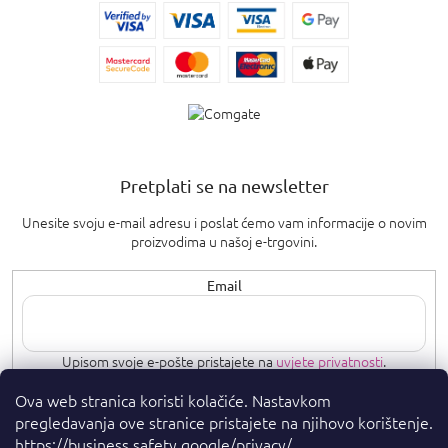
Pretplati se na newsletter
Unesite svoju e-mail adresu i poslat ćemo vam informacije o novim
proizvodima u našoj e-trgovini.
Email
Upisom svoje e-pošte pristajete na
uvjete privatnosti
.
Ova web stranica koristi kolačiće. Nastavkom
PRETPLATI SE
pregledavanja ove stranice pristajete na njihovo korištenje.
https://business.safety.google/privacy/