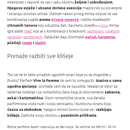
intenzivan i napunit će vas i vašu okolinu
željom i uzbuđenjem.
majstorski su povezane
Njegove svježe i ukusne mirisne esencije
i stvaraju izvrstan učinak. Odmah nakon prvog mirisa očarat će vas
kombinacija svježe
i slatko-kiselkastih
arome
krvave naranče
koji oduzima dah. Savršenu izvedbu u
srcu
mirisa
citrusnih tonova
igra slatki
med
, koji je u kombinaciji s breskvom,
jasminom
,
cvijetom
naranče
i
gardenijom
. Zaključak daju životinjski
pačuli
,
karamela
,
pčelinji
vosak
i
sladić
.
Pomaže razbiti sve klišeje
Tko se ne bi želio prisjetiti ugodnih stvari koje su se dogodile u
životu? Parfem
će vam to omogućiti.
Vive la Femme
Izaziva u vama
i pomaže vam da se opustite. Idealan je izbor za
ugodna sjećanja
večernje nošenje i za romantičnu ženu koja je istovremeno
zabavna,
. Osim romantične strane, ova ženska
seksi i karizmatična
parfimirana voda nudi i svoju senzualnu i buntovnu stranu koja
. Njegovi mirisni tonovi bune se i
čezne za slobodom
razbijaju
Zadivite svoju okolinu u
.
klišeje.
posebnim prilikama
Bočice parfema Saphir isporučuju se bez kutije. Za veličine od 200 ml i 50 ml