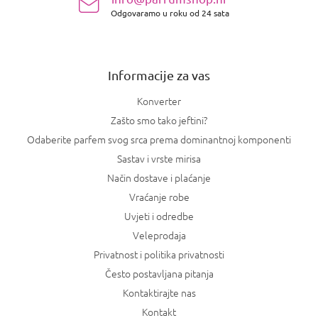
o
t
Odgovaramo u roku od 24 sata
ž
a
j
n
e
j
a
Informacije za vas
Konverter
Zašto smo tako jeftini?
Odaberite parfem svog srca prema dominantnoj komponenti
Sastav i vrste mirisa
Način dostave i plaćanje
Vraćanje robe
Uvjeti i odredbe
Veleprodaja
Privatnost i politika privatnosti
Često postavljana pitanja
Kontaktirajte nas
Kontakt