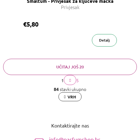
Smaltum - Privjesak za ključeve mačka
Privjesak
€5,80
Detalj
UČITAJ JOŠ 20
OTVORI
P
5
1
K
a
FILTER
o
g
stavki ukupno
84
i
n
VRH
n
t
a
r
c
o
P
i
l
o
j
e
a
Kontaktirajte nas
d
l
i
n
s
info@parfumshop.hr