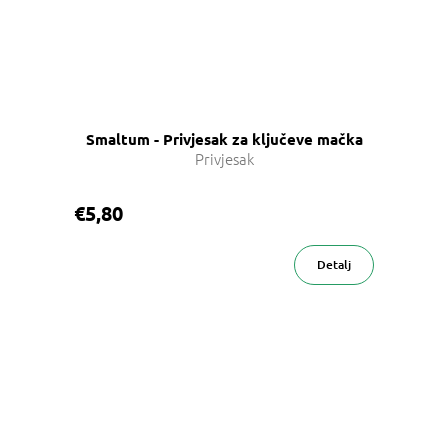
Smaltum - Privjesak za ključeve mačka
Privjesak
€5,80
Detalj