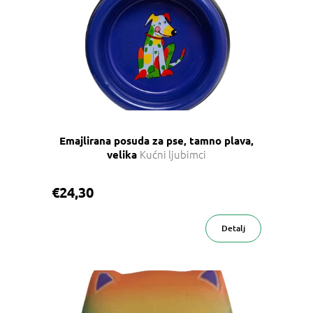
p
i
s
p
r
o
i
z
v
Emajlirana posuda za pse, tamno plava,
o
Kućni ljubimci
velika
d
a
€24,30
Detalj