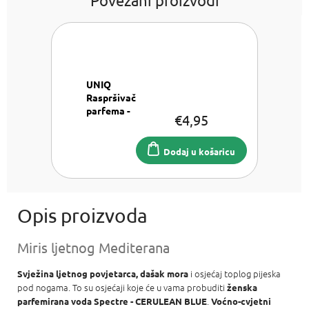
UNIQ
Raspršivač
parfema -
€4,95
Plavi
Raspršivač
parfema 8
Dodaj u košaricu
ml
Miris ljetnog Mediterana
i osjećaj toplog pijeska
Svježina ljetnog povjetarca, dašak mora
pod nogama. To su osjećaji koje će u vama probuditi
ženska
.
parfemirana voda Spectre - CERULEAN BLUE
Voćno-cvjetni