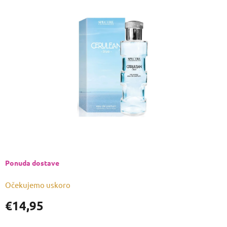
je
0,0
od
5
zvjezdica.
Ponuda dostave
Očekujemo uskoro
€14,95
Izmjeri
cijenu: