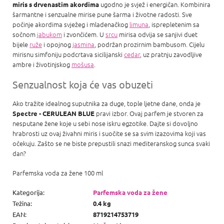
ugodno je svjež i energičan. Kombinira
miris s drvenastim akordima
šarmantne i senzualne mirise pune šarma i životne radosti. Sve
počinje akordima svježeg i mladenačkog
limuna
, isprepletenim sa
sočnom
jabukom
i zvončićem. U
srcu
mirisa odvija se sanjivi duet
bijele
ruže
i opojnog
jasmina
, podržan prozirnim bambusom. Cijelu
mirisnu simfoniju podcrtava sicilijanski
cedar
, uz pratnju zavodljive
ambre i životinjskog
mošusa
.
Senzualnost koja će vas obuzeti
Ako tražite idealnog suputnika za duge, tople ljetne dane, onda je
pravi izbor. Ovaj parfem je stvoren za
Spectre - CERULEAN BLUE
nesputane žene koje u sebi nose iskru egzotike. Dajte si dovoljno
hrabrosti uz ovaj živahni miris i suočite se sa svim izazovima koji vas
očekuju. Zašto se ne biste prepustili snazi ​​mediteranskog sunca svaki
dan?
Parfemska voda za žene 100 ml
Kategorija
:
Parfemska voda za žene
Težina
:
0.4 kg
EAN
:
8719214753719