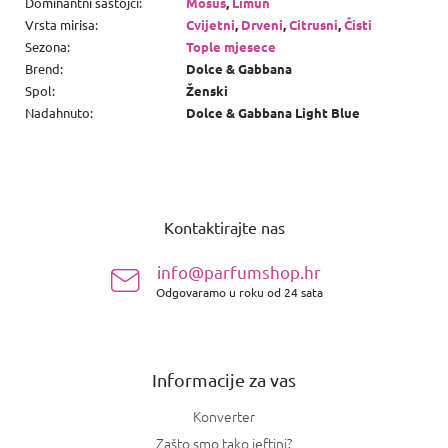
Dominantni sastojci
:
Mošus
,
Limun
Vrsta mirisa
:
Cvijetni
,
Drveni
,
Citrusni
,
Čisti
Sezona
:
Tople mjesece
Brend
:
Dolce & Gabbana
Spol
:
Ženski
Nadahnuto
:
Dolce & Gabbana Light Blue
P
o
Kontaktirajte nas
d
n
info@parfumshop.hr
o
Odgovaramo u roku od 24 sata
ž
j
e
Informacije za vas
Konverter
Zašto smo tako jeftini?