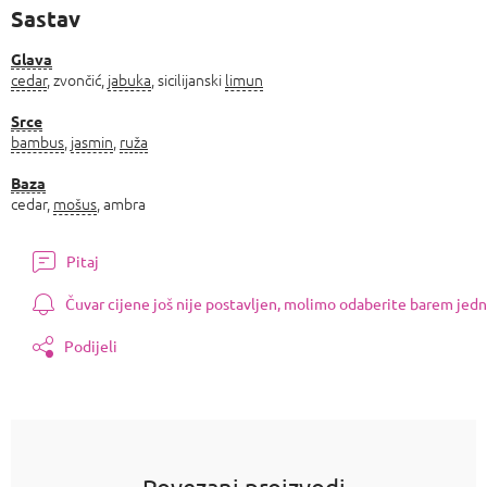
Sastav
Glava
cedar
, zvončić,
jabuka
, sicilijanski
limun
Srce
bambus
,
jasmin
,
ruža
Baza
cedar,
mošus
, ambra
Pitaj
Čuvar cijene još nije postavljen, molimo odaberite barem jedn
Podijeli
Povezani proizvodi