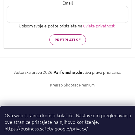
Email
Upisom svoje e-pošte pristajete na
uvjete privatnosti
.
PRETPLATI SE
Autorska prava 2026
. Sva prava pridržana.
Parfumshop.hr
Kreirao Shoptet Premium
Ova web stranica koristi kolačiće. Nastavkom pregledavanja
ove stranice pristajete na njihovo korištenje.
https://business.safety.google/privacy/