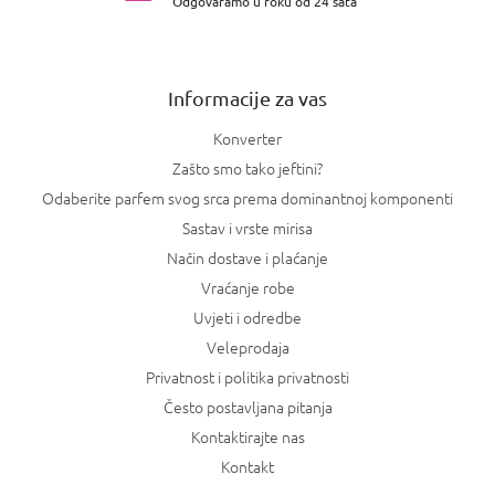
Odgovaramo u roku od 24 sata
ž
j
e
Informacije za vas
Konverter
Zašto smo tako jeftini?
Odaberite parfem svog srca prema dominantnoj komponenti
Sastav i vrste mirisa
Način dostave i plaćanje
Vraćanje robe
Uvjeti i odredbe
Veleprodaja
Privatnost i politika privatnosti
Često postavljana pitanja
Kontaktirajte nas
Kontakt