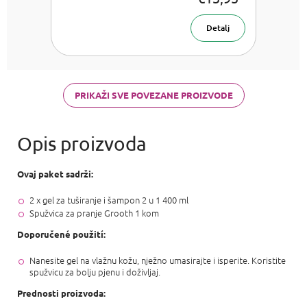
200 ml + gel
za tuširanje i
šampon 2 u 1
Detalj
400 ml
PRIKAŽI SVE POVEZANE PROIZVODE
Ovaj paket sadrži:
2 x gel za tuširanje i šampon 2 u 1 400 ml
Spužvica za pranje Grooth 1 kom
Doporučené použití:
Nanesite gel na vlažnu kožu, nježno umasirajte i isperite. Koristite
spužvicu za bolju pjenu i doživljaj.
Prednosti proizvoda: