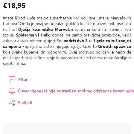
€18,95
Izmjeri
cijenu:
Imate li kod kuće malog superheroja koji voli sve junake Marvelovih
filmova? Onda je ovaj set idealan poklon koji će mu izmamiti osmijeh
na lice!
inspirirana kultnim likovima kao
Dječja kozmetika Marvel,
što su
, donosi ne samo praktične proizvode, već i
Spiderman i Hulk
zabavu u svakodnevnoj njezi. Set
sadrži dva 2-u-1 gela za tuširanje i
koji nježno čiste i njeguju dječju kožu te
šampona
Grooth spužvicu
koja svako kupanje čini ugodnijim. Ovaj proizvod odličan je način da
mali superheroji začine svoje kupaonske rituale i unesu malo čarolije iz
svijeta filma.
Pitaj
Čuvar cijene još nije postavljen, molimo odaberite barem jedn
Podijeli