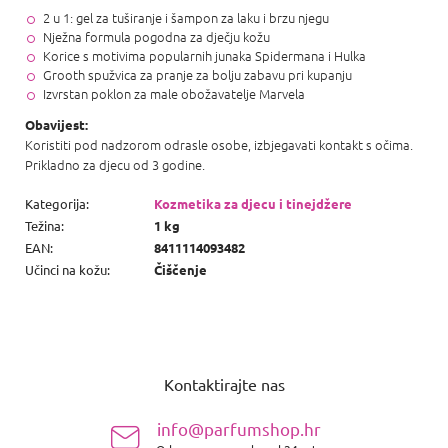
2 u 1: gel za tuširanje i šampon za laku i brzu njegu
Nježna formula pogodna za dječju kožu
Korice s motivima popularnih junaka Spidermana i Hulka
Grooth spužvica za pranje za bolju zabavu pri kupanju
Izvrstan poklon za male obožavatelje Marvela
Obavijest:
Koristiti pod nadzorom odrasle osobe, izbjegavati kontakt s očima.
Prikladno za djecu od 3 godine.
Kategorija
:
Kozmetika za djecu i tinejdžere
Težina
:
1 kg
EAN
:
8411114093482
Učinci na kožu
:
Čiščenje
P
o
Kontaktirajte nas
d
n
info@parfumshop.hr
o