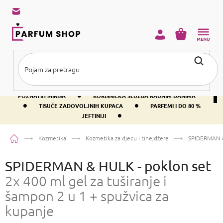
Preskoči
na
sadržaj
KOŠARICA
•
BESPLATNA DOSTAVA IZNAD PRIBLIŽNO 37 €
400+ SVJETSKI
•
POZNATIH MIRISA
KORISNIČKA SLUŽBA RADNIM DANIMA
•
•
TISUĆE ZADOVOLJNIH KUPACA
PARFEMI I DO 80 %
•
JEFTINIJI
Početna
Kozmetika
Kozmetika za djecu i tinejdžere
SPIDERMAN &
SPIDERMAN & HULK - poklon set
2x 400 ml gel za tuširanje i
šampon 2 u 1 + spužvica za
kupanje