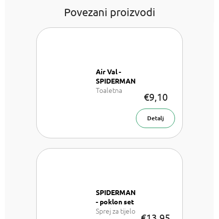
Povezani proizvodi
Air Val -
SPIDERMAN
Toaletna
€9,10
voda za djecu
30 ml
Detalj
SPIDERMAN
- poklon set
Sprej za tijelo
€13,95