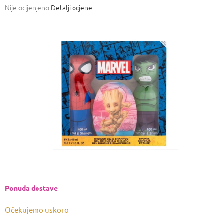
Prosječna
Nije ocijenjeno
Detalji ocjene
ocjena
proizvoda
je
0,0
od
5
zvjezdica.
Ponuda dostave
Očekujemo uskoro