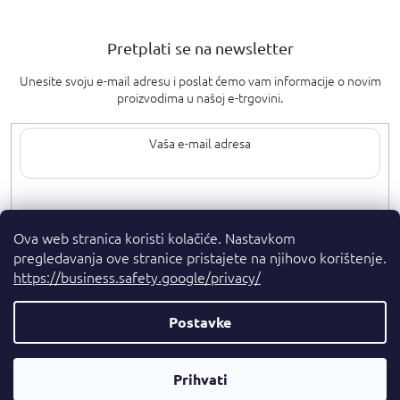
Pretplati se na newsletter
Unesite svoju e-mail adresu i poslat ćemo vam informacije o novim
proizvodima u našoj e-trgovini.
Upisom svoje e-pošte pristajete na
uvjete privatnosti
.
Ova web stranica koristi kolačiće. Nastavkom
pregledavanja ove stranice pristajete na njihovo korištenje.
https://business.safety.google/privacy/
Postavke
Autorska prava 2026
. Sva prava pridržana.
Parfumshop.hr
Parfemski
Kreirao Shoptet Premium
Prihvati
Savjetnik