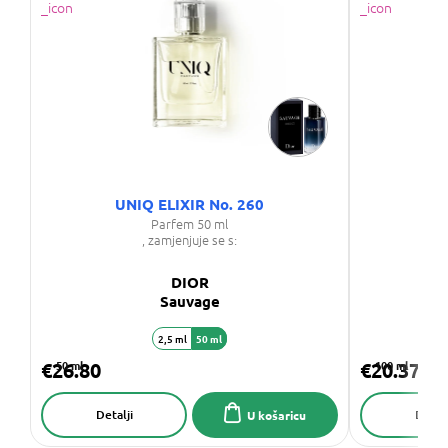
UNIQ ELIXIR No. 260
Parfem 50 ml
, zamjenjuje se s:
DIOR
Sauvage
2,5 ml
50 ml
€26.80
50 ml
€20.37
100 ml
Detalji
Detalj
U košaricu