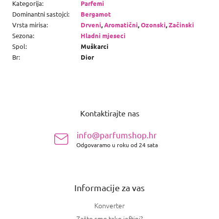
Kategorija
:
Parfemi
Dominantni sastojci
:
Bergamot
Vrsta mirisa
:
Drveni
,
Aromatični
,
Ozonski
,
Začinski
Sezona
:
Hladni mjeseci
Spol
:
Muškarci
Br
:
Dior
P
o
Kontaktirajte nas
d
n
info@parfumshop.hr
o
Odgovaramo u roku od 24 sata
ž
j
e
Informacije za vas
Konverter
Zašto smo tako jeftini?