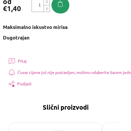
od
€1,40
Izmjeri
cijenu:
Maksimalno iskustvo mirisa
Dugotrajan
Pitaj
Čuvar cijene još nije postavljen, molimo odaberite barem jedn
Podijeli
Slični proizvodi