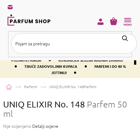
Preskoči
na
sadržaj
KOŠARICA
•
BESPLATNA DOSTAVA IZNAD PRIBLIŽNO 37 €
400+ SVJETSKI
•
POZNATIH MIRISA
KORISNIČKA SLUŽBA RADNIM DANIMA
•
•
TISUĆE ZADOVOLJNIH KUPACA
PARFEMI I DO 80 %
•
JEFTINIJI
Početna
Parfemi
UNIQ ELIXIR No. 148
Parfem 50 ml
UNIQ ELIXIR No. 148
Parfem 50
ml
Prosječna
Nije ocijenjeno
Detalji ocjene
ocjena
proizvoda