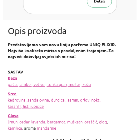
Detalj
Predstavljamo vam novu liniju parfema UNIQ ELIXIR.
Najviša kvaliteta mirisa s produljenim trajanjem. Za
najveći doživljaj svjetskih mirisa!
S
ASTAV
Baza
pačuli, amber, vetiver, tonka grah, mošus, koža
Srce
kedrovina, sandalovina, đurđica, jasmin, orlovi nokti,
karanfil, list ljubičice
Glava
limun
,
cedar
,
lavanda
,
bergamot
,
muškatni oraščić
,
glog
,
kamilica
, aroma
mandarine