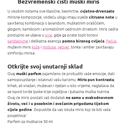
Bezvremenski čisti muški miris
U visokim notama ove klasične, besmrtne,
cvjetno-drvenaste
mirisne kompozicije, vodeću ulogu imaju svježe
u
citrusne note
savršenoj kombinaciji s lavandom,
muškatnim oraščićem
,
glogom, kamilicom i aromatičnim cedrovim drvetom. Miris cedra
postupno se ulijeva u
srce
, gdje ga prate topli tonovi
sandalovine
i delikatna esencija
.
Pačuli
,
pomno biranog cvijeća
muževni miris
kože
i
mošusa
,
vetiver
, tonka i amber završavaju
simfoniju mirisa.
Otkrijte svoj unutarnji sklad
Ovaj
zajamčeno će probuditi vaše emocije, dati
muški parfem
samopouzdanje i istaknuti vašu karizmu.
,
Miris pun kontrasta
krhak, ali snažan, muževan i nježan u isto vrijeme, naglašava da
se ispod tvrde ljuske krije osjetljiva i ljubazna muška nutrina.
Ovaj će miris postati vaš dodatak
ne samo u svakodnevnom
životu, već i u
posebnim i svečanim prigodama tijekom
. Dopustite da vas iskuša miris koji će biti vaša
cijele godine
posjetnica!
Parfem za muškarce 50 ml