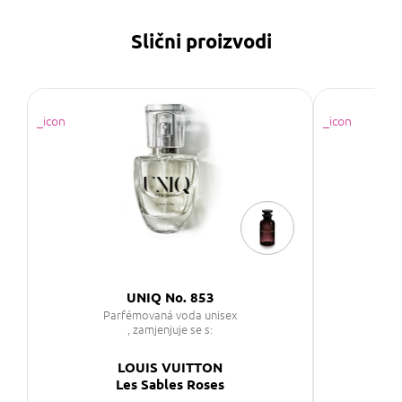
Slični proizvodi
Rů
UNIQ No. 853
Parfémovaná voda unisex
, zamjenjuje se s:
LOUIS VUITTON
Les Sables Roses