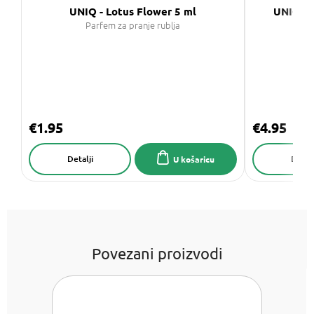
UNIQ - Lotus Flower 5 ml
UNIQ Di
Parfem za pranje rublja
R
€1.95
€4.95
Detalji
Detalj
U košaricu
Povezani proizvodi