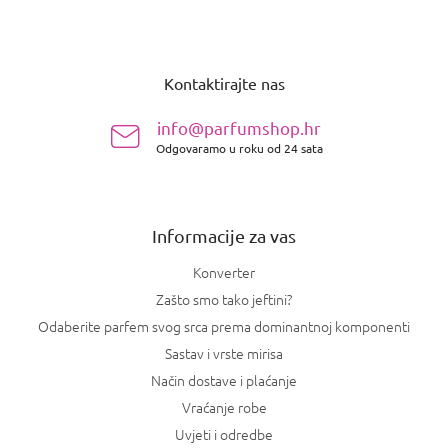
P
o
Kontaktirajte nas
d
n
info@parfumshop.hr
o
Odgovaramo u roku od 24 sata
ž
j
e
Informacije za vas
Konverter
Zašto smo tako jeftini?
Odaberite parfem svog srca prema dominantnoj komponenti
Sastav i vrste mirisa
Način dostave i plaćanje
Vraćanje robe
Uvjeti i odredbe