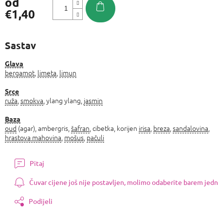
od
€1,40
Izmjeri
cijenu:
Sastav
Glava
bergamot
,
limeta
,
limun
Srce
ruža
,
smokva
, ylang ylang,
jasmin
Baza
oud
(agar), ambergris,
šafran
, cibetka, korijen
irisa
,
breza
,
sandalovina
,
hrastova mahovina
,
mošus
,
pačuli
Pitaj
Čuvar cijene još nije postavljen, molimo odaberite barem jedn
Podijeli