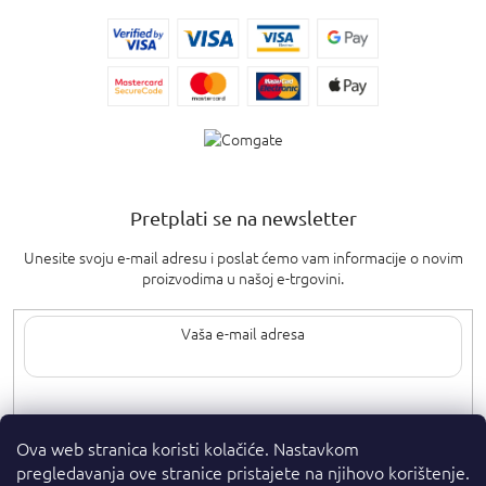
Pretplati se na newsletter
Unesite svoju e-mail adresu i poslat ćemo vam informacije o novim
proizvodima u našoj e-trgovini.
Upisom svoje e-pošte pristajete na
uvjete privatnosti
.
Ova web stranica koristi kolačiće. Nastavkom
pregledavanja ove stranice pristajete na njihovo korištenje.