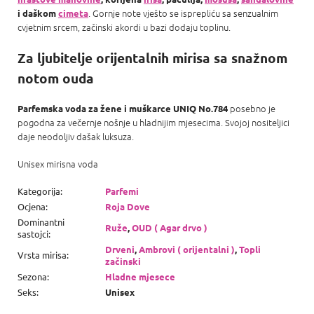
. Gornje note vješto se isprepliću sa senzualnim
i daškom
cimeta
cvjetnim srcem, začinski akordi u bazi dodaju toplinu.
Za ljubitelje orijentalnih mirisa sa snažnom
notom ouda
posebno je
Parfemska voda za žene i muškarce UNIQ No.784
pogodna za večernje nošnje u hladnijim mjesecima. Svojoj nositeljici
daje neodoljiv dašak luksuza.
Unisex mirisna voda
Kategorija
:
Parfemi
Ocjena
:
Roja Dove
Dominantni
Ruže
,
OUD ( Agar drvo )
sastojci
:
Drveni
,
Ambrovi ( orijentalni )
,
Topli
Vrsta mirisa
:
začinski
Sezona
:
Hladne mjesece
Seks
:
Unisex