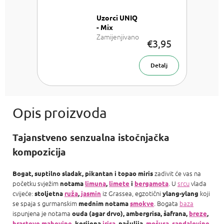
Uzorci UNIQ
- Mix
Zamijenjivano
€3,95
sa: LV Les
Sables Roses,
LV California
Detalj
Dream, LV On
the beach, TF
Rose Prick, TF
Sahara Noir a
Roja Parfums
Amber Aoud
Tajanstveno senzualna istočnjačka
kompozicija
zadivit će vas na
Bogat, suptilno sladak, pikantan i topao miris
početku svježim
. U
srcu
vlada
notama
limuna
,
limete
i
bergamota
cvijeće:
iz Grassea, egzotični
koji
stoljetna
ruža
,
jasmin
ylang-ylang
se spaja s gurmanskim
. Bogata
baza
mednim notama
smokve
ispunjena je notama
ouda (agar drvo),
ambergrisa, šafrana,
breze
,
hrastove mahovine
, korijena
irisa
, pačulija,
mošusa
,
sandalovine