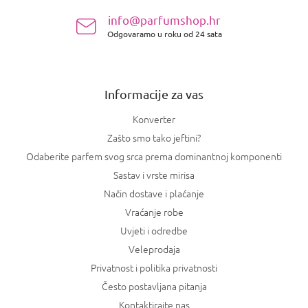
n
info@parfumshop.hr
o
Odgovaramo u roku od 24 sata
ž
j
e
Informacije za vas
Konverter
Zašto smo tako jeftini?
Odaberite parfem svog srca prema dominantnoj komponenti
Sastav i vrste mirisa
Način dostave i plaćanje
Vraćanje robe
Uvjeti i odredbe
Veleprodaja
Privatnost i politika privatnosti
Često postavljana pitanja
Kontaktirajte nas