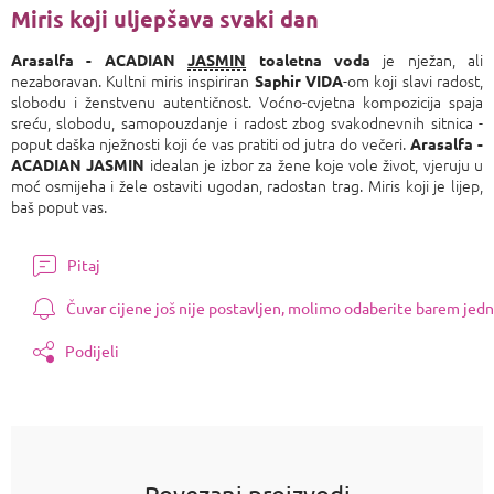
Miris koji uljepšava svaki dan
je nježan, ali
Arasalfa - ACADIAN
JASMIN
toaletna voda
nezaboravan. Kultni miris inspiriran
-om koji slavi radost,
Saphir VIDA
slobodu i ženstvenu autentičnost. Voćno-cvjetna kompozicija spaja
sreću, slobodu, samopouzdanje i radost zbog svakodnevnih sitnica -
poput daška nježnosti koji će vas pratiti od jutra do večeri.
Arasalfa -
idealan je izbor za žene koje vole život, vjeruju u
ACADIAN JASMIN
moć osmijeha i žele ostaviti ugodan, radostan trag. Miris koji je lijep,
baš poput vas.
Pitaj
Čuvar cijene još nije postavljen, molimo odaberite barem jedn
Podijeli
Povezani proizvodi