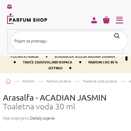
Preskoči
na
sadržaj
KOŠARICA
•
BESPLATNA DOSTAVA IZNAD PRIBLIŽNO 37 €
400+ SVJETSKI
•
POZNATIH MIRISA
KORISNIČKA SLUŽBA RADNIM DANIMA
•
•
TISUĆE ZADOVOLJNIH KUPACA
PARFEMI I DO 80 %
•
JEFTINIJI
Početna
Parfemi
Parfemi za žene
Toaletna voda za žene
A
Arasalfa - ACADIAN JASMIN
Toaletna voda 30 ml
Prosječna
Nije ocijenjeno
Detalji ocjene
ocjena
proizvoda