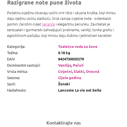
Razigrane note pune života
Početnu svježinu stvaraju sočni crni ribiz i ukusna kruška, koji mirisu
daju nježnu voćnu slatkoću. Srce razvija cvjetne note - svilenkasti
jasmin, čarobni cvijet
naranče
i elegantnu peruniku. Završetak je
senzualan i gurmanski zahvaljujući pralinama, vaniliji, tonka grahu i
egzotičnom pačuliju, koji mirisu daju dubinu i jedinstven karakter.
Kategorija
:
Toaletna voda za žene
Težina
:
0.18 kg
EAN
:
8424730035279
Dominantni sastojci
:
Vanilija
,
Pačuli
Vrsta mirisa
:
Cvijetni
,
Slatki
,
Ovocná
Sezona
:
Cijela godina
Spol
:
Ženski
Nadahnuto
:
Lancome La vie est belle
P
o
Kontaktirajte nas
d