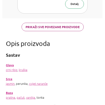
Detalj
PRIKAŽI SVE POVEZANE PROIZVODE
Sastav
Glava
crni ribiz
,
kruška
Srce
jasmin
, perunika,
cvijet naranče
Baza
pralina
,
pačuli
,
vanilija
, tonka