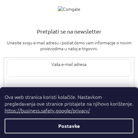
Pretplati se na newsletter
Unesite svoju e-mail adresu i poslat ćemo vam informacije o novim
proizvodima u našoj e-trgovini.
Upisom svoje e-pošte pristajete na
uvjete privatnosti
.
Ova web stranica koristi kolačiće. Nastavkom
pregledavanja ove stranice pristajete na njihovo korištenje.
https://business.safety.google/privacy/
Postavke
Autorska prava 2026
. Sva prava pridržana.
Parfumshop.hr