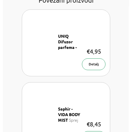
UNIQ
Difuzor
parfema -
€4,95
Ružičasti
Raspršivač
parfema 8
Detalj
ml
Saphir -
VIDA BODY
Sprej
MIST
€8,45
za tijelo 200
ml