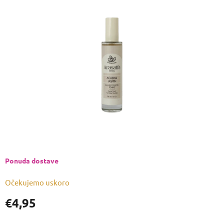
je
0,0
od
5
zvjezdica.
Ponuda dostave
Očekujemo uskoro
€4,95
Izmjeri
cijenu: