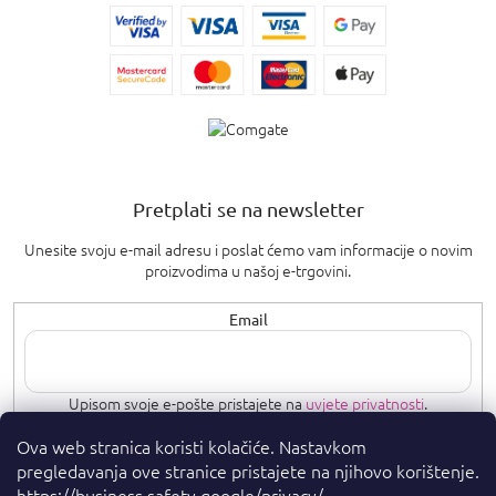
Pretplati se na newsletter
Unesite svoju e-mail adresu i poslat ćemo vam informacije o novim
proizvodima u našoj e-trgovini.
Email
Upisom svoje e-pošte pristajete na
uvjete privatnosti
.
Ova web stranica koristi kolačiće. Nastavkom
PRETPLATI SE
pregledavanja ove stranice pristajete na njihovo korištenje.
https://business.safety.google/privacy/