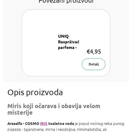
UNIQ
Raspršivač
parfema -
€4,95
Zlatni
Raspršivač
parfema 8
Detalj
ml
Miris koji očarava i obavija velom
misterije
je poput noćnog neba punog
Arasalfa - COSMO
IRIS
toaletna voda
zvijezda - tajanstvena, mirna i neodoljiva. Minimalistička, ali