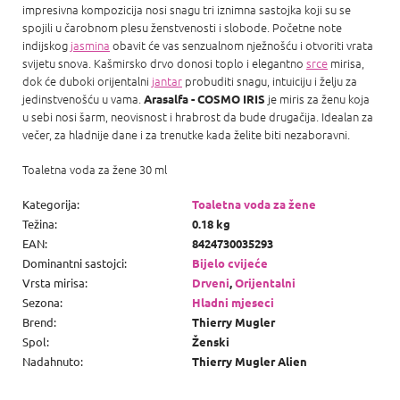
impresivna kompozicija nosi snagu tri iznimna sastojka koji su se
spojili u čarobnom plesu ženstvenosti i slobode. Početne note
indijskog
jasmina
obavit će vas senzualnom nježnošću i otvoriti vrata
svijetu snova. Kašmirsko drvo donosi toplo i elegantno
srce
mirisa,
dok će duboki orijentalni
jantar
probuditi snagu, intuiciju i želju za
jedinstvenošću u vama.
je miris za ženu koja
Arasalfa - COSMO IRIS
u sebi nosi šarm, neovisnost i hrabrost da bude drugačija. Idealan za
večer, za hladnije dane i za trenutke kada želite biti nezaboravni.
Toaletna voda za žene 30 ml
Kategorija
:
Toaletna voda za žene
Težina
:
0.18 kg
EAN
:
8424730035293
Dominantni sastojci
:
Bijelo cvijeće
Vrsta mirisa
:
Drveni
,
Orijentalni
Sezona
:
Hladni mjeseci
Brend
:
Thierry Mugler
Spol
:
Ženski
Nadahnuto
:
Thierry Mugler Alien