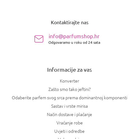
P
o
Kontaktirajte nas
d
n
info@parfumshop.hr
o
Odgovaramo u roku od 24 sata
ž
j
e
Informacije za vas
Konverter
Zašto smo tako jeftini?
Odaberite parfem svog srca prema dominantnoj komponenti
Sastav i vrste mirisa
Način dostave i plaćanje
Vraćanje robe
Uvjeti i odredbe