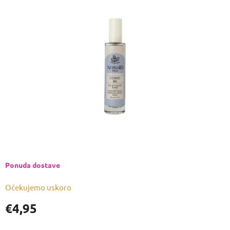
je
0,0
od
5
zvjezdica.
Ponuda dostave
Očekujemo uskoro
€4,95
Izmjeri
cijenu: