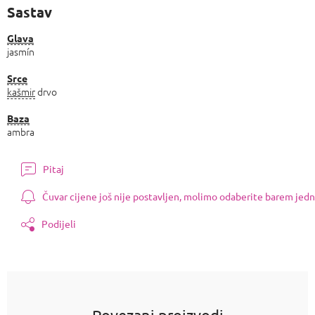
Sastav
Glava
jasmín
Srce
kašmir
drvo
Baza
ambra
Pitaj
Čuvar cijene još nije postavljen, molimo odaberite barem jedn
Podijeli
Povezani proizvodi