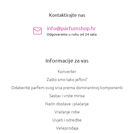
P
o
Kontaktirajte nas
d
n
info@parfumshop.hr
o
Odgovaramo u roku od 24 sata
ž
j
e
Informacije za vas
Konverter
Zašto smo tako jeftini?
Odaberite parfem svog srca prema dominantnoj komponenti
Sastav i vrste mirisa
Način dostave i plaćanje
Vraćanje robe
Uvjeti i odredbe
Veleprodaja