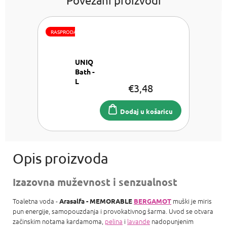
RASPRODAJA
UNIQ
Bath -
L
€3,48
´UOMO
Sol za
kupanje
Dodaj u košaricu
iz
Mrtvog
mora
100g
Izazovna muževnost i senzualnost
Toaletna voda -
muški je miris
Arasalfa - MEMORABLE
BERGAMOT
pun energije, samopouzdanja i provokativnog šarma. Uvod se otvara
začinskim notama kardamoma,
pelina
i
lavande
nadopunjenim