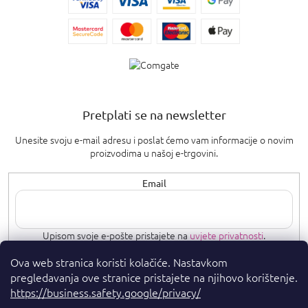
Pretplati se na newsletter
Unesite svoju e-mail adresu i poslat ćemo vam informacije o novim
proizvodima u našoj e-trgovini.
Email
Upisom svoje e-pošte pristajete na
uvjete privatnosti
.
Ova web stranica koristi kolačiće. Nastavkom
PRETPLATI SE
pregledavanja ove stranice pristajete na njihovo korištenje.
https://business.safety.google/privacy/