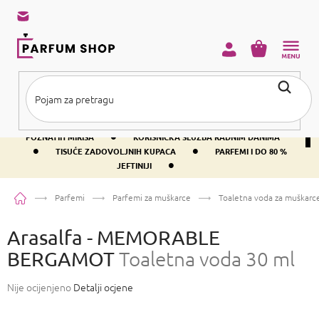
Preskoči
na
sadržaj
KOŠARICA
•
BESPLATNA DOSTAVA IZNAD PRIBLIŽNO 37 €
400+ SVJETSKI
•
POZNATIH MIRISA
KORISNIČKA SLUŽBA RADNIM DANIMA
•
•
TISUĆE ZADOVOLJNIH KUPACA
PARFEMI I DO 80 %
•
JEFTINIJI
Početna
Parfemi
Parfemi za muškarce
Toaletna voda za muškarc
Arasalfa - MEMORABLE
BERGAMOT
Toaletna voda 30 ml
Prosječna
Nije ocijenjeno
Detalji ocjene
ocjena
proizvoda