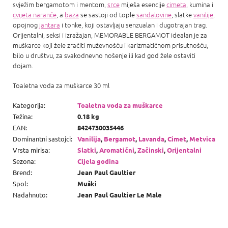
svježim bergamotom i mentom,
srce
miješa esencije
cimeta
, kumina i
cvijeta naranče
, a
baza
se sastoji od tople
sandalovine
, slatke
vanilije
,
opojnog
jantara
i tonke, koji ostavljaju senzualan i dugotrajan trag.
Orijentalni, seksi i izražajan, MEMORABLE BERGAMOT idealan je za
muškarce koji žele zračiti muževnošću i karizmatičnom prisutnošću,
bilo u društvu, za svakodnevno nošenje ili kad god žele ostaviti
dojam.
Toaletna voda za muškarce 30 ml
Kategorija
:
Toaletna voda za muškarce
Težina
:
0.18 kg
EAN
:
8424730035446
Dominantni sastojci
:
Vanilija
,
Bergamot
,
Lavanda
,
Cimet
,
Metvica
Vrsta mirisa
:
Slatki
,
Aromatični
,
Začinski
,
Orijentalni
Sezona
:
Cijela godina
Brend
:
Jean Paul Gaultier
Spol
:
Muški
Nadahnuto
:
Jean Paul Gaultier Le Male