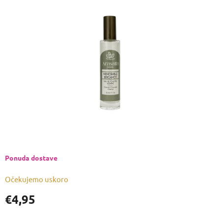
je
0,0
od
5
zvjezdica.
Ponuda dostave
Očekujemo uskoro
€4,95
Izmjeri
cijenu: