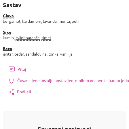
Sastav
Glava
bergamot
,
kardamom
,
lavanda
, menta,
pelin
Srce
kumin,
cvijet naranče
,
cimet
Baza
jantar
,
cedar
,
sandalovina
, tonka,
vanilija
Pitaj
Čuvar cijene još nije postavljen, molimo odaberite barem jedn
Podijeli
Povezani proizvodi