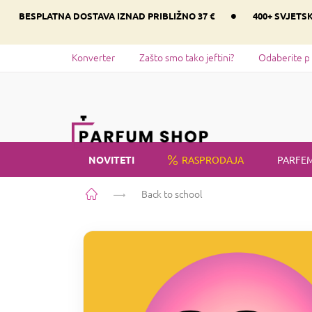
Preskoči
•
BESPLATNA DOSTAVA IZNAD PRIBLIŽNO 37 €
400+ SVJETS
na
sadržaj
Konverter
Zašto smo tako jeftini?
Odaberite p
NOVITETI
RASPRODAJA
PARFEM
Početna
Back to school