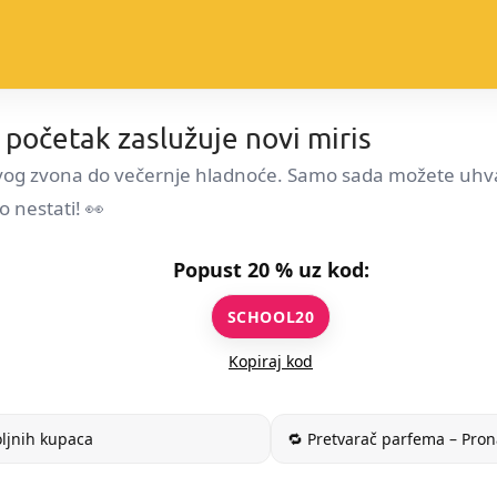
 početak zaslužuje novi miris
 prvog zvona do večernje hladnoće. Samo sada možete uhv
 nestati! 👀
Popust 20 % uz kod:
SCHOOL20
Kopiraj kod
oljnih kupaca
🔁 Pretvarač parfema – Pron