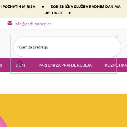
•
KI POZNATIH MIRISA
KORISNIČKA SLUŽBA RADNIM DANIMA
•
JEFTINIJI
arfem svog srca prema dominantnoj komponenti
Sastav i vrste mirisa
info@parfumshop.hr
I
DOM
PARFEMI ZA PRANJE RUBLJA
KOZMETIKA