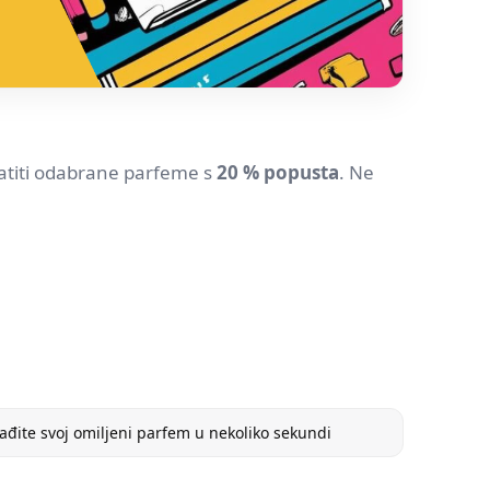
atiti odabrane parfeme s
20 % popusta
. Ne
ađite svoj omiljeni parfem u nekoliko sekundi