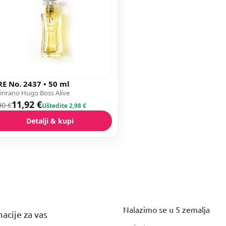
E No. 2437 • 50 ml
irirano Hugo Boss Alive
11,92 €
90 €
Uštedite 2,98 €
Detalji & kupi
Nalazimo se u 5 zemalja
acije za vas