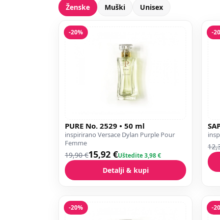
Ženske
Muški
Unisex
-20%
-2
PURE No. 2529 • 50 ml
SAP
inspirirano Versace Dylan Purple Pour
insp
Femme
12,
15,92 €
19,90 €
Uštedite 3,98 €
Detalji & kupi
-20%
-2