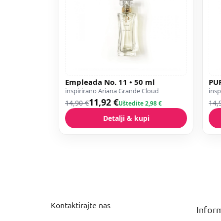
Empleada No. 11 • 50 ml
PUR
inspirirano Ariana Grande Cloud
insp
11,92 €
14,90 €
14,
Uštedite 2,98 €
Detalji & kupi
P
o
d
n
Kontaktirajte nas
Inform
o