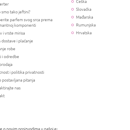
Češka
erter
Slovačka
 smo tako jeftini?
Mađarska
erite parfem svog srca prema
Rumunjska
nantnoj komponenti
Hrvatska
v i vrste mirisa
 dostave i plaćanje
anje robe
i i odredbe
prodaja
tnost i politika privatnosti
 postavljana pitanja
ktirajte nas
akt
je o novim proizvodima u našoj e-