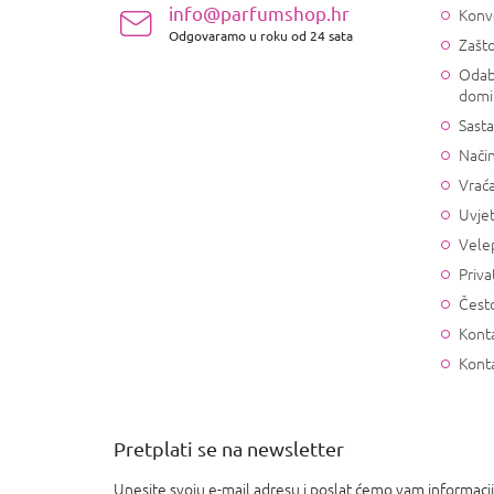
ž
info@parfumshop.hr
Konv
j
Odgovaramo u roku od 24 sata
Zašto
e
Odab
domi
Sasta
Način
Vrać
Uvjet
Vele
Priva
Često
Konta
Kont
Pretplati se na newsletter
Unesite svoju e-mail adresu i poslat ćemo vam informaci