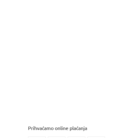
Prihvaćamo online plaćanja