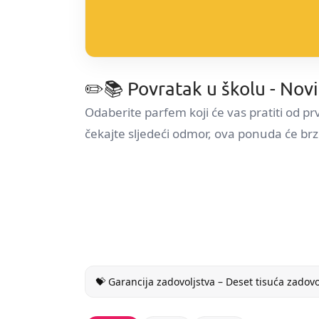
✏️📚 Povratak u školu - Novi
Odaberite parfem koji će vas pratiti od
čekajte sljedeći odmor, ova ponuda će brzo
💝 Garancija zadovoljstva – Deset tisuća zadov