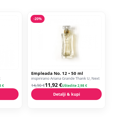
-20%
Empleada No. 12 • 50 ml
t
inspirirano Ariana Grande Thank U, Next
11,92 €
14,90 €
8 €
Uštedite 2,98 €
Detalji & kupi