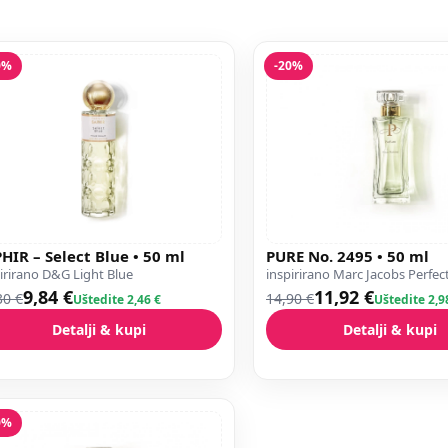
0%
-20%
HIR – Select Blue • 50 ml
PURE No. 2495 • 50 ml
irirano D&G Light Blue
inspirirano Marc Jacobs Perfec
9,84 €
11,92 €
30 €
14,90 €
Uštedite 2,46 €
Uštedite 2,9
Detalji & kupi
Detalji & kupi
0%