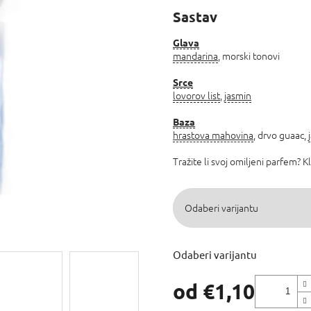
proizvoda
Sastav
je
5,0
od
Glava
mandarina
, morski tonovi
5
zvjezdica.
Srce
lovorov list
,
jasmin
Baza
hrastova mahovina
, drvo guaac,
Tražite li svoj omiljeni parfem? K
Odaberi varijantu
od
€1,10
Izmjeri