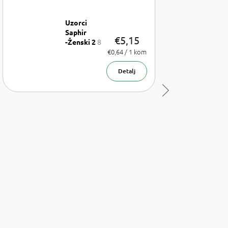
Uzorci
Saphir
€5,15
8
-Ženski 2
x uzorak
Izmjeri
€0,64 / 1 kom
cijenu:
parfema
1,75 ml
Detalj
Sljedeći
proizvod