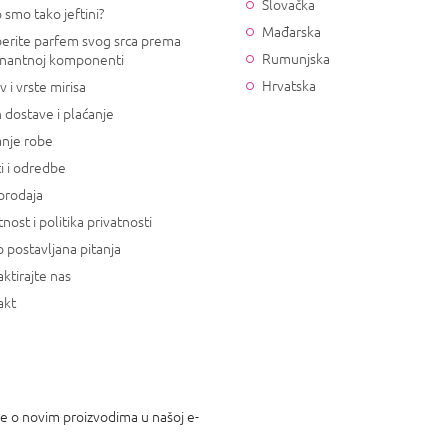
Slovačka
 smo tako jeftini?
Mađarska
erite parfem svog srca prema
Rumunjska
nantnoj komponenti
Hrvatska
v i vrste mirisa
 dostave i plaćanje
anje robe
i i odredbe
prodaja
tnost i politika privatnosti
 postavljana pitanja
ktirajte nas
akt
je o novim proizvodima u našoj e-