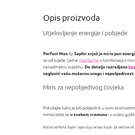
Chanel Coco
Mademoiselle
a Carolina
Herrera Good
girl
Utjelovljenje energije i pobjede
by
Perfect Man
Saphir svjež je miris pun energi
se od svježe, ljetne
mandarine
u kombinaciji s mo
nenadmašnu svježinu.
Do detalja razradjena
ba
.
naglasiti vašu muževnu snagu i nepobjedivost
Miris za nepobjedivog čovjeka
Pokušajte kako je biti pobjednik u svim okolnosti
mirisa ističe se
i u svako godi
u svakom vremenu
Bočice parfema Saphir isporučuju se bez kutije. Za veličine od