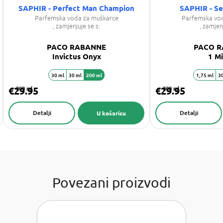
SAPHIR - Perfect Man Champion
SAPHIR - S
Parfemska voda za muškarce
Parfemska vo
, zamjenjuje se s:
, zamjen
PACO RABANNE
PACO 
Invictus Onyx
1 Mi
30 ml
30 ml
200 ml
1,75 ml
30
€29.95
200 ml
€29.95
200 ml
Detalji
Detalji
U košaricu
Povezani proizvodi