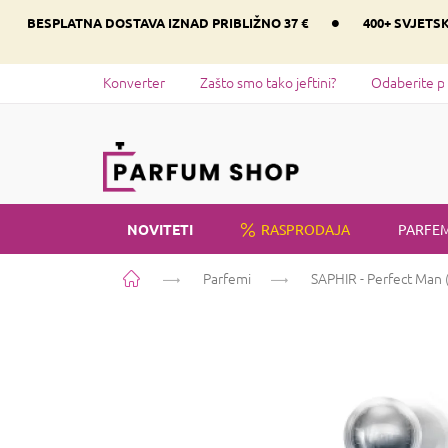
Preskoči
•
BESPLATNA DOSTAVA IZNAD PRIBLIŽNO 37 €
400+ SVJETS
na
sadržaj
Konverter
Zašto smo tako jeftini?
Odaberite p
NOVITETI
RASPRODAJA
PARFEM
Početna
Parfemi
SAPHIR - Perfect Man (