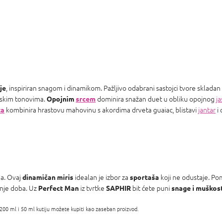
, inspiriran snagom i dinamikom. Pažljivo odabrani sastojci tvore skladan 
je
rskim tonovima.
dominira snažan duet u obliku opojnog
j
Opojnim
srcem
kombinira hrastovu mahovinu s akordima drveta guaiac, blistavi
jantar
i 
za
ma. Ovaj
idealan je izbor za
koji ne odustaje. Pom
dinamičan miris
sportaša
šnje doba. Uz
iz tvrtke
bit ćete puni
Perfect Man
SAPHIR
snage i muškost
 200 ml i 50 ml kutiju možete kupiti kao zaseban proizvod.