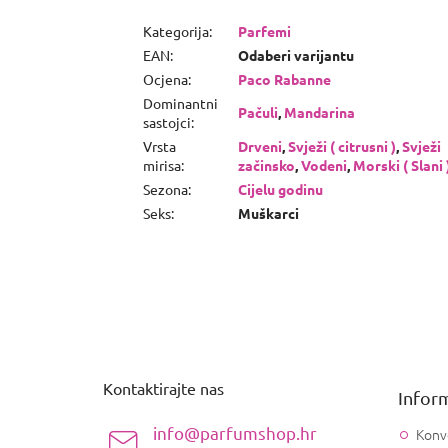
Kategorija
:
Parfemi
EAN
:
Odaberi varijantu
Ocjena
:
Paco Rabanne
Dominantni
Pačuli
,
Mandarina
sastojci
:
Vrsta
Drveni
,
Svježi ( citrusni )
,
Svježi
mirisa
:
začinsko
,
Vodeni
,
Morski ( Slani 
Sezona
:
Cijelu godinu
Seks
:
Muškarci
P
o
d
n
Kontaktirajte nas
Inform
o
ž
info@parfumshop.hr
Konv
j