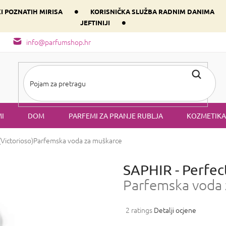
•
KI POZNATIH MIRISA
KORISNIČKA SLUŽBA RADNIM DANIMA
•
JEFTINIJI
arfem svog srca prema dominantnoj komponenti
Sastav i vrste mirisa
info@parfumshop.hr
I
DOM
PARFEMI ZA PRANJE RUBLJA
KOZMETIKA
Victorioso)
Parfemska voda za muškarce
SAPHIR - Perfec
Parfemska voda 
Prosječna
2 ratings
Detalji ocjene
ocjena