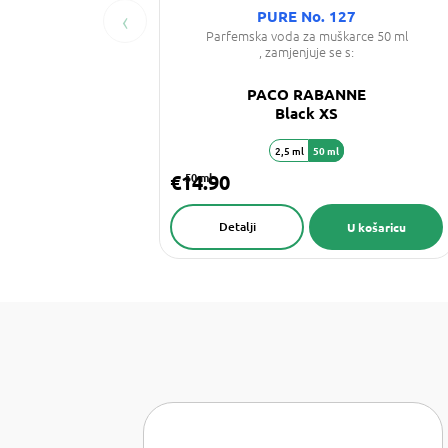
‹
PURE No. 127
Parfemska voda za muškarce 50 ml
, zamjenjuje se s:
PACO RABANNE
Black XS
2,5 ml
50 ml
€14.90
50 ml
Detalji
U košaricu