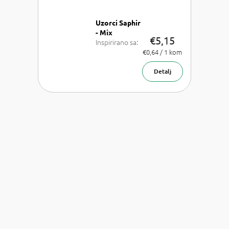
Uzorci Saphir
- Mix
€5,15
Inspirirano sa:
Lancome La
Izmjeri
€0,64 / 1 kom
cijenu:
Vie est belle,
Armani Sí,
Detalj
Chanel Coco
Mademoiselle,
PR Olympea,
Chloe Chloe,
PR Invictus,
Baccarat R.
540 a Armani
Acqua d