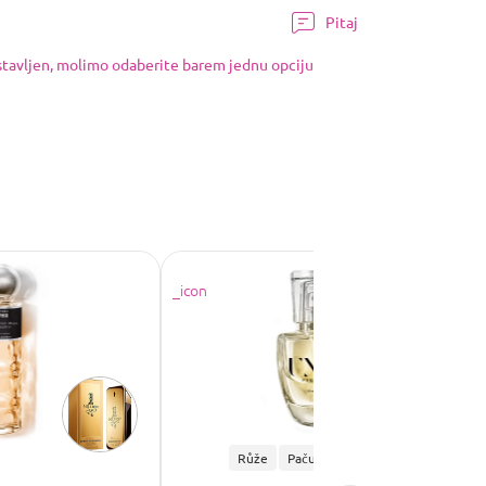
Pitaj
ostavljen, molimo odaberite barem jednu opciju
Růže
Pačuli
Květinová