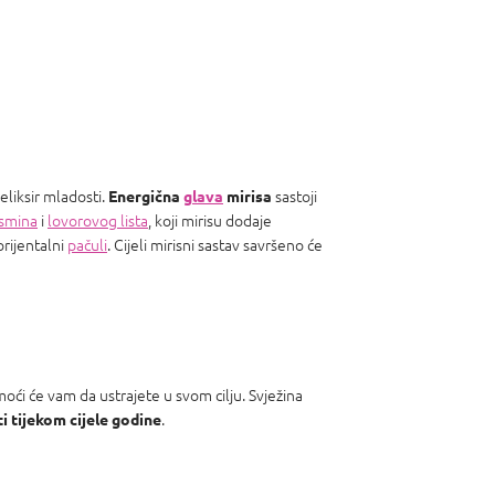
eliksir mladosti.
sastoji
Energična
glava
mirisa
asmina
i
lovorovog lista
, koji mirisu dodaje
orijentalni
pačuli
. Cijeli mirisni sastav savršeno će
oći će vam da ustrajete u svom cilju. Svježina
.
i tijekom cijele godine