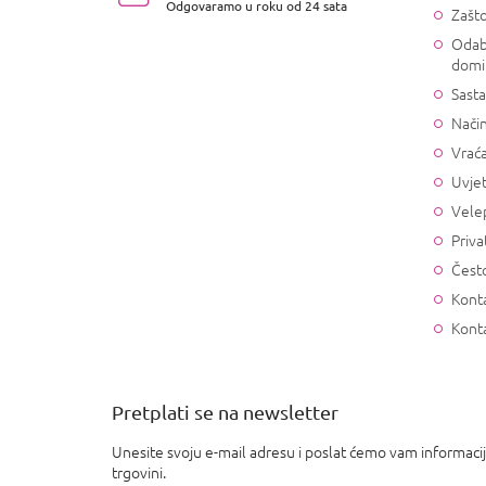
Odgovaramo u roku od 24 sata
Zašto
e
Odab
domi
Sasta
Način
Vrać
Uvjet
Vele
Priva
Često
Konta
Kont
Pretplati se na newsletter
Unesite svoju e-mail adresu i poslat ćemo vam informaci
trgovini.