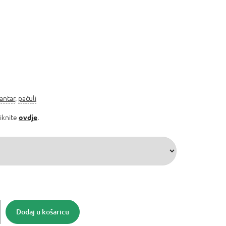
jantar
,
pačuli
liknite
.
ovdje
Dodaj u košaricu