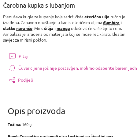
Čarobna kupka s lubanjom
Pjenušava kugla za kupanje koja sadrži čista
ručno je
eterična ulja
izrađena. Zabavno opuštanje u kadi s eteričnim uljima
đumbira
i
. Miris
oduševit će vaše tijelo i um.
slatke
naranče
čilija i
manga
Ambalaža je izrađena od materijala koji se može reciklirati. Idealan
savjet za mirisni poklon.
Pitaj
Čuvar cijene još nije postavljen, molimo odaberite barem jedn
Podijeli
160 g
Težina:
Bomb Cosmetics proizvodi nisu testirani na životinjama.