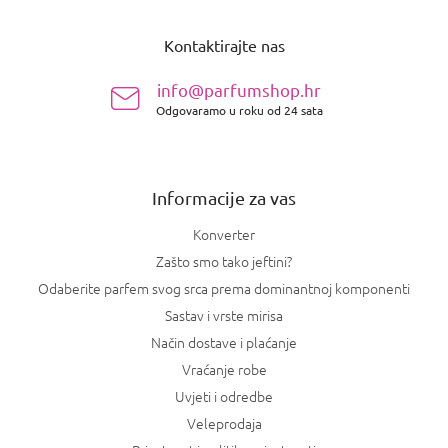
P
o
Kontaktirajte nas
d
n
info@parfumshop.hr
o
Odgovaramo u roku od 24 sata
ž
j
e
Informacije za vas
Konverter
Zašto smo tako jeftini?
Odaberite parfem svog srca prema dominantnoj komponenti
Sastav i vrste mirisa
Način dostave i plaćanje
Vraćanje robe
Uvjeti i odredbe
Veleprodaja