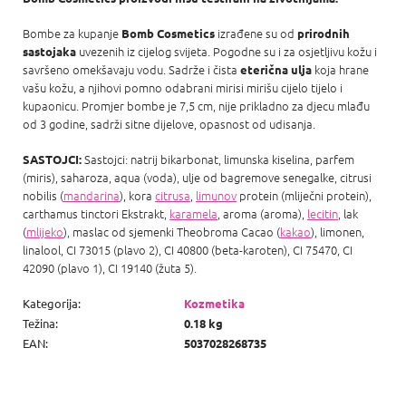
Bombe za kupanje
izrađene su od
Bomb Cosmetics
prirodnih
uvezenih iz cijelog svijeta. Pogodne su i za osjetljivu kožu i
sastojaka
savršeno omekšavaju vodu. Sadrže i čista
koja hrane
eterična ulja
vašu kožu, a njihovi pomno odabrani mirisi mirišu cijelo tijelo i
kupaonicu. Promjer bombe je 7,5 cm, nije prikladno za djecu mlađu
od 3 godine, sadrži sitne dijelove, opasnost od udisanja.
Sastojci: natrij bikarbonat, limunska kiselina, parfem
SASTOJCI:
(miris), saharoza, aqua (voda), ulje od bagremove senegalke, citrusi
nobilis (
mandarina
), kora
citrusa
,
limunov
protein (mliječni protein),
carthamus tinctori Ekstrakt,
karamela
, aroma (aroma),
lecitin
, lak
(
mlijeko
), maslac od sjemenki Theobroma Cacao (
kakao
), limonen,
linalool, CI 73015 (plavo 2), CI 40800 (beta-karoten), CI 75470, CI
42090 (plavo 1), CI 19140 (žuta 5).
Kategorija
:
Kozmetika
Težina
:
0.18 kg
EAN
:
5037028268735