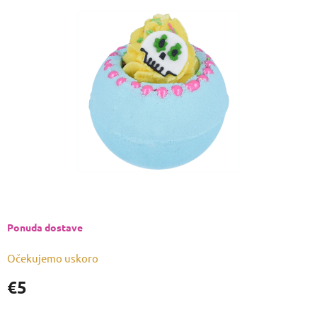
je
0,0
od
5
zvjezdica.
Ponuda dostave
Očekujemo uskoro
€5
Izmjeri
cijenu: