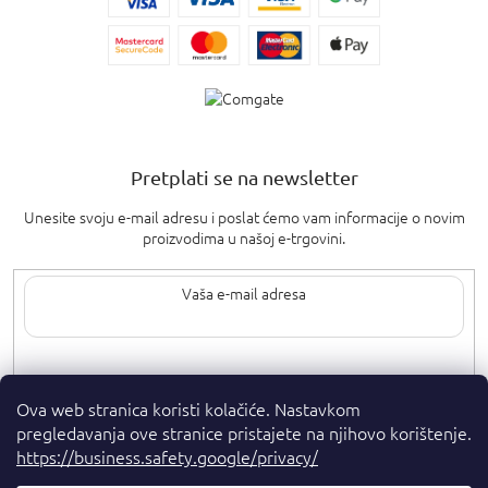
Pretplati se na newsletter
Unesite svoju e-mail adresu i poslat ćemo vam informacije o novim
proizvodima u našoj e-trgovini.
Upisom svoje e-pošte pristajete na
uvjete privatnosti
.
Ova web stranica koristi kolačiće. Nastavkom
pregledavanja ove stranice pristajete na njihovo korištenje.
https://business.safety.google/privacy/