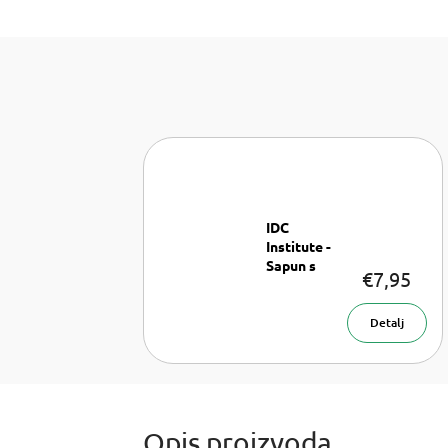
IDC
Institute -
Sapun s
€7,95
aloe vera
Tekući sapun
500 ml
Detalj