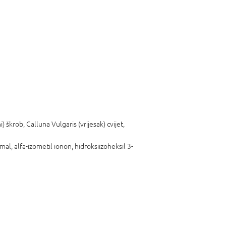
 škrob, Calluna Vulgaris (vrijesak) cvijet,
amal, alfa-izometil ionon, hidroksiizoheksil 3-