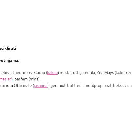
ciklirati
votinjama.
kiselina, Theobroma Cacao (
kakao
) maslac od sjemenki, Zea Mays (kukuruzni)
maslac
), parfem (miris),
sminum Officinale (
jasmina
), geraniol, butilfenil metilpropional, heksil cin