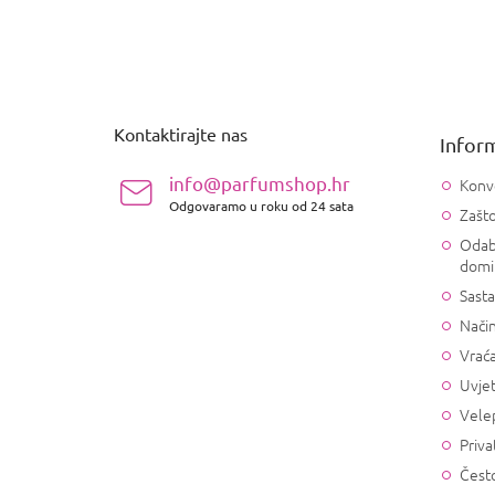
P
o
d
n
Kontaktirajte nas
Inform
o
ž
info@parfumshop.hr
Konv
j
Odgovaramo u roku od 24 sata
Zašto
e
Odab
domi
Sasta
Način
Vrać
Uvjet
Vele
Priva
Često