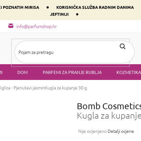
•
KI POZNATIH MIRISA
KORISNIČKA SLUŽBA RADNIM DANIMA
•
JEFTINIJI
arfem svog srca prema dominantnoj komponenti
Sastav i vrste mirisa
info@parfumshop.hr
I
DOM
PARFEMI ZA PRANJE RUBLJA
KOZMETIKA
lica - Pjenušavi jasmin
Kugla za kupanje 30 g
Bomb Cosmetics 
Kugla za kupanje
Prosječna
Nije ocijenjeno
Detalji ocjene
ocjena