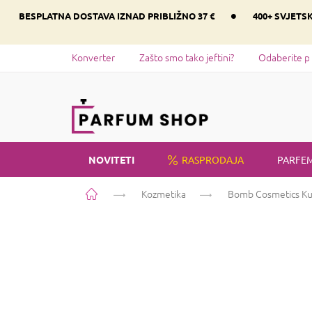
Preskoči
•
BESPLATNA DOSTAVA IZNAD PRIBLIŽNO 37 €
400+ SVJETS
na
sadržaj
Konverter
Zašto smo tako jeftini?
Odaberite p
NOVITETI
RASPRODAJA
PARFEM
Početna
Kozmetika
Bomb Cosmetics Kulg