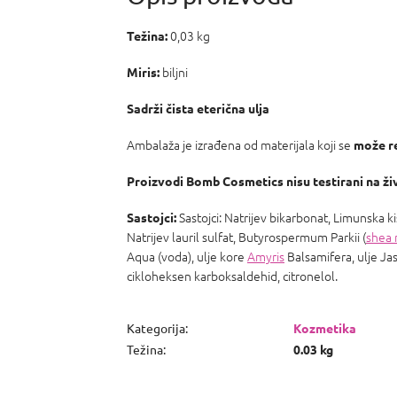
0,03 kg
Težina:
biljni
Miris:
Sadrži čista eterična ulja
Ambalaža je izrađena od materijala koji se
može re
Proizvodi Bomb Cosmetics nisu testirani na ži
Sastojci: Natrijev bikarbonat, Limunska 
Sastojci:
Natrijev lauril sulfat, Butyrospermum Parkii (
shea 
Aqua (voda), ulje kore
Amyris
Balsamifera, ulje Ja
cikloheksen karboksaldehid, citronelol.
Kategorija
:
Kozmetika
Težina
:
0.03 kg