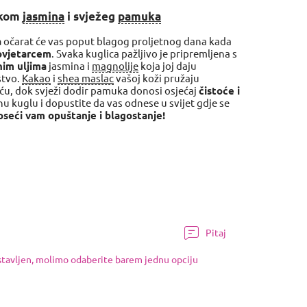
škom
jasmina
i svježeg
pamuka
a
očarat će vas poput blagog proljetnog dana kada
povjetarcem
. Svaka kuglica pažljivo je pripremljena s
im uljima
jasmina i
magnolije
koja joj daju
stvo.
Kakao
i
shea maslac
vašoj koži pružaju
oću, dok svježi dodir pamuka donosi osjećaj
čistoće i
nu kuglu i dopustite da vas odnese u svijet gdje se
seći vam opuštanje i blagostanje!
Pitaj
ostavljen, molimo odaberite barem jednu opciju