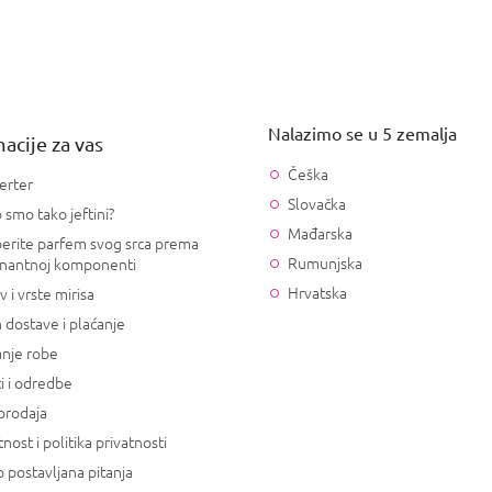
Nalazimo se u 5 zemalja
acije za vas
Češka
erter
Slovačka
 smo tako jeftini?
Mađarska
erite parfem svog srca prema
Rumunjska
nantnoj komponenti
Hrvatska
v i vrste mirisa
 dostave i plaćanje
anje robe
i i odredbe
prodaja
tnost i politika privatnosti
 postavljana pitanja