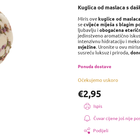
proizvoda
Kuglica od maslaca s da
je
0,0
Miris ove
kuglice od maslac
od
se
cvijeće miješa s blagim 
5
ljubavlju i
obogaćena eteričn
zvjezdica.
jedinstveno aromatično isku
intenzivnu hidrataciju i mek
svježine
. Uronite u ovu miris
susreću luksuz i priroda,
dono
Ponuda dostave
Očekujemo uskoro
€2,95
Izmjeri
Ispis
cijenu:
Čuvar cijene još nije p
Podijeli