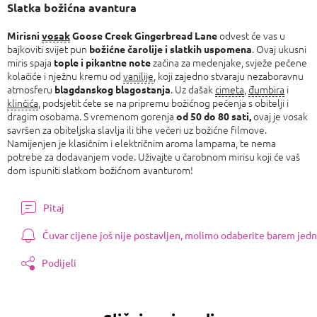
Slatka božićna avantura
odvest će vas u
Mirisni
vosak
Goose Creek Gingerbread Lane
bajkoviti svijet pun
. Ovaj ukusni
božićne čarolije i slatkih uspomena
miris spaja
začina za medenjake, svježe pečene
tople i pikantne
note
kolačiće i nježnu kremu od
vanilije
, koji zajedno stvaraju nezaboravnu
atmosferu
. Uz dašak
cimeta
,
đumbira
i
blagdanskog blagostanja
klinčića
, podsjetit ćete se na pripremu božićnog pečenja s obitelji i
dragim osobama. S vremenom gorenja
ovaj je vosak
od 50 do 80 sati,
savršen za obiteljska slavlja ili tihe večeri uz božićne filmove.
Namijenjen je klasičnim i električnim aroma lampama, te nema
potrebe za dodavanjem vode. Uživajte u čarobnom mirisu koji će vaš
dom ispuniti slatkom božićnom avanturom!
Pitaj
Čuvar cijene još nije postavljen, molimo odaberite barem jedn
Podijeli