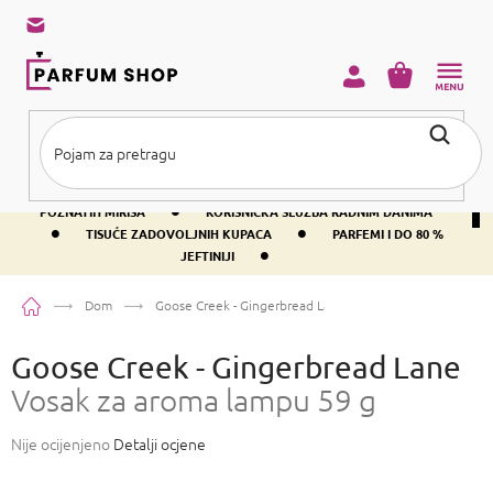
Preskoči
na
sadržaj
KOŠARICA
•
BESPLATNA DOSTAVA IZNAD PRIBLIŽNO 37 €
400+ SVJETSKI
•
POZNATIH MIRISA
KORISNIČKA SLUŽBA RADNIM DANIMA
•
•
TISUĆE ZADOVOLJNIH KUPACA
PARFEMI I DO 80 %
•
JEFTINIJI
Početna
Dom
Goose Creek - Gingerbread Lane
Vosak za aroma lampu 59
Goose Creek - Gingerbread Lane
Vosak za aroma lampu 59 g
Prosječna
Nije ocijenjeno
Detalji ocjene
ocjena
proizvoda