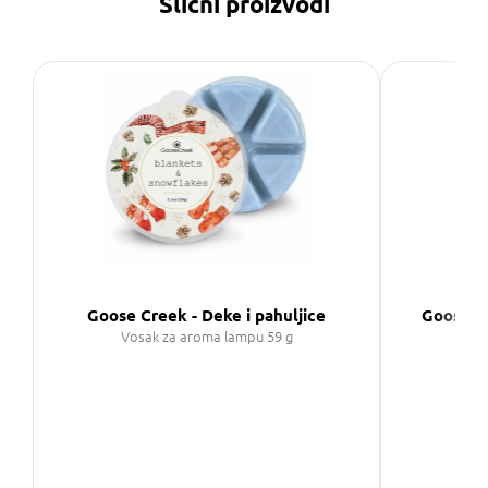
Slični proizvodi
Goose Creek - Deke i pahuljice
Goose Cr
Vosak za aroma lampu 59 g
Vo