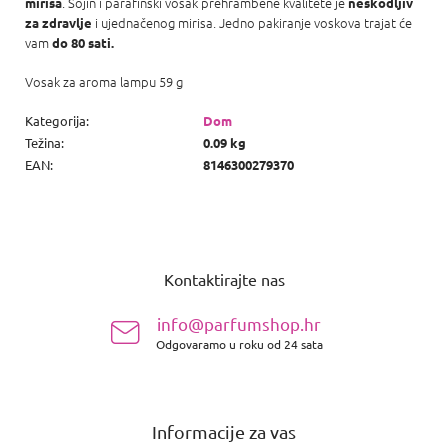
. Sojin i parafinski vosak prehrambene kvalitete je
mirisa
neškodljiv
i ujednačenog mirisa. Jedno pakiranje voskova trajat će
za zdravlje
vam
do 80 sati.
Vosak za aroma lampu 59 g
Kategorija
:
Dom
Težina
:
0.09 kg
EAN
:
8146300279370
P
o
Kontaktirajte nas
d
n
info@parfumshop.hr
o
Odgovaramo u roku od 24 sata
ž
j
e
Informacije za vas