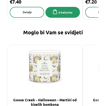
€7.40
€7.20
Detalji
Detalj
U košaricu
Moglo bi Vam se svidjeti
Goose Creek - Halloween - Martini od
Goose C
kiselih bombona
Vo