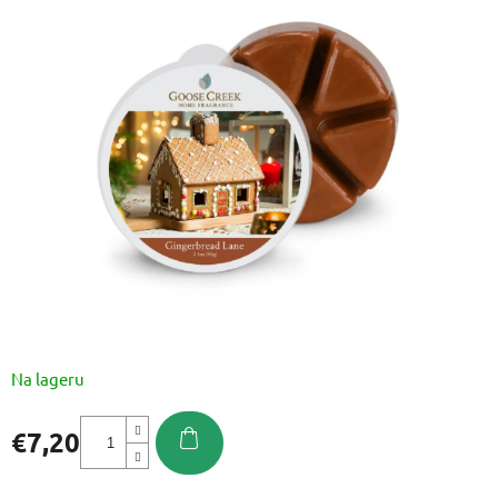
je
0,0
od
5
zvjezdica.
Na lageru
€7,20
Izmjeri
cijenu: