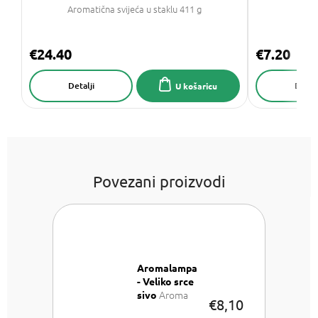
Aromatična svijeća u staklu 411 g
€24.40
€7.20
Detalji
Detalj
U košaricu
Povezani proizvodi
Aromalampa
- Veliko srce
Aroma
sivo
€8,10
Lampa