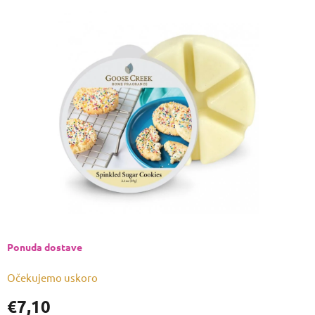
ocjena
proizvoda
je
0,0
od
5
zvjezdica.
Ponuda dostave
Očekujemo uskoro
€7,10