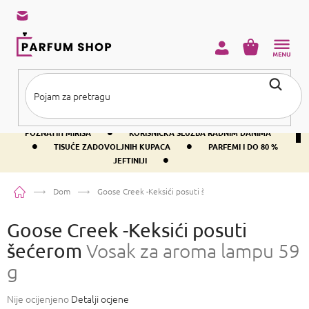
Preskoči
na
sadržaj
KOŠARICA
•
BESPLATNA DOSTAVA IZNAD PRIBLIŽNO 37 €
400+ SVJETSKI
•
POZNATIH MIRISA
KORISNIČKA SLUŽBA RADNIM DANIMA
•
•
TISUĆE ZADOVOLJNIH KUPACA
PARFEMI I DO 80 %
•
JEFTINIJI
Početna
Dom
Goose Creek -Keksići posuti šećerom
Vosak za aroma lamp
Goose Creek -Keksići posuti
šećerom
Vosak za aroma lampu 59
g
Prosječna
Nije ocijenjeno
Detalji ocjene