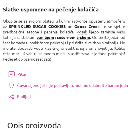
Izmjeri
cijenu:
Slatke uspomene na pečenje kolačića
Okupite se sa svojom obitelji u kuhinji i stvorite opuštenu atmosferu
uz
od
, te se sjetite
SPRINKLED SUGAR COOKIES
Goose Creek
predbožićne sezone i pečenja kolačića.
Vosak
lijepo zamiriše vašu
kuhinju sa slatkom
i
. Odlomite jedan od
vanilijom
šećernom
trskom
šest komada u praktičnom pakiranju i priuštite si mirisnu simfoniju. Ne
morate dodavati vodu klasičnoj ili električnoj aroma svjetiljci. Koliko
ćete moći uživati ​​u iznimnom mirisu slastičarstva iz jednog pakiranja?
Pedeset do osamdeset sati!
Pitaj
Čuvar cijene još nije postavljen, molimo odaberite barem jedn
Podijeli