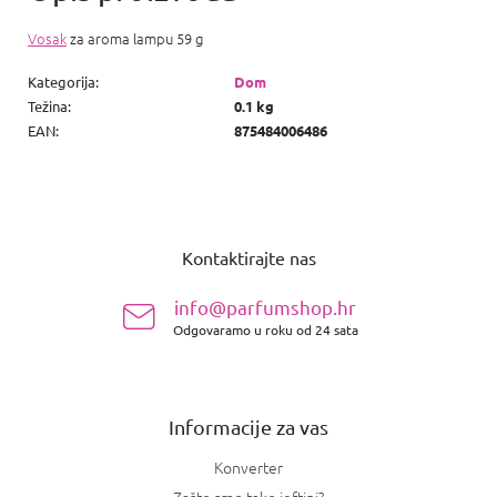
Vosak
za aroma lampu 59 g
Kategorija
:
Dom
Težina
:
0.1 kg
EAN
:
875484006486
P
o
Kontaktirajte nas
d
n
info@parfumshop.hr
o
Odgovaramo u roku od 24 sata
ž
j
e
Informacije za vas
Konverter
Zašto smo tako jeftini?