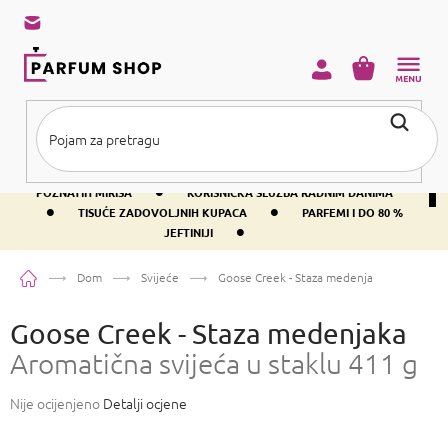
Preskoči
na
sadržaj
KOŠARICA
•
BESPLATNA DOSTAVA IZNAD PRIBLIŽNO 37 €
400+ SVJETSKI
•
POZNATIH MIRISA
KORISNIČKA SLUŽBA RADNIM DANIMA
•
•
TISUĆE ZADOVOLJNIH KUPACA
PARFEMI I DO 80 %
•
JEFTINIJI
Početna
Dom
Svijeće
Goose Creek - Staza medenjaka
Aromatična 
Goose Creek - Staza medenjaka
Aromatična svijeća u staklu 411 g
Prosječna
Nije ocijenjeno
Detalji ocjene
ocjena
proizvoda