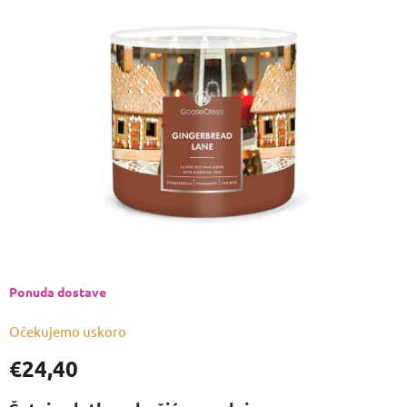
je
0,0
od
5
zvjezdica.
Ponuda dostave
Očekujemo uskoro
€24,40
Izmjeri
cijenu: