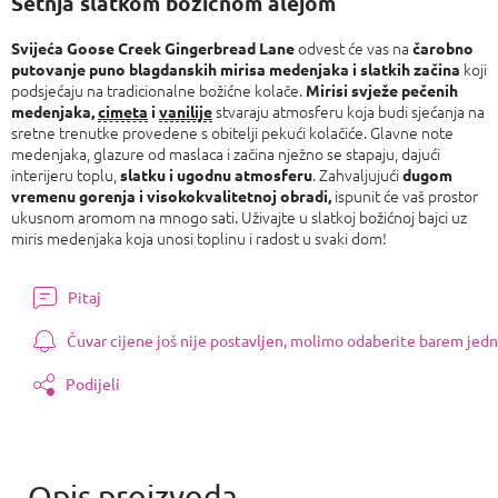
Šetnja slatkom božićnom alejom
odvest će vas na
Svijeća Goose Creek Gingerbread Lane
čarobno
koji
putovanje puno blagdanskih mirisa medenjaka i slatkih začina
podsjećaju na tradicionalne božićne kolače.
Mirisi svježe pečenih
stvaraju atmosferu koja budi sjećanja na
medenjaka,
cimeta
i
vanilije
sretne trenutke provedene s obitelji pekući kolačiće. Glavne note
medenjaka, glazure od maslaca i začina nježno se stapaju, dajući
interijeru toplu,
. Zahvaljujući
slatku i ugodnu atmosferu
dugom
ispunit će vaš prostor
vremenu gorenja i visokokvalitetnoj obradi,
ukusnom aromom na mnogo sati. Uživajte u slatkoj božićnoj bajci uz
miris medenjaka koja unosi toplinu i radost u svaki dom!
Pitaj
Čuvar cijene još nije postavljen, molimo odaberite barem jedn
Podijeli