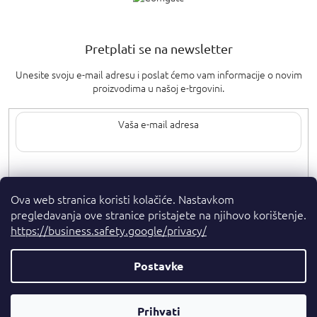
Pretplati se na newsletter
Unesite svoju e-mail adresu i poslat ćemo vam informacije o novim
proizvodima u našoj e-trgovini.
Upisom svoje e-pošte pristajete na
uvjete privatnosti
.
Ova web stranica koristi kolačiće. Nastavkom
pregledavanja ove stranice pristajete na njihovo korištenje.
https://business.safety.google/privacy/
Postavke
Autorska prava 2026
. Sva prava pridržana.
Parfumshop.hr
Parfemski
Kreirao Shoptet Premium
Prihvati
Savjetnik