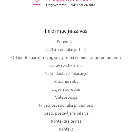
o
Odgovaramo u roku od 24 sata
ž
j
e
Informacije za vas
Konverter
Zašto smo tako jeftini?
Odaberite parfem svog srca prema dominantnoj komponenti
Sastav i vrste mirisa
Način dostave i plaćanje
Vraćanje robe
Uvjeti i odredbe
Veleprodaja
Privatnost i politika privatnosti
Često postavljana pitanja
Kontaktirajte nas
Kontakt