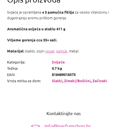
Svijeća je opremljena
za visoko intenzivnu i
s 3 pamučna fitilja
dugotrajniju aromu prilikom gorenja.
Aromatična svijeća u staklu 411 g
Vrijeme gorenja cca 35+ sati.
staklo, sojin
vosak
,
pamuk
, metal.
Materijal:
Kategorija
:
Svijeće
Težina
:
0.7 kg
EAN
:
818489018375
Vrsta mirisa za dom
:
Slatki
,
Zimski/Božićni
,
Začinski
P
o
Kontaktirajte nas
d
n
info@parfumshop.hr