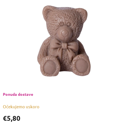
je
0,0
od
5
zvjezdica.
Ponuda dostave
Očekujemo uskoro
€5,80
Izmjeri