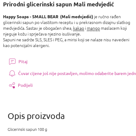
cijenu:
Prirodni glicerinski sapun Mali medvjedić
je ručno rađen
Happy Soaps - SMALL BEAR (Mali medvjedić)
glicerinski sapun po vlastitom receptu i u prekrasnom dizajnu slatkog
medvjedića. Sastav je obogaćen shea,
kakao
i
mango
maslacem koji
njeguje kožu i sprječava njezino isušivanje.
Sapuni ne sadrže SLS, SLES i PEG, a mirisi koji se nalaze nisu navedeni
kao potencijalni alergeni.
Pitaj
Čuvar cijene još nije postavljen, molimo odaberite barem jedn
Podijeli
Glicerinski sapun 100 g