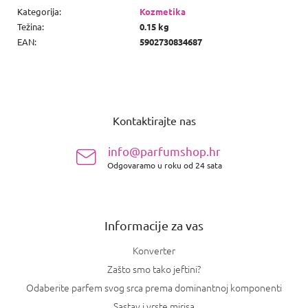
Kategorija
:
Kozmetika
Težina
:
0.15 kg
EAN
:
5902730834687
P
o
Kontaktirajte nas
d
n
info@parfumshop.hr
o
Odgovaramo u roku od 24 sata
ž
j
e
Informacije za vas
Konverter
Zašto smo tako jeftini?
Odaberite parfem svog srca prema dominantnoj komponenti
Sastav i vrste mirisa