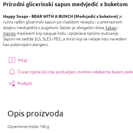
cijenu:
Prirodni glicerinski sapun medvjedić s buketom
je
Happy Soaps - BEAR WITH A BUNCH (Medvjedić s buketom)
ručno rađen glicerinski sapun po vlastitom receptu i u prekrasnom
dizajnu medvjedića s pugetom. Sastav je obogaćen shea,
kakao
i
mango
maslacem koji njeguje kožu i sprječava njezino isušivanje.
Sapuni ne sadrže SLS, SLES i PEG, a mirisi koji se nalaze nisu navedeni
kao potencijalni alergeni.
Pitaj
Čuvar cijene još nije postavljen, molimo odaberite barem jedn
Podijeli
Glycerínové mýdlo 100 g