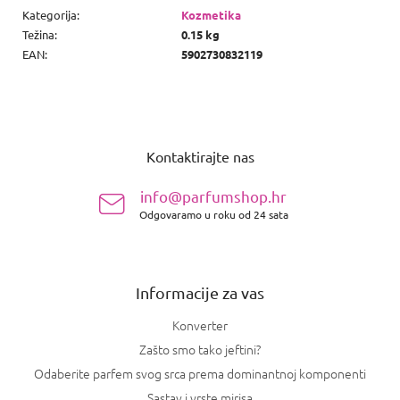
Kategorija
:
Kozmetika
Težina
:
0.15 kg
EAN
:
5902730832119
P
o
Kontaktirajte nas
d
n
info@parfumshop.hr
o
Odgovaramo u roku od 24 sata
ž
j
e
Informacije za vas
Konverter
Zašto smo tako jeftini?
Odaberite parfem svog srca prema dominantnoj komponenti
Sastav i vrste mirisa