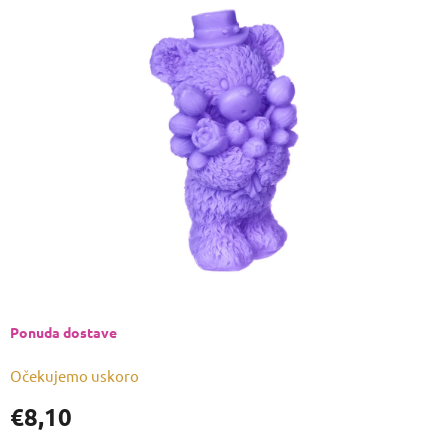
je
0,0
od
5
zvjezdica.
Ponuda dostave
Očekujemo uskoro
€8,10
Izmjeri