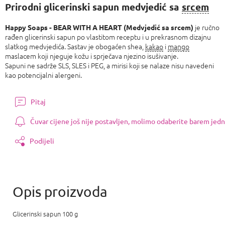
cijenu:
Prirodni glicerinski sapun medvjedić sa
srcem
je ručno
Happy Soaps - BEAR WITH A HEART (Medvjedić sa srcem)
rađen glicerinski sapun po vlastitom receptu i u prekrasnom dizajnu
slatkog medvjedića. Sastav je obogaćen shea,
kakao
i
mango
maslacem koji njeguje kožu i sprječava njezino isušivanje.
Sapuni ne sadrže SLS, SLES i PEG, a mirisi koji se nalaze nisu navedeni
kao potencijalni alergeni.
Pitaj
Čuvar cijene još nije postavljen, molimo odaberite barem jedn
Podijeli
Glicerinski sapun 100 g