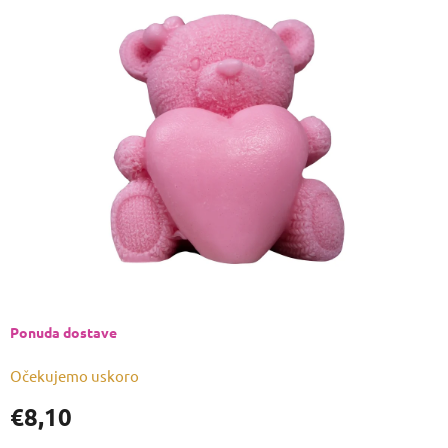
je
0,0
od
5
zvjezdica.
Ponuda dostave
Očekujemo uskoro
€8,10
Izmjeri