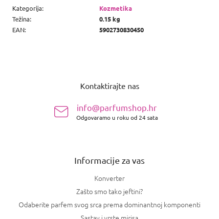
Kategorija
:
Kozmetika
Težina
:
0.15 kg
EAN
:
5902730830450
P
o
Kontaktirajte nas
d
n
info@parfumshop.hr
o
Odgovaramo u roku od 24 sata
ž
j
e
Informacije za vas
Konverter
Zašto smo tako jeftini?
Odaberite parfem svog srca prema dominantnoj komponenti
Sastav i vrste mirisa