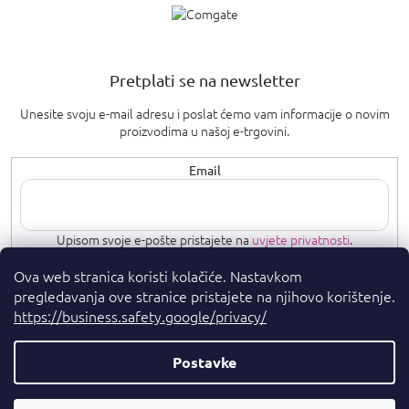
Pretplati se na newsletter
Unesite svoju e-mail adresu i poslat ćemo vam informacije o novim
proizvodima u našoj e-trgovini.
Email
Upisom svoje e-pošte pristajete na
uvjete privatnosti
.
Ova web stranica koristi kolačiće. Nastavkom
PRETPLATI SE
pregledavanja ove stranice pristajete na njihovo korištenje.
https://business.safety.google/privacy/
Postavke
Autorska prava 2026
. Sva prava pridržana.
Parfumshop.hr