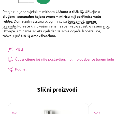
Izmjeri
cijenu:
Pranje rublja sa svjetskim mirisom
Uživajte u
L Uomo od UNIQ.
koji
divljem i senzualno tajanstvenom mirisu
parfimira vaše
. Dominantni sastojci ovog mirisa su
rublje
bergamot
,
mošus
i
. Pokreće krv u vašim venama i pali vatru strasti u vašem
srcu
.
lavanda
Uživajte u mirisima svijeta cijeli dan sa svoje odjeće ili posteljine,
zahvaljujući
UNIQ omekšivačima.
Pitaj
Čuvar cijene još nije postavljen, molimo odaberite barem jedn
Podijeli
Slični proizvodi