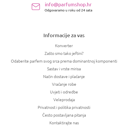
info@parfumshop.hr
o
Odgovaramo u roku od 24 sata
ž
j
e
Informacije za vas
Konverter
Zašto smo tako jeftini?
Odaberite parfem svog srca prema dominantnoj komponenti
Sastav i vrste mirisa
Način dostave i plaćanje
Vraćanje robe
Uvjeti i odredbe
Veleprodaja
Privatnost i politika privatnosti
Često postavljana pitanja
Kontaktirajte nas