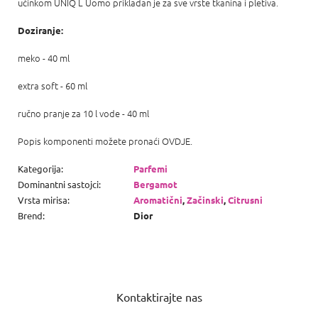
učinkom UNIQ L Uomo prikladan je za sve vrste tkanina i pletiva.
Doziranje:
meko - 40 ml
extra soft - 60 ml
ručno pranje za 10 l vode - 40 ml
Popis komponenti možete pronaći OVDJE.
Kategorija
:
Parfemi
Dominantni sastojci
:
Bergamot
Vrsta mirisa
:
Aromatični
,
Začinski
,
Citrusni
Brend
:
Dior
P
o
Kontaktirajte nas
d
n