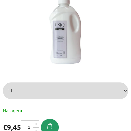
od
5
zvjezdica.
Na lageru
€9,45