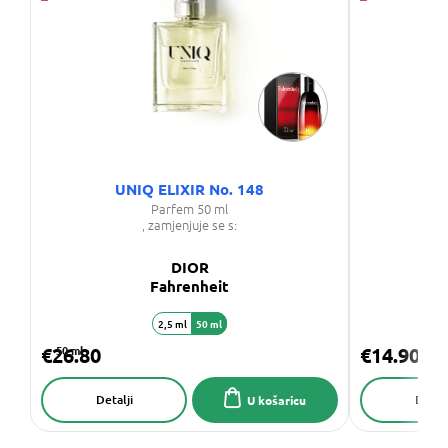
UNIQ ELIXIR No. 148
P
Parfem 50 ml
Par
, zamjenjuje se s:
DIOR
Fahrenheit
2,5 ml
50 ml
€26.80
50 ml
€14.90
Detalji
Detalj
U košaricu