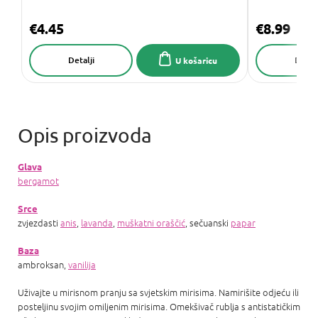
€4.45
€8.99
Detalji
Detalj
U košaricu
Glava
bergamot
Srce
zvjezdasti
anis
,
lavanda
,
muškatni oraščić
, sečuanski
papar
Baza
ambroksan,
vanilija
Uživajte u mirisnom pranju sa svjetskim mirisima. Namirišite odjeću ili
posteljinu svojim omiljenim mirisima. Omekšivač rublja s antistatičkim