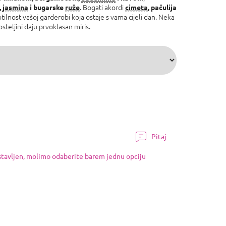
. Bogati akordi
,
jasmina
i bugarske
ruže
cimeta
, pačulija
tilnost vašoj garderobi koja ostaje s vama cijeli dan. Neka
steljini daju prvoklasan miris.
Pitaj
ostavljen, molimo odaberite barem jednu opciju