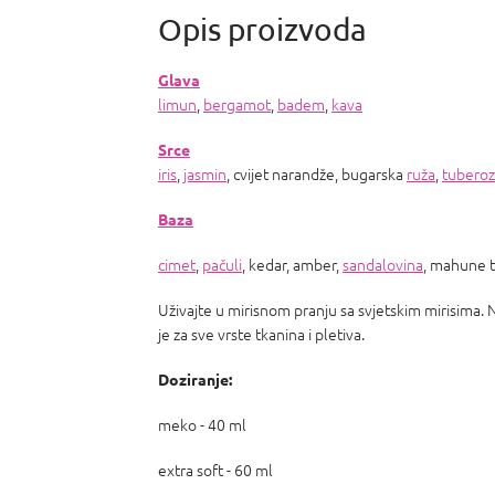
Glava
limun
,
bergamot
,
badem
,
kava
Srce
iris
,
jasmin
, cvijet narandže, bugarska
ruža
,
tubero
Baza
cimet
,
pačuli
, kedar, amber,
sandalovina
, mahune 
Uživajte u mirisnom pranju sa svjetskim mirisima. 
je za sve vrste tkanina i pletiva.
Doziranje:
meko - 40 ml
extra soft - 60 ml