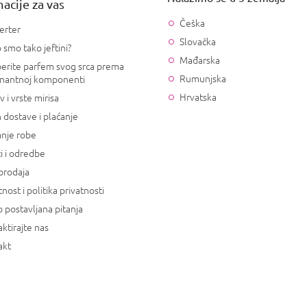
acije za vas
Češka
erter
Slovačka
 smo tako jeftini?
Mađarska
erite parfem svog srca prema
Rumunjska
nantnoj komponenti
Hrvatska
v i vrste mirisa
 dostave i plaćanje
anje robe
i i odredbe
prodaja
tnost i politika privatnosti
 postavljana pitanja
ktirajte nas
akt