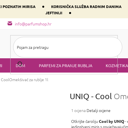
•
KI POZNATIH MIRISA
KORISNIČKA SLUŽBA RADNIM DANIMA
•
JEFTINIJI
arfem svog srca prema dominantnoj komponenti
Sastav i vrste mirisa
info@parfumshop.hr
I
DOM
PARFEMI ZA PRANJE RUBLJA
KOZMETIKA
 Cool
Omekšivač za rublje 1l
UNIQ - Cool
Omek
Prosječna
1 ocjena
Detalji ocjene
ocjena
proizvoda
Otkrijte čaroliju
- 
Cool by UNIQ
je
jedinstveni miris s osvježavajući