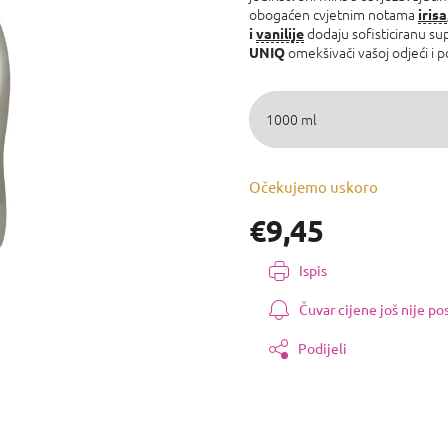
5,0
obogaćen cvjetnim notama
irisa
od
dodaju sofisticiranu sup
i
vanilije
5
omekšivači vašoj odjeći i po
UNIQ
zvjezdica.
Očekujemo uskoro
€9,45
Izmjeri
Ispis
cijenu:
Čuvar cijene još nije p
Podijeli