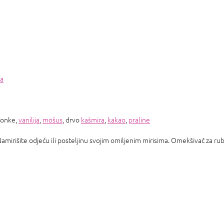
za
tonke,
vanilija
,
mošus
, drvo
kašmira
,
kakao
,
praline
Namirišite odjeću ili posteljinu svojim omiljenim mirisima. Omekšivač za ru