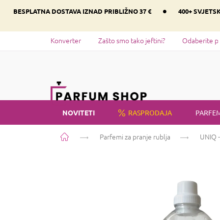
Preskoči
•
BESPLATNA DOSTAVA IZNAD PRIBLIŽNO 37 €
400+ SVJETS
na
sadržaj
Konverter
Zašto smo tako jeftini?
Odaberite p
NOVITETI
RASPRODAJA
PARFEM
Početna
Parfemi za pranje rublja
UNIQ -