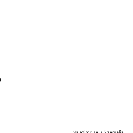
l
Nalazimo se u 5 zemalja