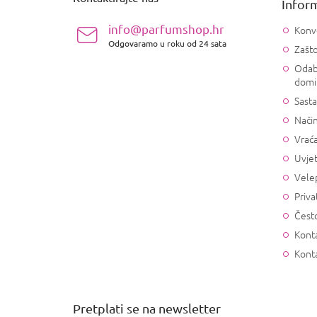
Inform
o
ž
info@parfumshop.hr
Konv
j
Odgovaramo u roku od 24 sata
Zašto
e
Odab
domi
Sasta
Način
Vrać
Uvjet
Vele
Priva
Često
Konta
Kont
Pretplati se na newsletter