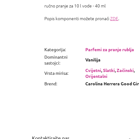
ručno pranje za 10 l vode - 40 ml
Popis komponenti možete pronaći
ZDE
.
Kategorija
:
Parfemi za pranje rublja
Dominantni
Vanilija
sastojci
:
Cvijetni
,
Slatki
,
Začinski
,
Vrsta mirisa
:
Orijentalni
Brend
:
Carolina Herrera Good Gir
P
o
d
n
Kontaktirajte nas