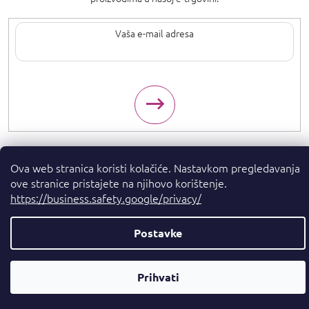
Upisom svoje e-pošte pristajete na
uvjete privatnosti
.
Ova web stranica koristi kolačiće. Nastavkom pregledavanja
ove stranice pristajete na njihovo korištenje.
Autorska prava 2026
. Sva prava pridržana.
Parfumshop.hr
https://business.safety.google/privacy/
Kreirao Shoptet Premium
Postavke
Parfemski
Prihvati
Savjetnik