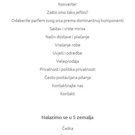
Konverter
a
Zašto smo tako jeftini?
Odaberite parfem svog srca prema dominantnoj komponenti
Sastav i vrste mirisa
Način dostave i plaćanje
Vraćanje robe
Uvjeti i odredbe
Veleprodaja
Privatnost i politika privatnosti
Često postavljana pitanja
Kontaktirajte nas
Kontakt
Nalazimo se u 5 zemalja
Češka