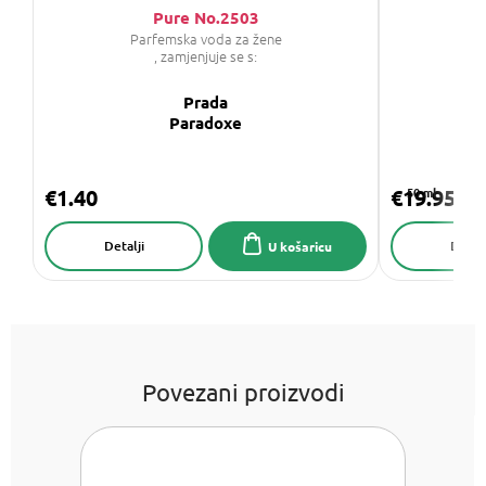
Pure No.2503
Parfemska voda za žene
, zamjenjuje se s:
Prada
GI
Paradoxe
€1.40
€19.95
50 ml
Detalji
Detalj
U košaricu
Povezani proizvodi