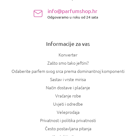
n
info@parfumshop.hr
o
Odgovaramo u roku od 24 sata
ž
j
e
Informacije za vas
Konverter
Zašto smo tako jeftini?
Odaberite parfem svog srca prema dominantnoj komponenti
Sastav i vrste mirisa
Način dostave i plaćanje
Vraćanje robe
Uvjeti i odredbe
Veleprodaja
Privatnost i politika privatnosti
Često postavljana pitanja