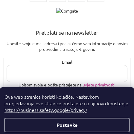
Pretplati se na newsletter
Unesite svoju e-mail adresu i poslat ćemo vam informacije o novim
proizvodima u našoj e-trgovini.
Email
Upisom svoje e-pošte pristajete na
uvjete privatnosti
.
Ova web stranica koristi kolačiće. Nastavkom
PRETPLATI SE
pregledavanja ove stranice pristajete na njihovo korištenje.
https://business.safety.google/privacy/
Postavke
Autorska prava 2026
. Sva prava pridržana.
Parfumshop.hr