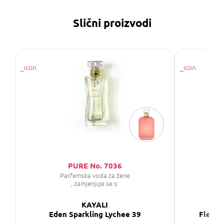
Slični proizvodi
PURE No. 7036
Parfemska voda za žene
P
, zamjenjuje se s:
KAYALI
Eden Sparkling Lychee 39
Fleur 