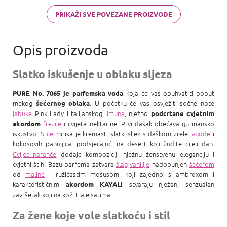
PRIKAŽI SVE POVEZANE PROIZVODE
Slatko iskušenje u oblaku sljeza
koja će vas obuhvatiti poput
PURE No. 7065 je parfemska voda
mekog
. U početku će vas osvježiti sočne note
šećernog oblaka
jabuke
Pink Lady i talijanskog
limuna
, nježno
podcrtane cvjetnim
frezije
i cvijeta nektarine. Prvi dašak obećava gurmansko
akordom
iskustvo.
Srce
mirisa je kremasti slatki sljez s daškom zrele
jagode
i
kokosovih pahuljica, podsjećajući na desert koji žudite cijeli dan.
Cvijet naranče
dodaje kompoziciji nježnu ženstvenu eleganciju i
cvjetni štih. Bazu parfema zatvara
šlag
vanilije
nadopunjen
šećerom
od
maline
i ružičastim mošusom, koji zajedno s ambroxom i
karakterističnim
stvaraju nježan, senzualan
akordom KAYALI
završetak koji na koži traje satima.
Za žene koje vole slatkoću i stil