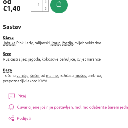
od
€1,40
Izmjeri
cijenu:
Sastav
Glava
Jabuka
Pink Lady, talijanski
limun
,
frezija
, cvijet nektarine
Srce
Ružičasti sljez,
jagoda
,
kokosove
pahuljice,
cvijet naranče
Baza
Tučena
vanilija
,
šećer
od
maline
, ružičasti
mošus
, ambrox,
prepoznatljivi akord KAYALI
Pitaj
Čuvar cijene još nije postavljen, molimo odaberite barem jedn
Podijeli