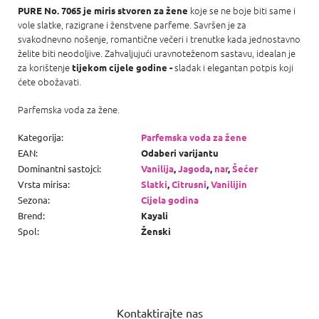
koje se ne boje biti same i
PURE No. 7065 je miris
stvoren za žene
vole slatke, razigrane i ženstvene parfeme. Savršen je za
svakodnevno nošenje, romantične večeri i trenutke kada jednostavno
želite biti neodoljive. Zahvaljujući uravnoteženom sastavu, idealan je
za korištenje
sladak i elegantan potpis koji
tijekom cijele godine -
ćete obožavati.
Parfemska voda za žene.
Kategorija
:
Parfemska voda za žene
EAN
:
Odaberi varijantu
Dominantni sastojci
:
Vanilija
,
Jagoda
,
nar
,
Šećer
Vrsta mirisa
:
Slatki
,
Citrusni
,
Vanilijin
Sezona
:
Cijela godina
Brend
:
Kayali
Spol
:
Ženski
P
o
Kontaktirajte nas
d