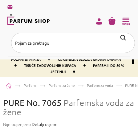
Preskoči
na
sadržaj
KOŠARICA
•
BESPLATNA DOSTAVA IZNAD PRIBLIŽNO 37 €
400+ SVJETSKI
•
POZNATIH MIRISA
KORISNIČKA SLUŽBA RADNIM DANIMA
•
•
TISUĆE ZADOVOLJNIH KUPACA
PARFEMI I DO 80 %
•
JEFTINIJI
Početna
Parfemi
Parfemi za žene
Parfemska voda
PURE N
PURE No. 7065
Parfemska voda za
žene
Prosječna
Nije ocijenjeno
Detalji ocjene
ocjena
proizvoda