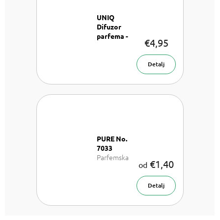
UNIQ
Difuzor
parfema -
€4,95
Ružičasti
Raspršivač
parfema 8
Detalj
ml
PURE No.
7033
Parfemska
€1,40
od
voda unisex
Detalj