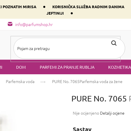
•
KI POZNATIH MIRISA
KORISNIČKA SLUŽBA RADNIM DANIMA
•
JEFTINIJI
arfem svog srca prema dominantnoj komponenti
Sastav i vrste mirisa
info@parfumshop.hr
I
DOM
PARFEMI ZA PRANJE RUBLJA
KOZMETIKA
Parfemska voda
PURE No. 7065
Parfemska voda za žene
PURE No. 7065
Prosječna
Nije ocijenjeno
Detalji ocjene
ocjena
proizvoda
Sastav
je