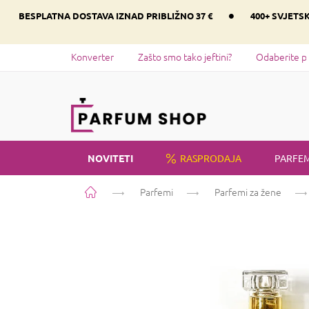
Preskoči
•
BESPLATNA DOSTAVA IZNAD PRIBLIŽNO 37 €
400+ SVJETS
na
sadržaj
Konverter
Zašto smo tako jeftini?
Odaberite p
NOVITETI
RASPRODAJA
PARFEM
Početna
Parfemi
Parfemi za žene