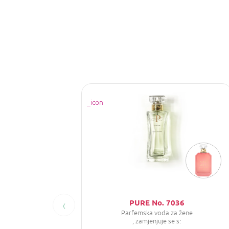
‹
PURE No. 7036
Parfemska voda za žene
, zamjenjuje se s: