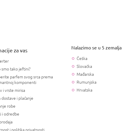
Nalazimo se u 5 zemalja
acije za vas
Češka
erter
Slovačka
 smo tako jeftini?
Mađarska
erite parfem svog srca prema
Rumunjska
nantnoj komponenti
Hrvatska
v i vrste mirisa
 dostave i plaćanje
anje robe
i i odredbe
prodaja
tnost i politika privatnosti