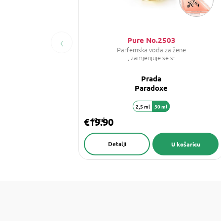
‹
Pure No.2503
Parfemska voda za žene
, zamjenjuje se s:
Prada
Paradoxe
2,5 ml
50 ml
€19.90
50 ml
Detalji
U košaricu