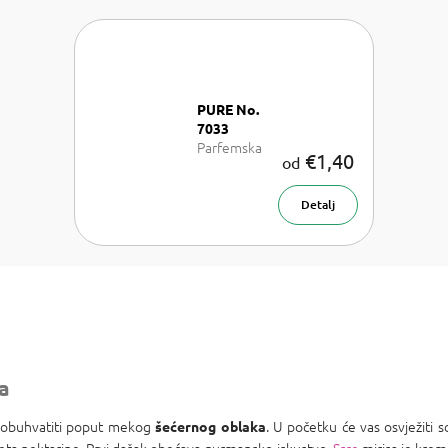
PURE No.
7033
Parfemska
€1,40
od
voda unisex
Detalj
za
 obuhvatiti poput mekog
. U početku će vas osvježiti
šećernog oblaka