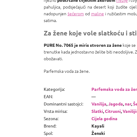
nježno
frezije
i cv
podcrtane cvjetnim akordom
pahuljica, podsjećajući na desert koji žudite cije
nadopunjen
šećerom
od
maline
i ružičastim moš
satima.
Za žene koje vole slatkoću i sti
koje se 
PURE No. 7065 je miris
stvoren za žene
trenutke kada jednostavno želite biti neodoljive. 
obožavati.
Parfemska voda za žene.
Kategorija
:
Parfemska voda za že
EAN
:
—
Dominantni sastojci
:
Vanilija
,
Jagoda
,
nar
,
Š
Vrsta mirisa
:
Slatki
,
Citrusni
,
Vanilij
Sezona
:
Cijela godina
Brend
:
Kayali
Spol
:
Ženski