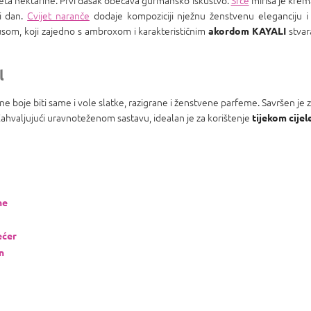
ijeta nektarine. Prvi dašak obećava gurmansko iskustvo.
Srce
mirisa je krema
li dan.
Cvijet naranče
dodaje kompoziciji nježnu ženstvenu eleganciju i 
usom, koji zajedno s ambroxom i karakterističnim
stvar
akordom KAYALI
l
ne boje biti same i vole slatke, razigrane i ženstvene parfeme. Savršen je
Zahvaljujući uravnoteženom sastavu, idealan je za korištenje
tijekom cijel
ne
ećer
in