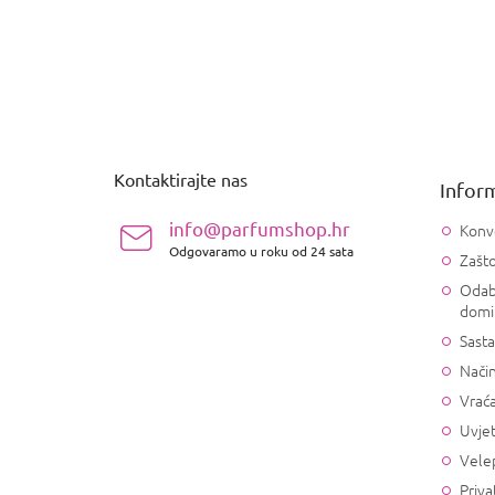
P
o
d
n
Kontaktirajte nas
Inform
o
ž
info@parfumshop.hr
Konv
j
Odgovaramo u roku od 24 sata
Zašto
e
Odab
domi
Sasta
Način
Vrać
Uvjet
Vele
Priva