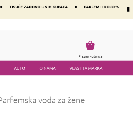
•
•
TISUĆE ZADOVOLJNIH KUPACA
PARFEMI I DO 80 %
Način dostave i plaćanje
Vraćanje robe
Uvjeti i odredbe
Košarica
Prazna košarica
AUTO
O NAMA
VLASTITA MARKA
Parfemska voda za žene