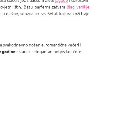
sti slatki sljez s daškom zrele
jagode
i kokosovih
cvjetni štih. Bazu parfema zatvara
šlag
vanilije
aju nježan, senzualan završetak koji na koži traje
 za svakodnevno nošenje, romantične večeri i
sladak i elegantan potpis koji ćete
e godine -