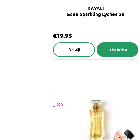
KAYALI
Eden Sparkling Lychee 39
€19.95
Detalji
U košaricu