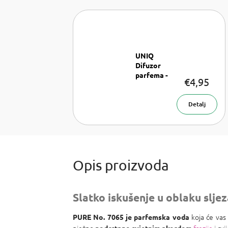
UNIQ
Difuzor
parfema -
€4,95
Ružičasti
Raspršivač
parfema 8
Detalj
ml
Slatko iskušenje u oblaku slje
koja će vas
PURE No. 7065 je parfemska voda