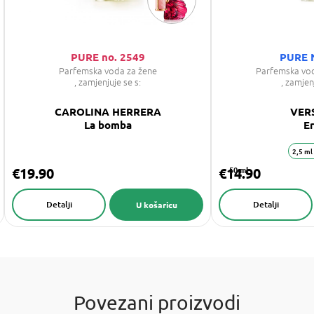
PURE no. 2549
PURE 
Parfemska voda za žene
Parfemska vo
, zamjenjuje se s:
, zamjen
CAROLINA HERRERA
VER
La bomba
E
2,5 ml
€19.90
€14.90
50 ml
Detalji
Detalji
U košaricu
Povezani proizvodi