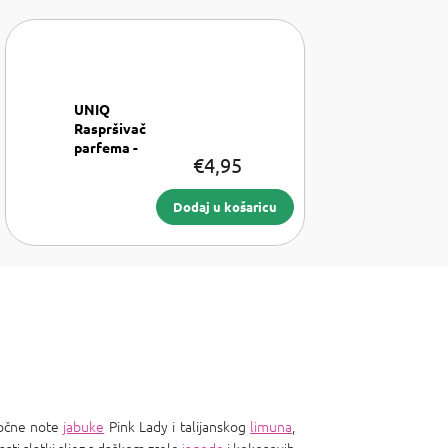
UNIQ
Raspršivač
parfema -
€4,95
Srebrni
Raspršivač
parfema 8
Dodaj u košaricu
ml
 sočne note
jabuke
Pink Lady i talijanskog
limuna
,