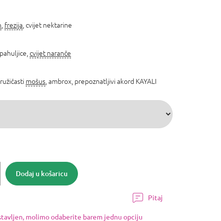
n
,
frezija
, cvijet nektarine
pahuljice,
cvijet naranče
 ružičasti
mošus
, ambrox, prepoznatljivi akord KAYALI
Dodaj u košaricu
Pitaj
ostavljen, molimo odaberite barem jednu opciju