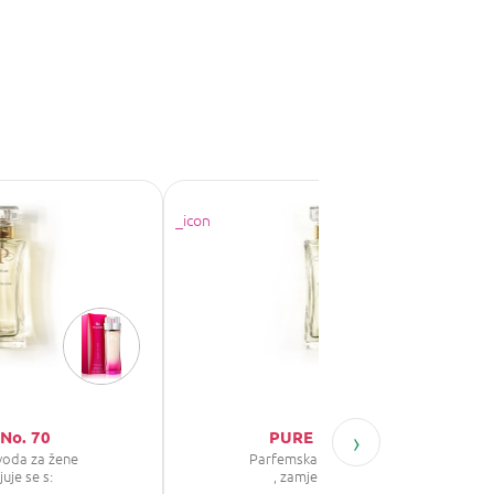
›
No. 70
PURE No.2552
voda za žene
Parfemska voda za žene
juje se s:
, zamjenjuje se s: