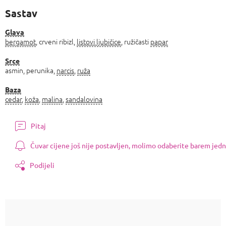
Sastav
Glava
bergamot
, crveni ribizl,
listovi ljubičice
, ružičasti
papar
Srce
asmin, perunika,
narcis
,
ruža
Baza
cedar
,
koža
,
malina
,
sandalovina
Pitaj
Čuvar cijene još nije postavljen, molimo odaberite barem jedn
Podijeli