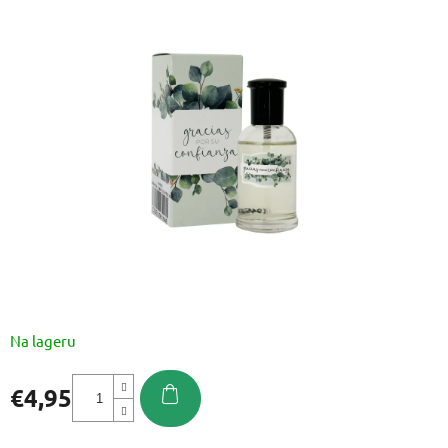
je
0,0
od
5
zvjezdica.
Na lageru
€4,95
Izmjeri
cijenu: