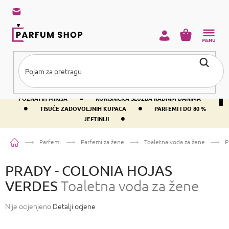
Preskoči
na
sadržaj
KOŠARICA
•
BESPLATNA DOSTAVA IZNAD PRIBLIŽNO 37 €
400+ SVJETSKI
•
POZNATIH MIRISA
KORISNIČKA SLUŽBA RADNIM DANIMA
•
•
TISUĆE ZADOVOLJNIH KUPACA
PARFEMI I DO 80 %
•
JEFTINIJI
Početna
Parfemi
Parfemi za žene
Toaletna voda za žene
P
PRADY - COLONIA HOJAS
VERDES
Toaletna voda za žene
Prosječna
Nije ocijenjeno
Detalji ocjene
ocjena
proizvoda