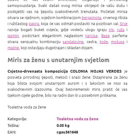
samopouzdanja. Svaki dašak ovog mirisa okrijepit će vašu dušu i
podsjetiti vas na ljepotu svakodnevnih trenutaka. Početak mirisa
otvara se nježnom, svježom kombinacijom
bergamota
, crvenog ribiza
i ružičastog
papra
, koja će vas odmah postaviti na pozitivan val.
Srce
razvija bogati buket cvijeća, gdje vodeću ulogu igraju
iris
,
ruža
i
jasmin
, podcrtani elegantnim naglaskom
narcisa
.
Baza
parfema
stvara senzualnu kombinaciju
sandalovine
, cedra,
kože
,
mošusa
i
maline
, koji ostavljaju dugotrajan i skladan dojam.
Miris za ženu s unutarnjim svjetlom
je
Cvjetno-drvenasta kompozicija COLONIA HOJAS VERDES
posveta prirodnoj ljepoti, mekoći i snazi ​​žene. Dizajnirana za ženu
koja blista svojom unutarnjom aurom i s lakoćom se nosi sa
svakodnevnim izazovima. Ovaj bezvremenski miris pratit će vas
tijekom cijele godine, bilo na radni dan ili u posebnim prilikama.
Toaletna voda za žene
Kategorija
:
Toaletna voda za žene
Težina
:
0.05 kg
EAN
:
cgsu361648