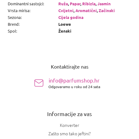
Dominantni sastojci
:
Ruža
,
Papar
,
Ribizla
,
Jasmin
Vrsta mirisa
:
Cvijetni
,
Aromatični
,
Začinski
Sezona
:
Cijela godina
Brend
:
Loewe
Spol
:
Ženski
P
o
Kontaktirajte nas
d
n
info@parfumshop.hr
o
Odgovaramo u roku od 24 sata
ž
j
e
Informacije za vas
Konverter
Zašto smo tako jeftini?