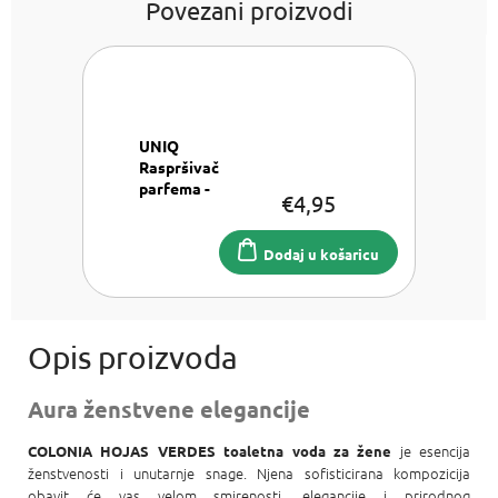
Povezani proizvodi
UNIQ
Raspršivač
parfema -
€4,95
Srebrni
Raspršivač
parfema 8
Dodaj u košaricu
ml
Aura ženstvene elegancije
je esencija
COLONIA HOJAS VERDES toaletna voda za žene
ženstvenosti i unutarnje snage. Njena sofisticirana kompozicija
obavit će vas velom smirenosti, elegancije i prirodnog