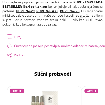
Upoznajte najpopularnije mirise naših kupaca uz
PURE - EMPLEADA
koji uključuje tri najpopularnija ženska
BESTSELLER No.4
poklon set
parfema:
,
i
. Ovi legendarni
PURE No.29
PURE No. 433
PURE No. 28
mirisi spadaju u apsolutni vrh naše ponude i osvojili su
srca
žena diljem
svijeta. Set je savršen izbor za svaku priliku - bilo kao ekskluzivan
poklon ili kao luksuzna nagrada za vas.
Pitaj
Čuvar cijene još nije postavljen, molimo odaberite barem jedn
Podijeli
Slični proizvodi
AKCIJA
AKCIJA