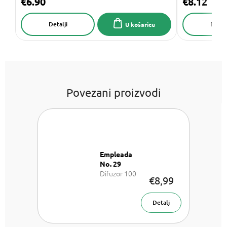
€6.90
€8.12
Detalji
Detalj
U košaricu
Povezani proizvodi
Empleada
No. 29
Difuzor 100
€8,99
ml
Detalj