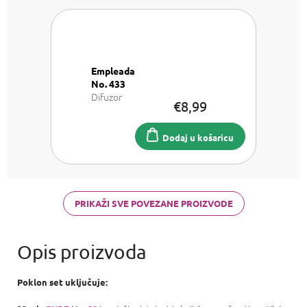
Empleada
No. 433
Difuzor
€8,99
100 ml
Dodaj u košaricu
PRIKAŽI SVE POVEZANE PROIZVODE
Poklon set uključuje: