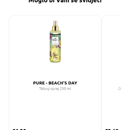
PURE - BEACH'S DAY
Tělový sprej 250 ml
Osvěžo