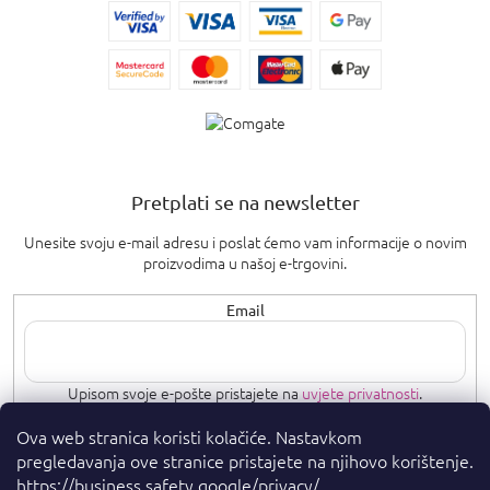
Pretplati se na newsletter
Unesite svoju e-mail adresu i poslat ćemo vam informacije o novim
proizvodima u našoj e-trgovini.
Email
Upisom svoje e-pošte pristajete na
uvjete privatnosti
.
Ova web stranica koristi kolačiće. Nastavkom
PRETPLATI SE
pregledavanja ove stranice pristajete na njihovo korištenje.
https://business.safety.google/privacy/