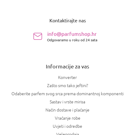
P
o
Kontaktirajte nas
d
n
info@parfumshop.hr
o
Odgovaramo u roku od 24 sata
ž
j
e
Informacije za vas
Konverter
Zašto smo tako jeftini?
Odaberite parfem svog srca prema dominantnoj komponenti
Sastav i vrste mirisa
Način dostave i plaćanje
Vraćanje robe
Uvjeti i odredbe
Veleprodaja