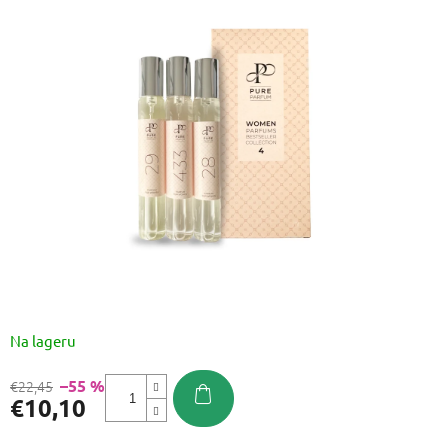
je
0,0
od
5
zvjezdica.
Na lageru
–55 %
€22,45
€10,10
Izmjeri
cijenu: