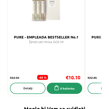
PURE - EMPLEADA BESTSELLER No.1
PURE - E
Ženski set mirisa 3x33 ml
Ž
€10.10
-55 %
€22.50
€22.45
Detalji
Detalj
U košaricu
Moglo bi Vam se svidjeti