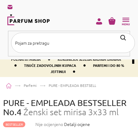
Preskoči
na
sadržaj
KOŠARICA
•
BESPLATNA DOSTAVA IZNAD PRIBLIŽNO 37 €
400+ SVJETSKI
•
POZNATIH MIRISA
KORISNIČKA SLUŽBA RADNIM DANIMA
•
•
TISUĆE ZADOVOLJNIH KUPACA
PARFEMI I DO 80 %
•
JEFTINIJI
Početna
Parfemi
PURE - EMPLEADA BESTSELLER No.4
Ženski set mirisa
PURE - EMPLEADA BESTSELLER
No.4
Ženski set mirisa 3x33 ml
Prosječna
Nije ocijenjeno
Detalji ocjene
BESTSELLER
ocjena
proizvoda