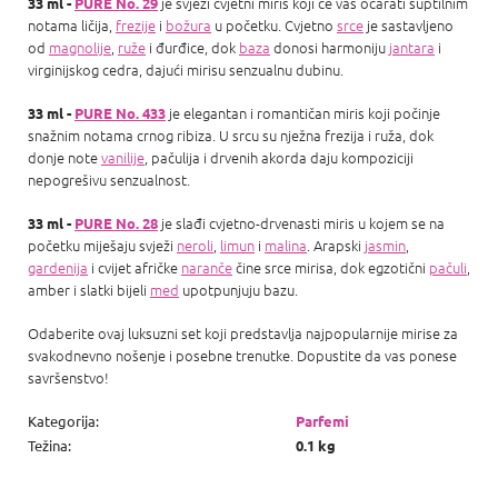
je svježi cvjetni miris koji će vas očarati suptilnim
33 ml -
PURE No. 29
notama ličija,
frezije
i
božura
u početku. Cvjetno
srce
je sastavljeno
od
magnolije
,
ruže
i đurđice, dok
baza
donosi harmoniju
jantara
i
virginijskog cedra, dajući mirisu senzualnu dubinu.
je elegantan i romantičan miris koji počinje
33 ml -
PURE No. 433
snažnim notama crnog ribiza. U srcu su nježna frezija i ruža, dok
donje note
vanilije
, pačulija i drvenih akorda daju kompoziciji
nepogrešivu senzualnost.
je slađi cvjetno-drvenasti miris u kojem se na
33 ml -
PURE No. 28
početku miješaju svježi
neroli
,
limun
i
malina
. Arapski
jasmin
,
gardenija
i cvijet afričke
naranče
čine srce mirisa, dok egzotični
pačuli
,
amber i slatki bijeli
med
upotpunjuju bazu.
Odaberite ovaj luksuzni set koji predstavlja najpopularnije mirise za
svakodnevno nošenje i posebne trenutke. Dopustite da vas ponese
savršenstvo!
Kategorija
:
Parfemi
Težina
:
0.1 kg