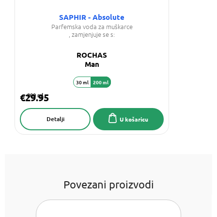
SAPHIR - Absolute
Parfemska voda za muškarce
, zamjenjuje se s:
ROCHAS
Man
30 ml
200 ml
€29.95
200 ml
Detalji
U košaricu
Povezani proizvodi