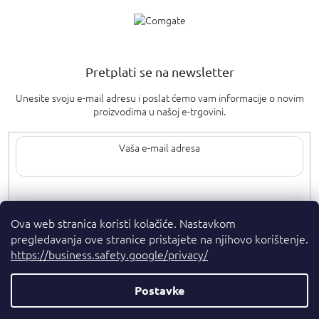
Pretplati se na newsletter
Unesite svoju e-mail adresu i poslat ćemo vam informacije o novim
proizvodima u našoj e-trgovini.
Upisom svoje e-pošte pristajete na
uvjete privatnosti
.
Ova web stranica koristi kolačiće. Nastavkom
pregledavanja ove stranice pristajete na njihovo korištenje.
https://business.safety.google/privacy/
Postavke
Autorska prava 2026
. Sva prava pridržana.
Parfumshop.hr