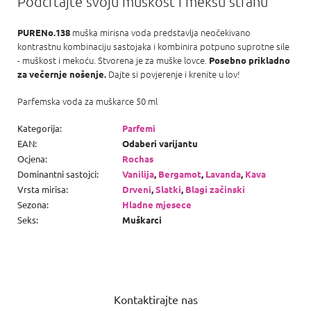
Podcrtajte svoju muškost i mekšu stranu
muška mirisna voda predstavlja neočekivano
PURENo.138
kontrastnu kombinaciju sastojaka i kombinira potpuno suprotne sile
- muškost i mekoću. Stvorena je za muške lovce.
Posebno prikladno
Dajte si povjerenje i krenite u lov!
za večernje nošenje.
Parfemska voda za muškarce 50 ml
Kategorija
:
Parfemi
EAN
:
Odaberi varijantu
Ocjena
:
Rochas
Dominantni sastojci
:
Vanilija
,
Bergamot
,
Lavanda
,
Kava
Vrsta mirisa
:
Drveni
,
Slatki
,
Blagi začinski
Sezona
:
Hladne mjesece
Seks
:
Muškarci
P
o
Kontaktirajte nas
d