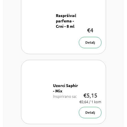
Raspršivač
parfema -
Crni - 8 ml
€4
Raspršivač
parfema - 8
ml
Detalj
Uzorci Saphir
- Mix
€5,15
Inspirirano sa:
Lancome La
Izmjeri
€0,64 / 1 kom
cijenu:
Vie est belle,
Armani Sí,
Detalj
Chanel Coco
Mademoiselle,