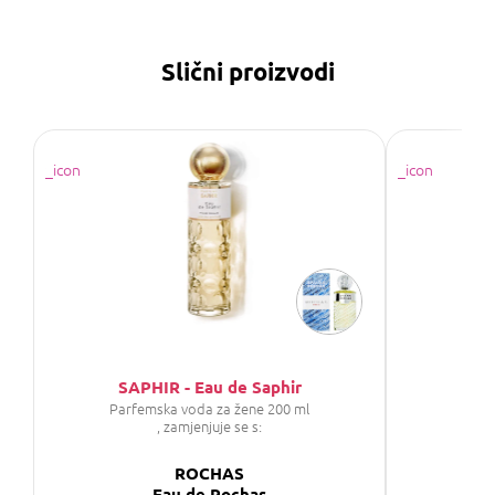
Slični proizvodi
SAPHIR - Eau de Saphir
P
Parfemska voda za žene 200 ml
Par
, zamjenjuje se s:
ROCHAS
Eau de Rochas