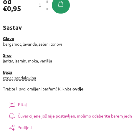
od
€0,95
Izmjeri
cijenu:
Sastav
Glava
bergamot
,
lavanda
,
zeleni tonovi
Srce
jantar
,
jasmin
, moka,
vanilija
Baza
cedar
,
sandalovina
Tražite li svoj omiljeni parfem? Kliknite
.
ovdje
Pitaj
Čuvar cijene još nije postavljen, molimo odaberite barem jedn
Podijeli