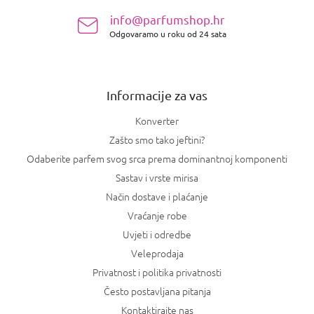
n
info@parfumshop.hr
o
Odgovaramo u roku od 24 sata
ž
j
e
Informacije za vas
Konverter
Zašto smo tako jeftini?
Odaberite parfem svog srca prema dominantnoj komponenti
Sastav i vrste mirisa
Način dostave i plaćanje
Vraćanje robe
Uvjeti i odredbe
Veleprodaja
Privatnost i politika privatnosti
Često postavljana pitanja
Kontaktirajte nas