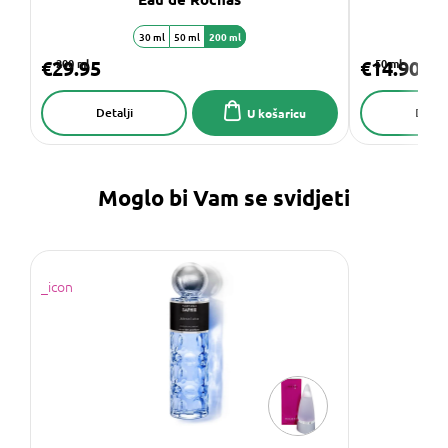
30 ml
50 ml
200 ml
€29.95
200 ml
€14.90
50 ml
Detalji
Detalj
U košaricu
Moglo bi Vam se svidjeti