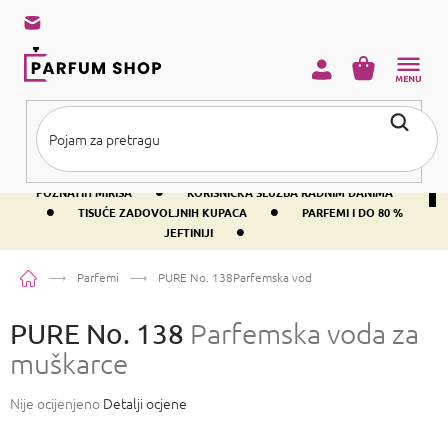
Preskoči
na
sadržaj
KOŠARICA
•
BESPLATNA DOSTAVA IZNAD PRIBLIŽNO 37 €
400+ SVJETSKI
•
POZNATIH MIRISA
KORISNIČKA SLUŽBA RADNIM DANIMA
•
•
TISUĆE ZADOVOLJNIH KUPACA
PARFEMI I DO 80 %
•
JEFTINIJI
Početna
Parfemi
PURE No. 138
Parfemska voda za muškarce
PURE No. 138
Parfemska voda za
muškarce
Prosječna
Nije ocijenjeno
Detalji ocjene
ocjena
proizvoda