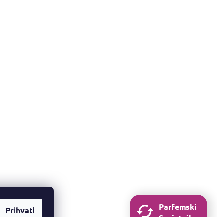
Parfemski
Prihvati