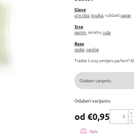
5,0
od
Glava
crni ribiz
,
kruška
, ružičasti
papar
5
zvjezdica.
Srce
jasmin
, okretni,
ruža
Baza
cedar
,
vanilija
Tražite li svoj omiljeni parfem? K
Odaberi varijantu
od
€0,95
Izmjeri
cijenu:
Ispis