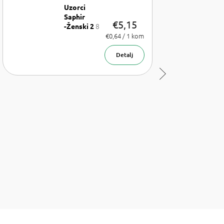
Uzorci
Saphir
€5,15
8
-Ženski 2
x uzorak
Izmjeri
€0,64 / 1 kom
cijenu:
parfema
1,75 ml
Detalj
Sljedeći
proizvod