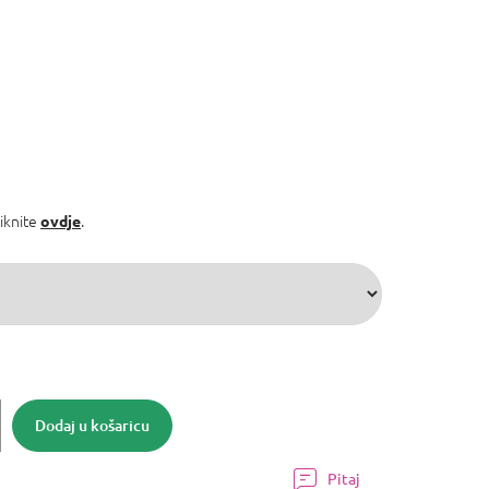
liknite
.
ovdje
Dodaj u košaricu
Pitaj