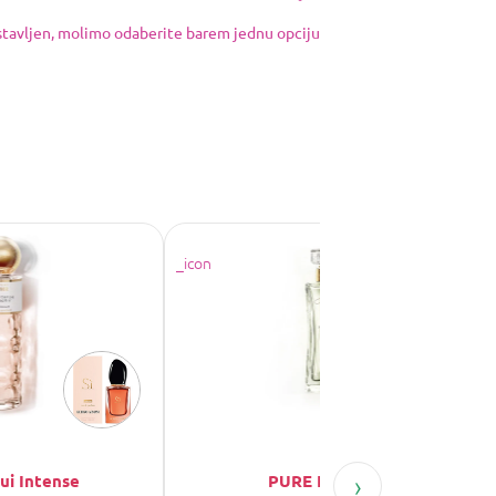
ostavljen, molimo odaberite barem jednu opciju
›
Oui Intense
PURE No. 7036