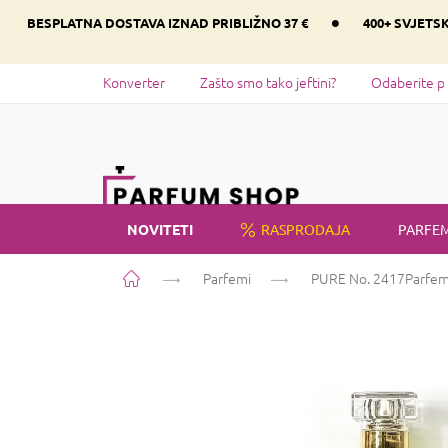
Preskoči
•
BESPLATNA DOSTAVA IZNAD PRIBLIŽNO 37 €
400+ SVJETS
na
sadržaj
Konverter
Zašto smo tako jeftini?
Odaberite p
NOVITETI
RASPRODAJA
PARFEM
Početna
Parfemi
PURE No. 2417
Parfem