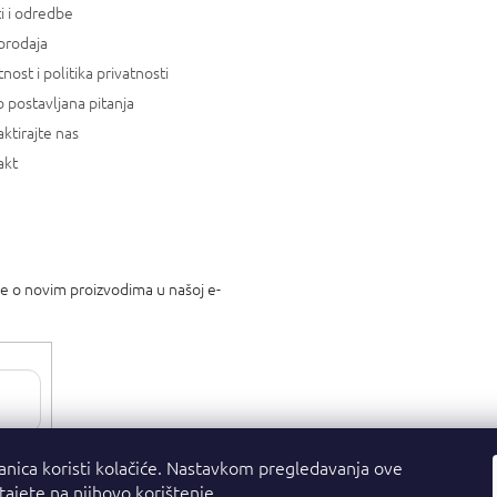
i i odredbe
prodaja
tnost i politika privatnosti
 postavljana pitanja
ktirajte nas
akt
je o novim proizvodima u našoj e-
tnosti
.
anica koristi kolačiće. Nastavkom pregledavanja ove
stajete na njihovo korištenje.