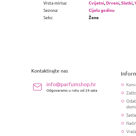
Vrsta mirisa
:
Cvijetni
,
Drveni
,
Slatki
,
Sezona
:
Cijelu godinu
Seks
:
Žene
P
o
d
n
Kontaktirajte nas
Inform
o
ž
info@parfumshop.hr
Konv
j
Odgovaramo u roku od 24 sata
Zašto
e
Odab
domi
Sasta
Način
Vrać