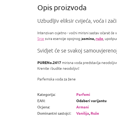
PR Invictus,
Baccarat R.
540 a Armani
Acqua d
Uzbudljiv eliksir cvijeća, voća i zač
Intenzivan cvjetno - voćni mirisni sastav očarat ć
Srce
svira esencije opojnog j
, upotpu
asmina,
ruže
Svidjet će se svakoj samouvjerenoj
mirisna voda predstavlja neodoljivu
PURENo.2417
Krenite i budite neodoljivi!
Parfemska voda za žene
Kategorija
:
Parfemi
EAN
:
Odaberi varijantu
Ocjena
:
Armani
Dominantni sastojci
:
Vanilija
,
Ruže