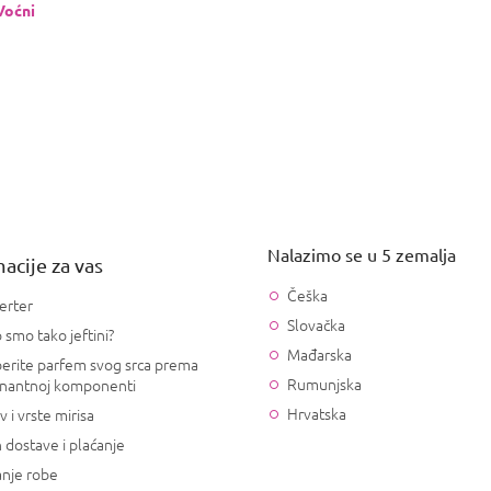
Voćni
Nalazimo se u 5 zemalja
acije za vas
Češka
erter
Slovačka
 smo tako jeftini?
Mađarska
erite parfem svog srca prema
Rumunjska
nantnoj komponenti
Hrvatska
v i vrste mirisa
 dostave i plaćanje
anje robe