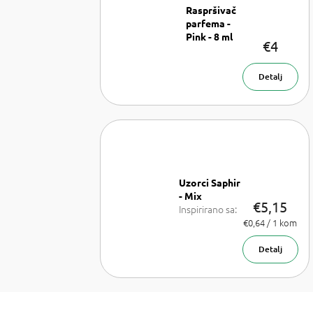
Raspršivač
parfema -
Pink - 8 ml
€4
Raspršivač
parfema- 8
ml
Detalj
Uzorci Saphir
- Mix
€5,15
Inspirirano sa:
Lancome La
Izmjeri
€0,64 / 1 kom
cijenu:
Vie est belle,
Armani Sí,
Detalj
Chanel Coco
Mademoiselle,
PR Olympea,
Chloe Chloe,