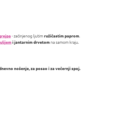
- začinjenog ljutim
.
grejpa
ružičastim
paprom
na samom kraju.
ulijem
i jantarnim
drvetom
nevno nošenje, za posao i za večernji spoj.