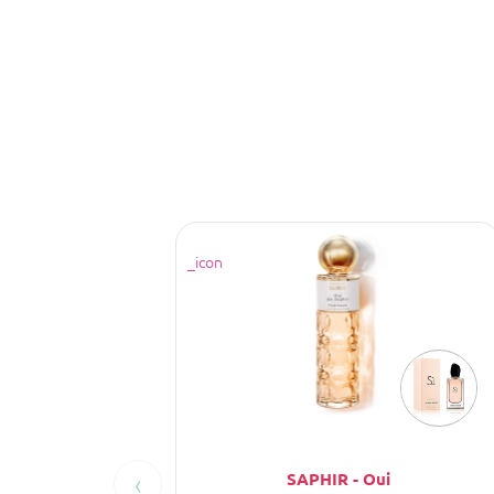
‹
SAPHIR - Oui