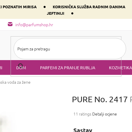
•
KI POZNATIH MIRISA
KORISNIČKA SLUŽBA RADNIM DANIMA
•
JEFTINIJI
arfem svog srca prema dominantnoj komponenti
Sastav i vrste mirisa
info@parfumshop.hr
I
DOM
PARFEMI ZA PRANJE RUBLJA
KOZMETIKA
ska voda za žene
PURE No. 2417
Prosječna
11 ratings
Detalji ocjene
ocjena
proizvoda
Sastav
je