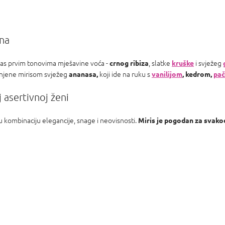
ina
e vas prvim tonovima mješavine voća -
, slatke
i svježeg
crnog ribiza
kruške
njene mirisom svježeg
koji ide na ruku s
ananasa,
vanilijom
, kedrom,
pač
 asertivnoj ženi
 kombinaciju elegancije, snage i neovisnosti.
Miris je pogodan za svakod