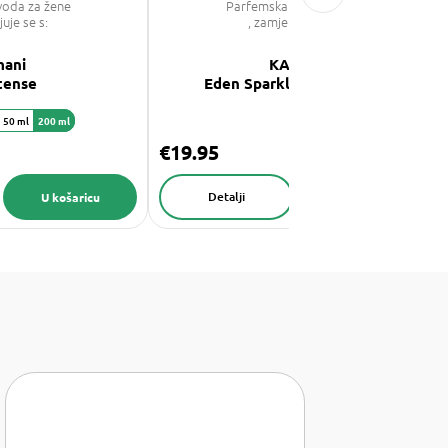
voda za žene
Parfemska voda za žene
juje se s:
, zamjenjuje se s:
mani
KAYALI
ntense
Eden Sparkling Lychee 39
50 ml
200 ml
€19.95
Detalji
U košaricu
U košaricu