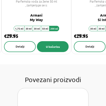
Parfemska voda za žene 50 ml
Parfemska 
, zamjenjuje se s:
, zamjen
Armani
Ar
My Way
Sí I
1,75 ml
30 ml
30 ml
50 ml
200 ml
30 ml
30 ml
€29.95
200 ml
€29.95
200 ml
Detalji
Detalji
U košaricu
Povezani proizvodi