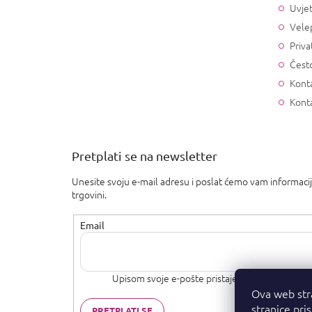
Uvjet
Vele
Priva
Često
Konta
Kont
Pretplati se na newsletter
Unesite svoju e-mail adresu i poslat ćemo vam informaci
trgovini.
Email
Upisom svoje e-pošte pristajete na
uvjete priva
Ova web str
stranice pri
PRETPLATI SE