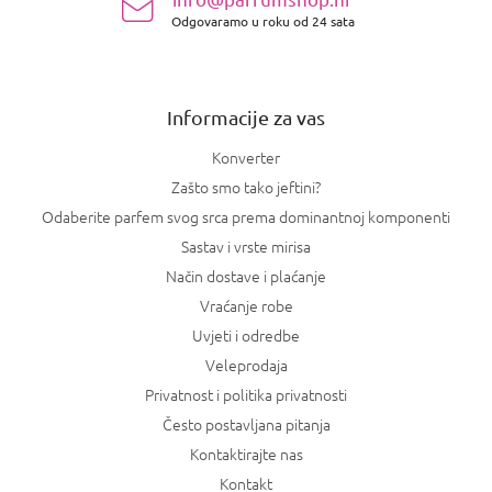
o
Odgovaramo u roku od 24 sata
ž
j
e
Informacije za vas
Konverter
Zašto smo tako jeftini?
Odaberite parfem svog srca prema dominantnoj komponenti
Sastav i vrste mirisa
Način dostave i plaćanje
Vraćanje robe
Uvjeti i odredbe
Veleprodaja
Privatnost i politika privatnosti
Često postavljana pitanja
Kontaktirajte nas
Kontakt