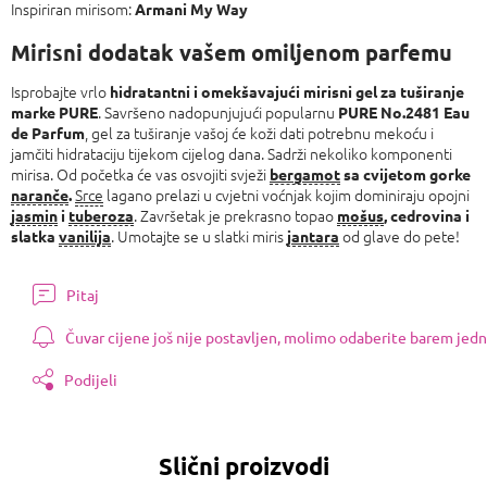
Inspiriran mirisom:
Armani My Way
Mirisni dodatak vašem omiljenom parfemu
Isprobajte vrlo
hidratantni i omekšavajući mirisni gel za tuširanje
. Savršeno nadopunjujući popularnu
marke PURE
PURE No.2481 Eau
, gel za tuširanje vašoj će koži dati potrebnu mekoću i
de Parfum
jamčiti hidrataciju tijekom cijelog dana. Sadrži nekoliko komponenti
mirisa. Od početka će vas osvojiti svježi
bergamot
sa cvijetom
gorke
Srce
lagano prelazi u cvjetni voćnjak kojim dominiraju opojni
naranče
.
. Završetak je prekrasno topao
jasmin
i
tuberoza
mošus
, cedrovina i
. Umotajte se u slatki miris
od glave do pete!
slatka
vanilija
jantara
Pitaj
Čuvar cijene još nije postavljen, molimo odaberite barem jedn
Podijeli
Slični proizvodi