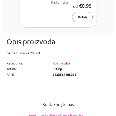
Parfemska
€0,95
od
voda za žene
Detalj
Gel za tuširanje 200 ml
Kategorija
:
Kozmetika
Težina
:
0.3 kg
EAN
:
8423564103291
P
o
Kontaktirajte nas
d
n
info@parfumshop.hr