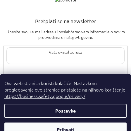
Pretplati se na newsletter
Unesite svoju e-mail adresu i poslat ćemo vam informacije o novim
proizvodima u našoj e-trgovini.
Upisom svoje e-pošte pristajete na
uvjete privatnosti
.
Ova web stranica koristi kolačiće. Nastavkom
pregledavanja ove stranice pristajete na njihovo korištenje.
https://business.safety.google/privacy/
Postavke
Autorska prava 2026
. Sva prava pridržana.
Parfumshop.hr
Parfemski
Prihvati
Kreirao Shoptet Premium