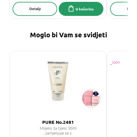
Detalji
Detalj
U košaricu
Moglo bi Vam se svidjeti
PURE No.2481
Mlijeko za tijelo 50ml
P
, zamjenjuje se s: