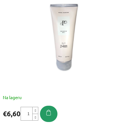
je
0,0
od
5
zvjezdica.
Na lageru
€6,60
Izmjeri
cijenu: