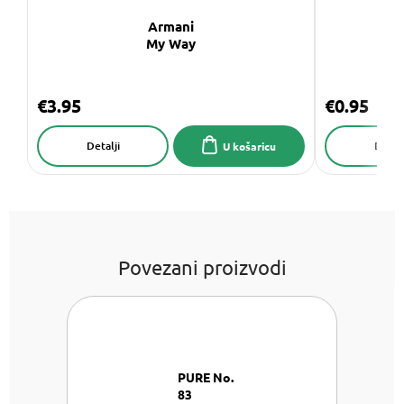
Armani
My Way
€3.95
€0.95
Detalji
Detalj
U košaricu
Povezani proizvodi
PURE No.
83