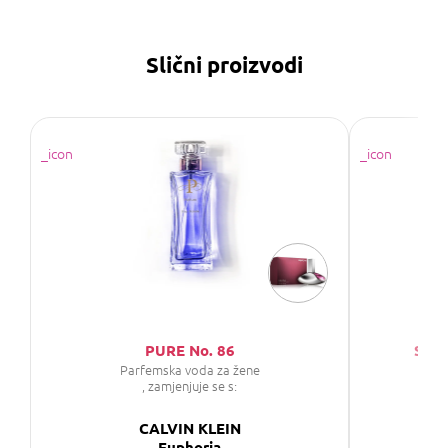
Slični proizvodi
PURE No. 86
SAPH
Parfemska voda za žene
P
, zamjenjuje se s:
CALVIN KLEIN
Euphoria