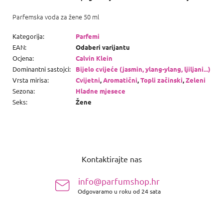
Parfemska voda za žene 50 ml
Kategorija
:
Parfemi
EAN
:
Odaberi varijantu
Ocjena
:
Calvin Klein
Dominantni sastojci
:
Bijelo cvijeće (jasmin, ylang-ylang, ljiljani...)
Vrsta mirisa
:
Cvijetni
,
Aromatični
,
Topli začinski
,
Zeleni
Sezona
:
Hladne mjesece
Seks
:
Žene
P
o
Kontaktirajte nas
d
n
info@parfumshop.hr
o
Odgovaramo u roku od 24 sata
ž
j
e