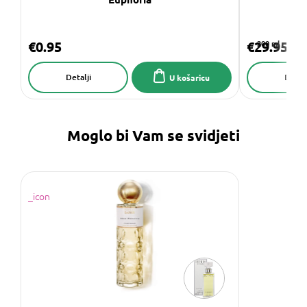
€0.95
€29.95
200 ml
Detalji
Detalj
U košaricu
Moglo bi Vam se svidjeti