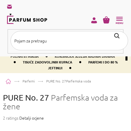
Preskoči
na
sadržaj
KOŠARICA
•
BESPLATNA DOSTAVA IZNAD PRIBLIŽNO 37 €
400+ SVJETSKI
•
POZNATIH MIRISA
KORISNIČKA SLUŽBA RADNIM DANIMA
•
•
TISUĆE ZADOVOLJNIH KUPACA
PARFEMI I DO 80 %
•
JEFTINIJI
Početna
Parfemi
PURE No. 27
Parfemska voda za žene
PURE No. 27
Parfemska voda za
žene
Prosječna
2 ratings
Detalji ocjene
ocjena
proizvoda