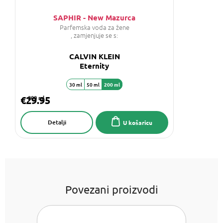
SAPHIR - New Mazurca
Parfemska voda za žene
, zamjenjuje se s:
CALVIN KLEIN
Eternity
30 ml
50 ml
200 ml
€29.95
200 ml
Detalji
U košaricu
Povezani proizvodi