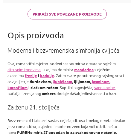
di Gioia,
Chanel Coco
Mademoiselle
PRIKAŽI SVE POVEZANE PROIZVODE
a Carolina
Herrera Good
girl
Moderna i bezvremenska simfonija cvijeća
Ovaj romantični cvjetno -vodeni sastav mirisa otvara se svježim
citrusnim tonovima
, u kojima dominira
s nježnim
mandarina
akordima
Zatim cvate poput rosnog rajskog vrta i
frezije
i
kadulje
.
osvijetljen je
đurđevkom,
ljubičicom
, ljiljanom,
jasminom
,
. Suptilni nagovještaj
sandalovine
,
karanfilom
i slatkom ružom
pačulija i zemljanog
dodaje dašak jedinstvenosti u bazu
ambera
Za ženu 21. stoljeća
Bezvremenski i luksuzni sastav cvijeća, citrusa i mekog drveta idealan
je za romantičnu, a ujedno i modernu ženu koja voli otkriti nešto
novo.
PURENo miris.27
pogodan je za svakodnevno nošenje.