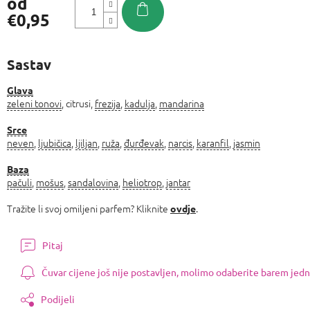
od
€0,95
Izmjeri
cijenu:
Sastav
Glava
zeleni tonovi
, citrusi,
frezija
,
kadulja
,
mandarina
Srce
neven
,
ljubičica
,
ljiljan
,
ruža
,
đurđevak
,
narcis
,
karanfil
,
jasmin
Baza
pačuli
,
mošus
,
sandalovina
,
heliotrop
,
jantar
Tražite li svoj omiljeni parfem? Kliknite
.
ovdje
Pitaj
Čuvar cijene još nije postavljen, molimo odaberite barem jedn
Podijeli