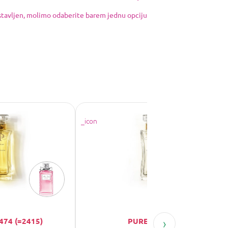
ostavljen, molimo odaberite barem jednu opciju
›
474 (=2415)
PURE No. 70