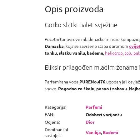
PR Invictus,
Baccarat R.
540 a Armani
Acqua d
Gorko slatki nalet svježine
Početni tonovi ove mladenačke mirisne kompozicij
, koja se savršeno stapa s aromom
Damaska
cvije
heliotrop
,
tolu ba
tonku, slatku vanilu, bademe,
Eliksir prilagođen mladim ženama 
Parfemirana voda
ugodan je i osvjež
PURENo.476
snove.
.
Pogodno za školu, posao i zabavu
Najbo
Kategorija
:
Parfemi
EAN
:
Odaberi varijantu
Ocjena
:
Dior
Dominantni
Vanilija
,
Bademi
sastojci
: