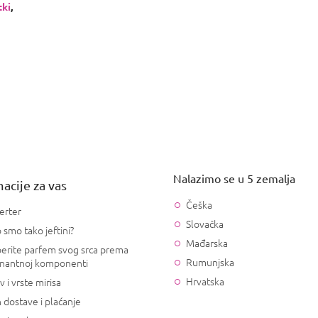
tki
,
Nalazimo se u 5 zemalja
acije za vas
Češka
erter
Slovačka
 smo tako jeftini?
Mađarska
erite parfem svog srca prema
Rumunjska
nantnoj komponenti
Hrvatska
v i vrste mirisa
 dostave i plaćanje