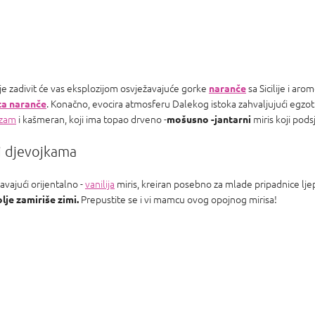
e zadivit će vas eksplozijom osvježavajuće gorke
sa Sicilije i ar
naranče
. Konačno, evocira atmosferu Dalekog istoka zahvaljujući egzot
ta naranče
lzam
i kašmeran, koji ima topao drveno -
miris koji pod
mošusno -jantarni
i djevojkama
avajući orijentalno -
vanilija
miris, kreiran posebno za mlade pripadnice ljep
Prepustite se i vi mamcu ovog opojnog mirisa!
lje zamiriše zimi.