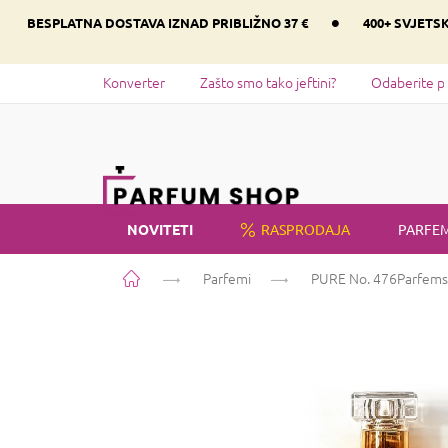
Preskoči
•
BESPLATNA DOSTAVA IZNAD PRIBLIŽNO 37 €
400+ SVJETS
na
sadržaj
Konverter
Zašto smo tako jeftini?
Odaberite p
NOVITETI
RASPRODAJA
PARFEM
Početna
Parfemi
PURE No. 476
Parfems