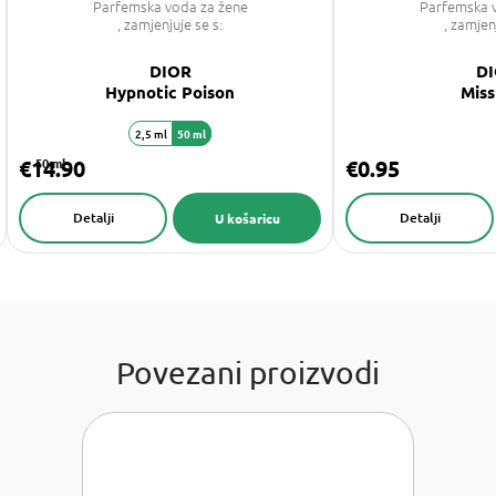
Parfemska voda za žene
Parfemska 
, zamjenjuje se s:
, zamjen
DIOR
D
Hypnotic Poison
Miss
2,5 ml
50 ml
€14.90
50 ml
€0.95
Detalji
Detalji
U košaricu
Povezani proizvodi