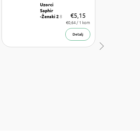
Uzorci
Saphir
€5,15
8
-Ženski 2
x uzorak
Izmjeri
€0,64 / 1 kom
cijenu:
parfema
1,75 ml
Detalj
Sljedeći
proizvod