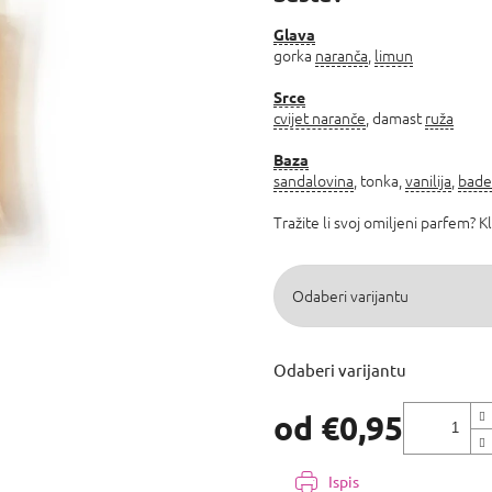
5,0
od
Glava
gorka
naranča
,
limun
5
zvjezdica.
Srce
cvijet naranče
, damast
ruža
Baza
sandalovina
, tonka,
vanilija
,
bade
Tražite li svoj omiljeni parfem? K
Odaberi varijantu
od
€0,95
Izmjeri
cijenu:
Ispis