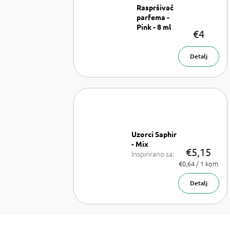
Raspršivač
parfema -
Pink - 8 ml
€4
Raspršivač
parfema- 8
ml
Detalj
Uzorci Saphir
- Mix
€5,15
Inspirirano sa:
Lancome La
Izmjeri
€0,64 / 1 kom
cijenu:
Vie est belle,
Armani Sí,
Detalj
Chanel Coco
Mademoiselle,
PR Olympea,
Chloe Chloe,