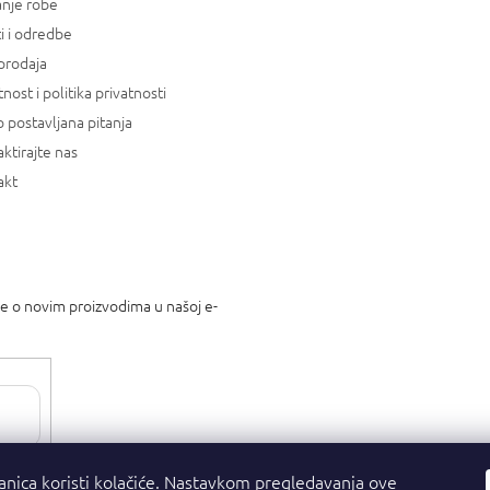
anje robe
i i odredbe
prodaja
tnost i politika privatnosti
 postavljana pitanja
ktirajte nas
akt
je o novim proizvodima u našoj e-
tnosti
.
anica koristi kolačiće. Nastavkom pregledavanja ove