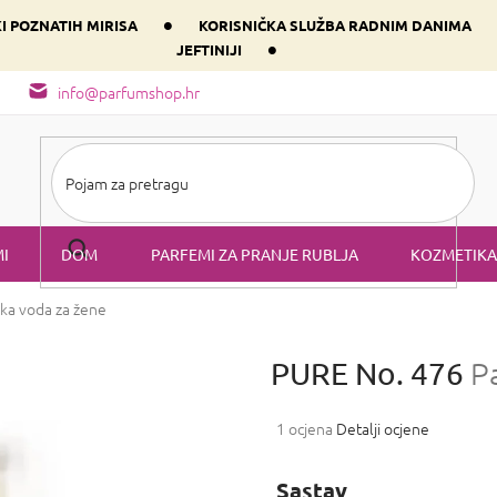
•
KI POZNATIH MIRISA
KORISNIČKA SLUŽBA RADNIM DANIMA
•
JEFTINIJI
arfem svog srca prema dominantnoj komponenti
Sastav i vrste mirisa
info@parfumshop.hr
I
DOM
PARFEMI ZA PRANJE RUBLJA
KOZMETIKA
ka voda za žene
PURE No. 476
P
Prosječna
1 ocjena
Detalji ocjene
ocjena
proizvoda
Sastav
je