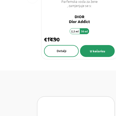
Parfemska voda za žene
, zamjenjuje se s:
DIOR
Dior Addict
2,5 ml
50 ml
€14.90
50 ml
Detalji
U košaricu