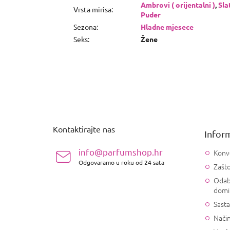
Ambrovi ( orijentalni )
,
Sla
Vrsta mirisa
:
Puder
Sezona
:
Hladne mjesece
Seks
:
Žene
P
o
d
n
Kontaktirajte nas
Inform
o
ž
info@parfumshop.hr
Konv
j
Odgovaramo u roku od 24 sata
Zašto
e
Odab
domi
Sasta
Način