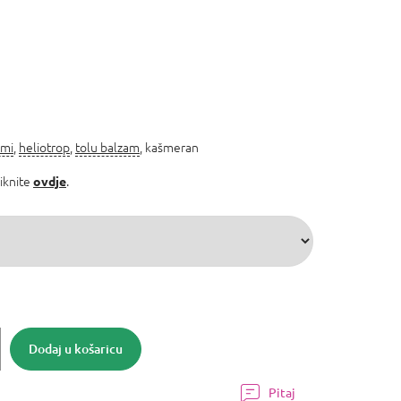
mi
,
heliotrop
,
tolu balzam
, kašmeran
liknite
.
ovdje
Dodaj u košaricu
Pitaj