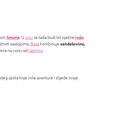
omom
. U
srcu
se tada budi bit nježne
limuna
ruže
ičnim sastojcima.
Baza
kombinuje
sandalovinu,
sjeća na vunu od
kašmira
.
šeg spola koje vole avanture i slijede svoje