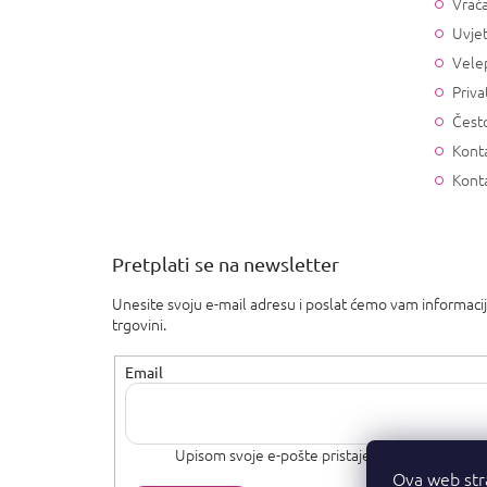
Vrać
Uvjet
Vele
Priva
Često
Konta
Kont
Pretplati se na newsletter
Unesite svoju e-mail adresu i poslat ćemo vam informaci
trgovini.
Email
Upisom svoje e-pošte pristajete na
uvjete priva
Ova web str