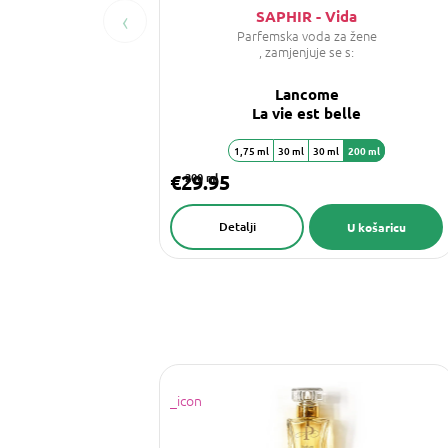
‹
SAPHIR - Vida
Parfemska voda za žene
, zamjenjuje se s:
Lancome
La vie est belle
1,75 ml
30 ml
30 ml
200 ml
€29.95
200 ml
Detalji
U košaricu