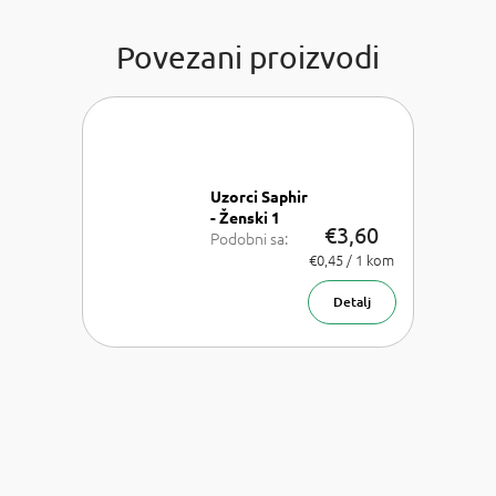
Povezani proizvodi
Uzorci Saphir
- Ženski 1
€3,60
Podobni sa:
Chloe Chloe,
Izmjeri
€0,45 / 1 kom
cijenu:
Dior J'adore,
Versace
Detalj
Bright Crystal,
Armani Acqua
di Gioia,
Chanel Coco
Mademoiselle
a Carolina
Herrera Good
girl