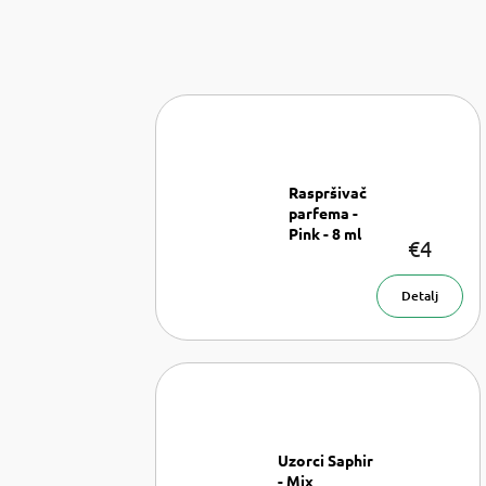
Raspršivač
parfema -
Pink - 8 ml
€4
Raspršivač
parfema- 8
ml
Detalj
Uzorci Saphir
- Mix