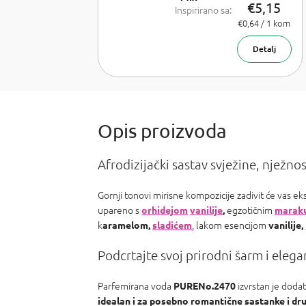
€5,15
Inspirirano sa:
Lancome La
Izmjeri
€0,64 / 1 kom
cijenu:
Vie est belle,
Armani Sí,
Detalj
Chanel Coco
Mademoiselle,
PR Olympea,
Chloe Chloe,
PR Invictus,
Baccarat R.
540 a Armani
Acqua d
Afrodizijački sastav svježine, nježnos
Gornji tonovi mirisne kompozicije zadivit će vas e
upareno s
egzotičnim
orhidejom
vanilije
,
marak
k
, lakom esencijom
aramelom,
sladićem
vanilije,
Podcrtajte svoj prirodni šarm i elega
Parfemirana voda
izvrstan je dodat
PURENo.2470
idealan i za posebno romantične sastanke i druš