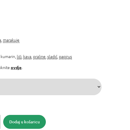
a
,
marakuje
, kumarin,
liči
,
kava
,
praline
,
sladić
,
papirus
liknite
.
ovdje
Dodaj u košaricu