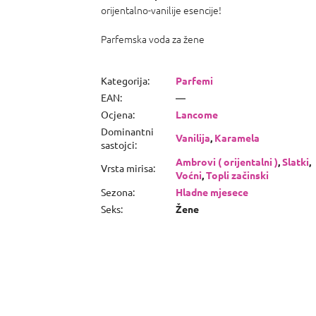
orijentalno-vanilije esencije!
Parfemska voda za žene
Kategorija
:
Parfemi
EAN
:
—
Ocjena
:
Lancome
Dominantni
Vanilija
,
Karamela
sastojci
:
Ambrovi ( orijentalni )
,
Slatki
,
Vrsta mirisa
:
Voćni
,
Topli začinski
Sezona
:
Hladne mjesece
Seks
:
Žene
P
o
d