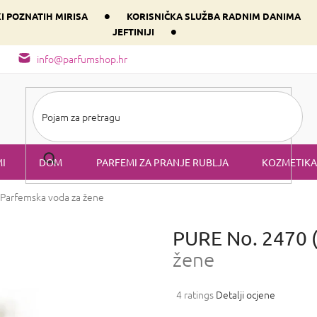
•
KI POZNATIH MIRISA
KORISNIČKA SLUŽBA RADNIM DANIMA
•
JEFTINIJI
arfem svog srca prema dominantnoj komponenti
Sastav i vrste mirisa
info@parfumshop.hr
I
DOM
PARFEMI ZA PRANJE RUBLJA
KOZMETIKA
Parfemska voda za žene
PURE No. 2470 
žene
Prosječna
4 ratings
Detalji ocjene
ocjena