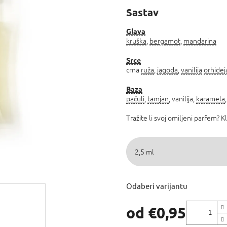
proizvoda
Sastav
je
5,0
od
Glava
kruška
,
bergamot
,
mandarina
5
zvjezdica.
Srce
crna
ruža
,
jagoda
,
vanilija
orhidej
Baza
pačuli
,
tamjan
, vanilija,
karamela
Tražite li svoj omiljeni parfem? K
Odaberi varijantu
od
€0,95
Izmjeri