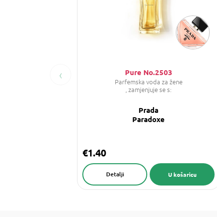
‹
Pure No.2503
Parfemska voda za žene
, zamjenjuje se s:
Prada
Paradoxe
€1.40
Detalji
U košaricu