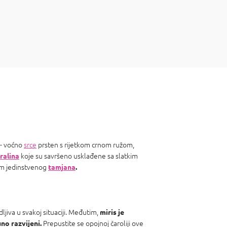
 - voćno
srce
prsten s rijetkom crnom ružom,
koje su savršeno usklađene sa slatkim
ralina
m jedinstvenog
tamjana
.
ljiva u svakoj situaciji. Međutim,
miris je
Prepustite se opojnoj čaroliji ove
no razvijeni.