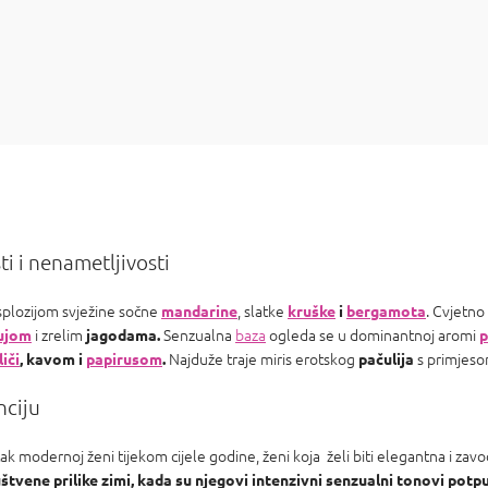
ti i nenametljivosti
ksplozijom svježine sočne
, slatke
. Cvjetno
mandarine
kruške
i
bergamota
i zrelim
Senzualna
baza
ogleda se u dominantnoj aromi
ujom
jagodama.
p
Najduže traje miris erotskog
s primjeso
liči
, kavom i
papirusom
.
pačulija
nciju
ak modernoj ženi tijekom cijele godine, ženi koja želi biti elegantna i zavod
tvene prilike zimi, kada su njegovi intenzivni senzualni tonovi potpu