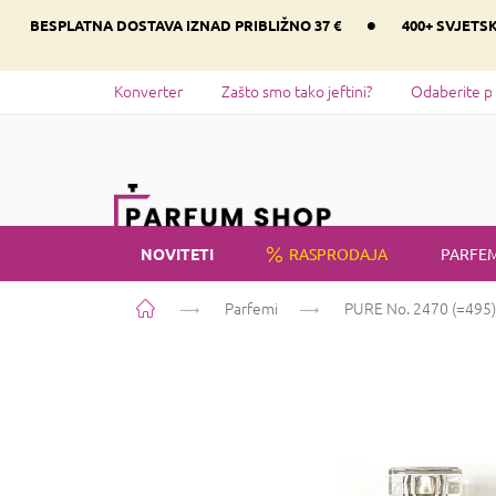
Preskoči
•
BESPLATNA DOSTAVA IZNAD PRIBLIŽNO 37 €
400+ SVJETS
na
sadržaj
Konverter
Zašto smo tako jeftini?
Odaberite p
NOVITETI
RASPRODAJA
PARFEM
Početna
Parfemi
PURE No. 2470 (=495)