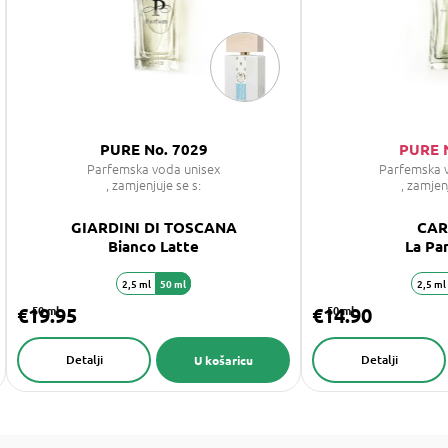
PURE No. 7029
PURE 
Parfemska voda unisex
Parfemska 
, zamjenjuje se s:
, zamjen
GIARDINI DI TOSCANA
CAR
Bianco Latte
La Pa
2,5 ml
50 ml
2,5 ml
€19.95
50 ml
€14.90
50 ml
Detalji
Detalji
U košaricu