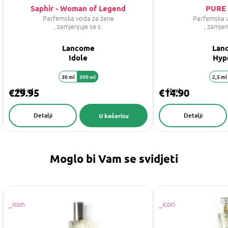
Saphir - Woman of Legend
PURE 
Parfemska voda za žene
Parfemska 
, zamjenjuje se s:
, zamjen
Lancome
Lan
Idole
Hyp
30 ml
200 ml
2,5 ml
€29.95
200 ml
€14.90
50 ml
Detalji
Detalji
U košaricu
Moglo bi Vam se svidjeti