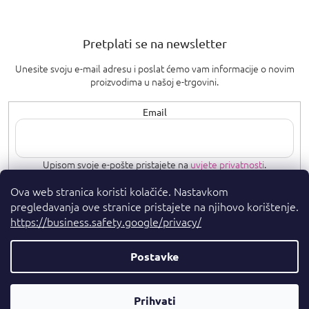
Pretplati se na newsletter
Unesite svoju e-mail adresu i poslat ćemo vam informacije o novim
proizvodima u našoj e-trgovini.
Email
Upisom svoje e-pošte pristajete na
uvjete privatnosti
.
Ova web stranica koristi kolačiće. Nastavkom
PRETPLATI SE
pregledavanja ove stranice pristajete na njihovo korištenje.
https://business.safety.google/privacy/
Postavke
Autorska prava 2026
. Sva prava pridržana.
Parfumshop.hr
Parfemski
Prihvati
Kreirao Shoptet Premium
Savjetnik