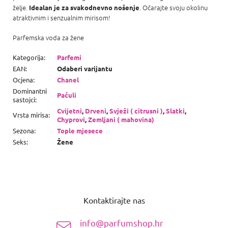
želje.
. Očarajte svoju okolinu
Idealan je za svakodnevno nošenje
atraktivnim i senzualnim mirisom!
Parfemska voda za žene
Kategorija
:
Parfemi
EAN
:
Odaberi varijantu
Ocjena
:
Chanel
Dominantni
Pačuli
sastojci
:
Cvijetni
,
Drveni
,
Svježi ( citrusni )
,
Slatki
,
Vrsta mirisa
:
Chyprovi
,
Zemljani ( mahovina)
Sezona
:
Tople mjesece
Seks
:
Žene
P
o
Kontaktirajte nas
d
n
info@parfumshop.hr
o