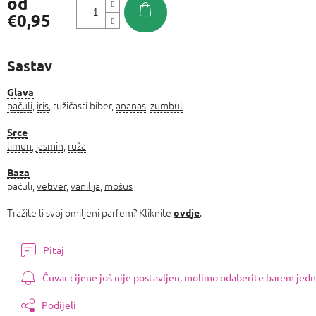
od
€0,95
Izmjeri
cijenu:
Sastav
Glava
pačuli
,
iris
, ružičasti biber,
ananas
,
zumbul
Srce
limun
,
jasmin
,
ruža
Baza
pačuli,
vetiver
,
vanilija
,
mošus
Tražite li svoj omiljeni parfem? Kliknite
.
ovdje
Pitaj
Čuvar cijene još nije postavljen, molimo odaberite barem jedn
Podijeli