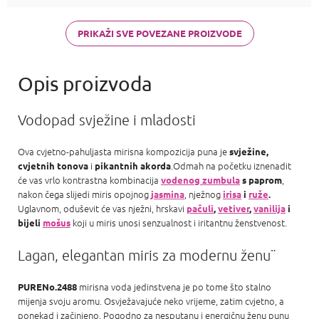
di Gioia,
Chanel Coco
Mademoiselle
PRIKAŽI SVE POVEZANE PROIZVODE
a Carolina
Herrera Good
girl
Vodopad svježine i mladosti
Ova cvjetno-pahuljasta mirisna kompozicija puna je
svježine,
i
.Odmah na početku iznenadit
cvjetnih tonova
pikantnih akorda
će vas vrlo kontrastna kombinacija
,
vodenog zumbula
s paprom
nakon čega slijedi miris opojnog
, nježnog
jasmina
irisa
i
ruže
.
Uglavnom, oduševit će vas nježni, hrskavi
pačuli
,
vetiver
,
vanilija
i
koji u miris unosi senzualnost i iritantnu ženstvenost.
bijeli
mošus
Lagan, elegantan miris za modernu ženu¨
mirisna voda jedinstvena je po tome što stalno
PURENo.2488
mijenja svoju aromu. Osvježavajuće neko vrijeme, zatim cvjetno, a
ponekad i začinjeno. Pogodno za nesputanu i energičnu ženu punu