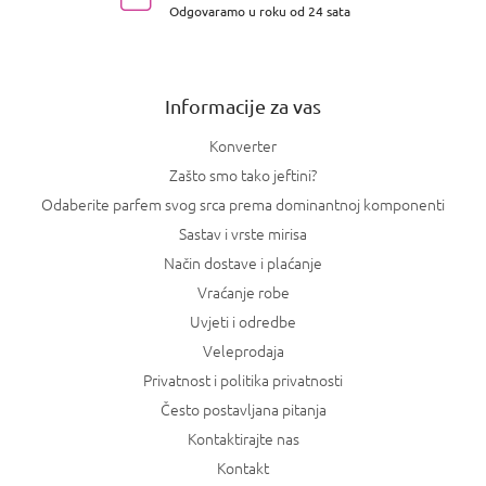
Odgovaramo u roku od 24 sata
ž
j
e
Informacije za vas
Konverter
Zašto smo tako jeftini?
Odaberite parfem svog srca prema dominantnoj komponenti
Sastav i vrste mirisa
Način dostave i plaćanje
Vraćanje robe
Uvjeti i odredbe
Veleprodaja
Privatnost i politika privatnosti
Često postavljana pitanja
Kontaktirajte nas
Kontakt