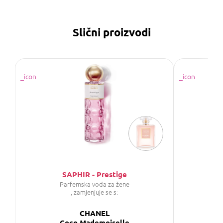
Slični proizvodi
SAPHIR - Prestige
Parfemska voda za žene
, zamjenjuje se s:
CHANEL
Coco Mademoiselle
C