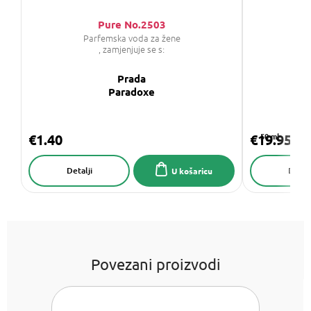
Pure No.2503
Parfemska voda za žene
, zamjenjuje se s:
Prada
GI
Paradoxe
€1.40
€19.95
50 ml
Detalji
Detalj
U košaricu
Povezani proizvodi