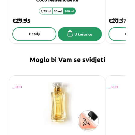
1,75 ml
30 ml
200 ml
€29.95
200 ml
€20.37
100 ml
Detalji
Detalj
U košaricu
Moglo bi Vam se svidjeti