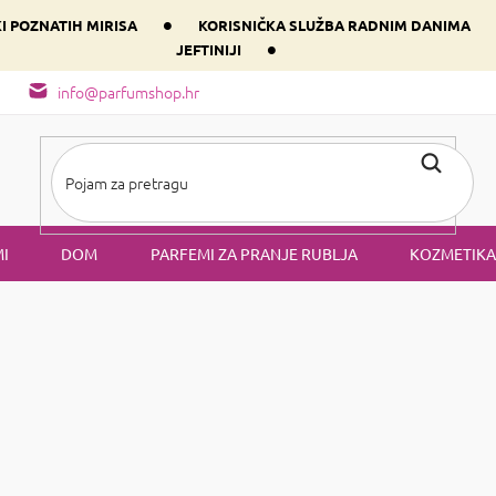
•
KI POZNATIH MIRISA
KORISNIČKA SLUŽBA RADNIM DANIMA
•
JEFTINIJI
arfem svog srca prema dominantnoj komponenti
Sastav i vrste mirisa
info@parfumshop.hr
I
DOM
PARFEMI ZA PRANJE RUBLJA
KOZMETIKA
emi
i Parfumshop.hr svatko od vas će odabrati pravi miris! Kod nas može
jim cijenama. U ponudi ćete pronaći ne samo laganu i uravnotežen
va PURE i SAPHIR. Ako puno putujete, sigurno ćete cijeniti naše ras