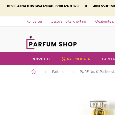
Preskoči
•
BESPLATNA DOSTAVA IZNAD PRIBLIŽNO 37 €
400+ SVJETS
na
sadržaj
Konverter
Zašto smo tako jeftini?
Odaberite p
NOVITETI
RASPRODAJA
PARFEM
Početna
Parfemi
PURE No. 61
Parfemsk