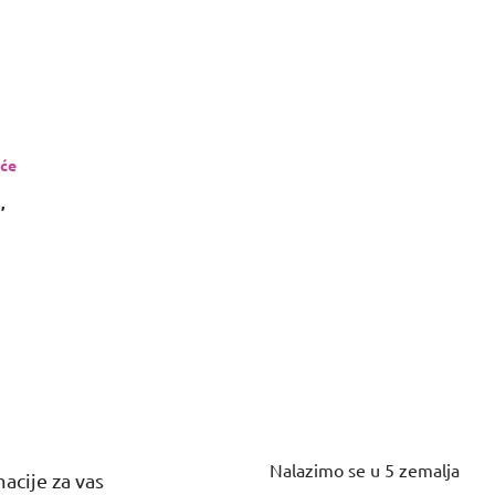
eće
)
,
Nalazimo se u 5 zemalja
acije za vas