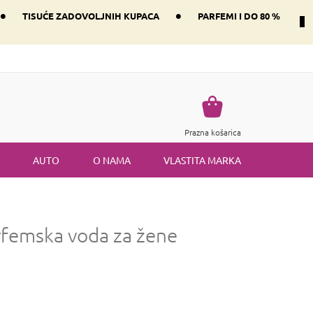
•
•
TISUĆE ZADOVOLJNIH KUPACA
PARFEMI I DO 80 %
Način dostave i plaćanje
Vraćanje robe
Uvjeti i odredbe
Košarica
Prazna košarica
AUTO
O NAMA
VLASTITA MARKA
rfemska voda za žene