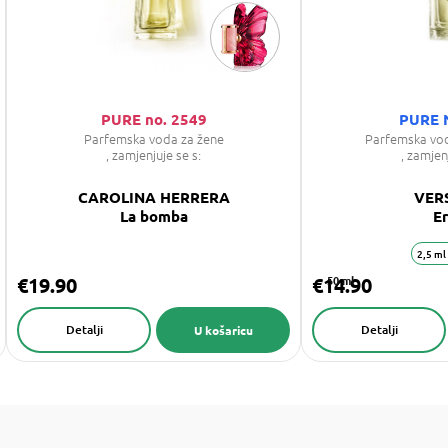
PURE no. 2549
PURE 
Parfemska voda za žene
Parfemska vo
, zamjenjuje se s:
, zamjen
CAROLINA HERRERA
VER
La bomba
E
2,5 ml
€19.90
€14.90
50 ml
Detalji
Detalji
U košaricu