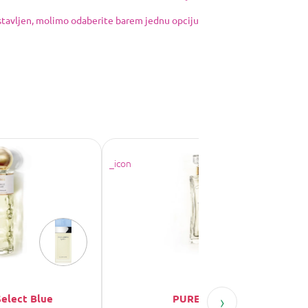
ostavljen, molimo odaberite barem jednu opciju
›
Select Blue
PURE No. 70