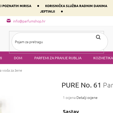
•
KI POZNATIH MIRISA
KORISNIČKA SLUŽBA RADNIM DANIMA
•
JEFTINIJI
arfem svog srca prema dominantnoj komponenti
Sastav i vrste mirisa
info@parfumshop.hr
I
DOM
PARFEMI ZA PRANJE RUBLJA
KOZMETIKA
a voda za žene
PURE No. 61
Pa
Prosječna
1 ocjena
Detalji ocjene
ocjena
proizvoda
Sastav
je