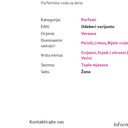
Parfemska voda za žene
Kategorija
:
Parfemi
EAN
:
Odaberi varijantu
Ocjena
:
Versace
Dominantni
Pačuli
,
Limun
,
Bijelo cvij
sastojci
:
Cvijetni
,
Svježi ( citrusni 
Vrsta mirisa
:
Voćni
Sezona
:
Tople mjesece
Seks
:
Žene
P
o
d
n
Kontaktirajte nas
Inform
o