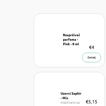
Raspršivač
parfema -
Pink - 8 ml
€4
Raspršivač
parfema- 8
ml
Detalj
Uzorci Saphir
- Mix
€5,15
Inspirirano sa: