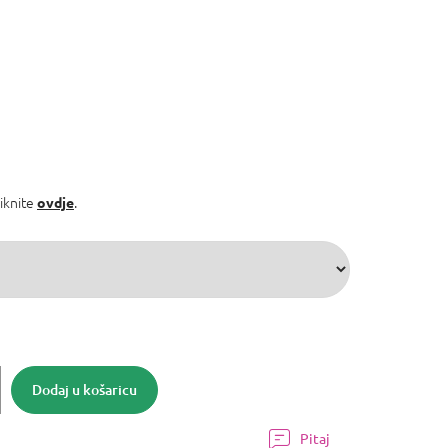
liknite
.
ovdje
Dodaj u košaricu
Pitaj