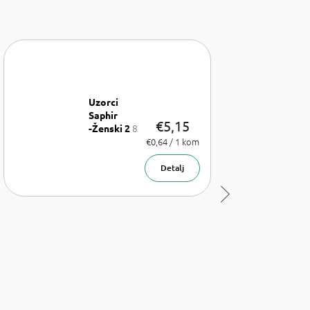
Uzorci
Saphir
€5,15
8
-Ženski 2
x uzorak
Izmjeri
€0,64 / 1 kom
cijenu:
parfema
1,75 ml
Detalj
Sljedeći
proizvod