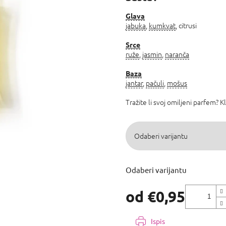
5,0
od
Glava
jabuka
,
kumkvat
, citrusi
5
zvjezdica.
Srce
ruže
,
jasmin
,
naranča
Baza
jantar
,
pačuli
,
mošus
Tražite li svoj omiljeni parfem? K
Odaberi varijantu
od
€0,95
Izmjeri
cijenu:
Ispis