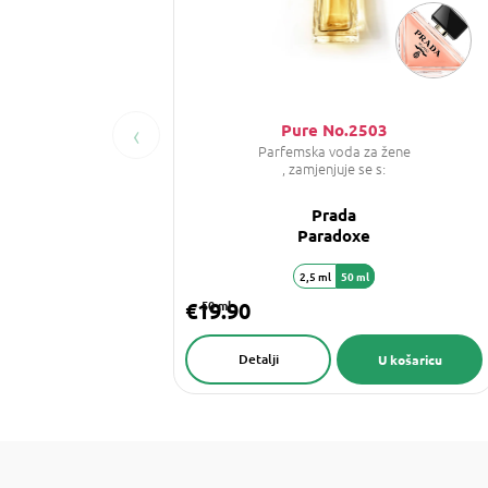
‹
Pure No.2503
Parfemska voda za žene
, zamjenjuje se s:
Prada
Paradoxe
2,5 ml
50 ml
€19.90
50 ml
Detalji
U košaricu