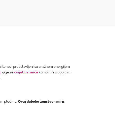
dni tonovi predstavljeni su snažnom energijom
u
, gdje se
kombinira s opojnim
cvijet naranče
.
nim plućima
. Ovaj duboko ženstven miris