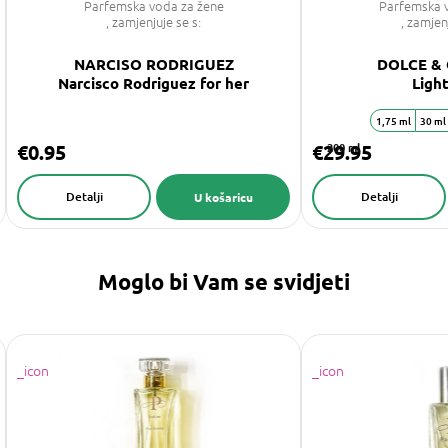
Parfemska voda za žene
Parfemska 
, zamjenjuje se s:
, zamjen
NARCISO RODRIGUEZ
DOLCE &
Narcisco Rodriguez for her
Ligh
1,75 ml
30 ml
€0.95
€29.95
200 ml
Detalji
Detalji
U košaricu
Moglo bi Vam se svidjeti