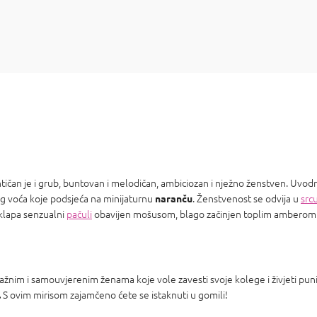
antičan je i grub, buntovan i melodičan, ambiciozan i nježno ženstven. Uvo
kog voća koje podsjeća na minijaturnu
. Ženstvenost se odvija u
src
naranču
sklapa senzualni
pačuli
obavijen mošusom, blago začinjen toplim amberom
žnim i samouvjerenim ženama koje vole zavesti svoje kolege i živjeti pu
S ovim mirisom zajamčeno ćete se istaknuti u gomili!
.