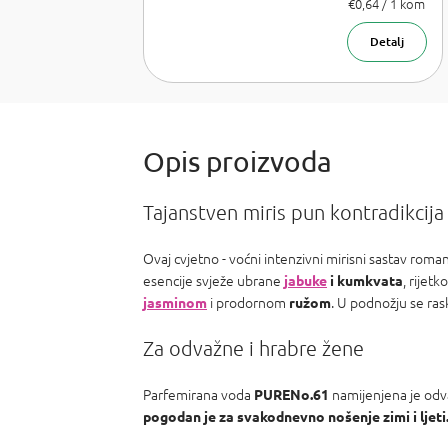
Lancome La
Izmjeri
€0,64 / 1 kom
cijenu:
Vie est belle,
Armani Sí,
Detalj
Chanel Coco
Mademoiselle,
PR Olympea,
Chloe Chloe,
PR Invictus,
Baccarat R.
540 a Armani
Acqua d
Tajanstven miris pun kontradikcija
Ovaj cvjetno - voćni intenzivni mirisni sastav rom
esencije svježe ubrane
, rijet
jabuke
i kumkvata
i prodornom
. U podnožju se ra
jasminom
ružom
Za odvažne i hrabre žene
Parfemirana voda
namijenjena je odva
PURENo.61
pogodan je za svakodnevno nošenje zimi i ljeti