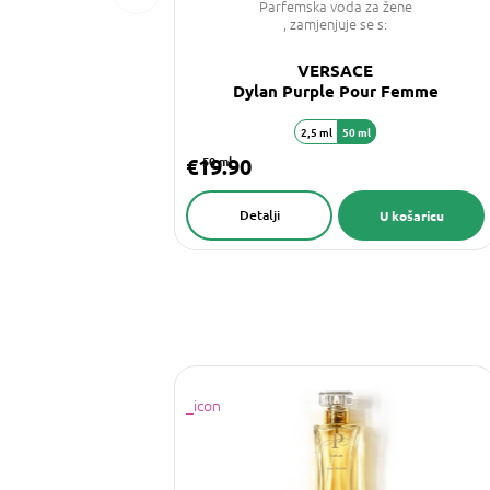
Parfemska voda za žene
, zamjenjuje se s:
VERSACE
Dylan Purple Pour Femme
2,5 ml
50 ml
€19.90
50 ml
Detalji
U košaricu