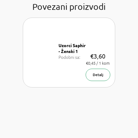
Povezani proizvodi
Uzorci Saphir
- Ženski 1
€3,60
Podobni sa:
Chloe Chloe,
Izmjeri
€0,45 / 1 kom
cijenu:
Dior J'adore,
Versace
Detalj
Bright Crystal,
Armani Acqua
di Gioia,
Chanel Coco
Mademoiselle
a Carolina
Herrera Good
girl