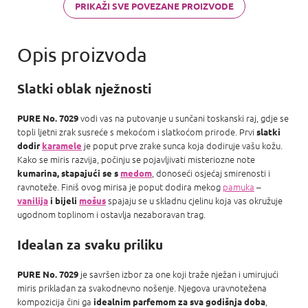
PRIKAŽI SVE POVEZANE PROIZVODE
Slatki oblak nježnosti
vodi vas na putovanje u sunčani toskanski raj, gdje se
PURE No. 7029
topli ljetni zrak susreće s mekoćom i slatkoćom prirode. Prvi
slatki
je poput prve zrake sunca koja dodiruje vašu kožu.
dodir
karamele
Kako se miris razvija, počinju se pojavljivati ​​misteriozne note
, donoseći osjećaj smirenosti i
kumarina, stapajući se s
medom
ravnoteže. Finiš ovog mirisa je poput dodira mekog
pamuka
–
spajaju se u skladnu cjelinu koja vas okružuje
vanilija
i bijeli
mošus
ugodnom toplinom i ostavlja nezaboravan trag.
Idealan za svaku priliku
je savršen izbor za one koji traže nježan i umirujući
PURE No. 7029
miris prikladan za svakodnevno nošenje. Njegova uravnotežena
kompozicija čini ga
,
idealnim parfemom za sva godišnja doba