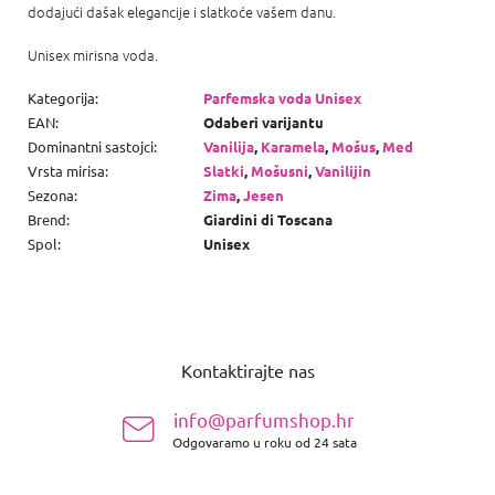
dodajući dašak elegancije i slatkoće vašem danu.
Unisex mirisna voda.
Kategorija
:
Parfemska voda Unisex
EAN
:
Odaberi varijantu
Dominantni sastojci
:
Vanilija
,
Karamela
,
Mošus
,
Med
Vrsta mirisa
:
Slatki
,
Mošusni
,
Vanilijin
Sezona
:
Zima
,
Jesen
Brend
:
Giardini di Toscana
Spol
:
Unisex
P
o
Kontaktirajte nas
d
n
info@parfumshop.hr
o
Odgovaramo u roku od 24 sata
ž
j