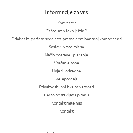
e
Informacije za vas
Konverter
Zašto smo tako jeftini?
Odaberite parfem svog srca prema dominantnoj komponenti
Sastav i vrste mirisa
Način dostave i plaćanje
Vraćanje robe
Uvjeti i odredbe
Veleprodaja
Privatnost i politika privatnosti
Često postavljana pitanja
Kontaktirajte nas
Kontakt