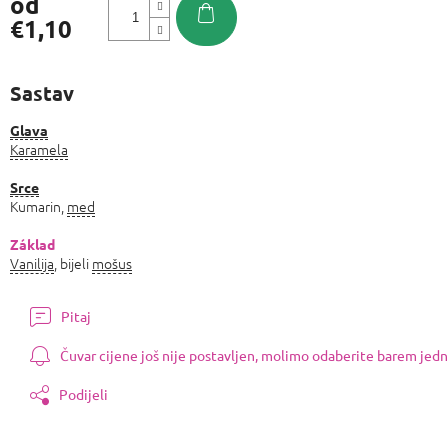
od
€1,10
Izmjeri
cijenu:
Sastav
Glava
Karamela
Srce
Kumarin,
med
Základ
Vanilija
, bijeli
mošus
Pitaj
Čuvar cijene još nije postavljen, molimo odaberite barem jedn
Podijeli