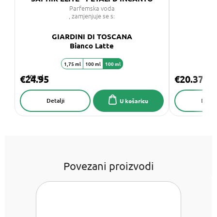
Parfemska voda
, zamjenjuje se s:
GIARDINI DI TOSCANA
GI
Bianco Latte
1,75 ml
100 ml
100 ml
€24.95
100 ml
€20.37
Detalji
Detalj
U košaricu
Povezani proizvodi