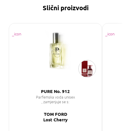
Slični proizvodi
PURE No. 912
Parfemska voda unisex
P
, zamjenjuje se s:
TOM FORD
Lost Cherry