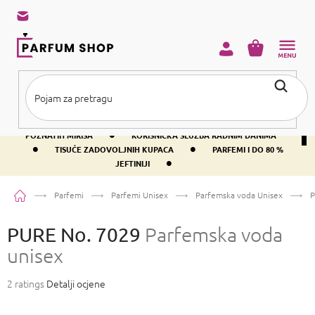
Preskoči
na
sadržaj
KOŠARICA
•
BESPLATNA DOSTAVA IZNAD PRIBLIŽNO 37 €
400+ SVJETSKI
•
POZNATIH MIRISA
KORISNIČKA SLUŽBA RADNIM DANIMA
•
•
TISUĆE ZADOVOLJNIH KUPACA
PARFEMI I DO 80 %
•
JEFTINIJI
Početna
Parfemi
Parfemi Unisex
Parfemska voda Unisex
P
PURE No. 7029
Parfemska voda
unisex
Prosječna
2 ratings
Detalji ocjene
ocjena
proizvoda