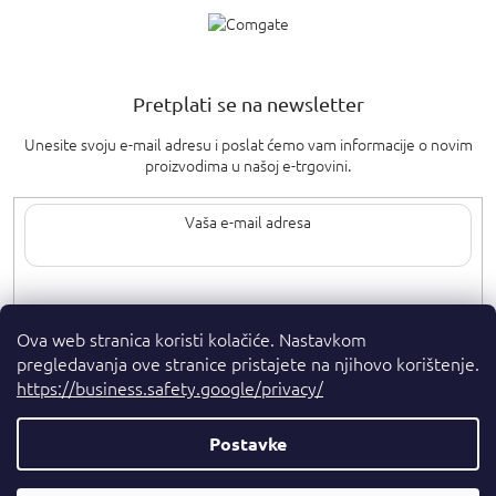
Pretplati se na newsletter
Unesite svoju e-mail adresu i poslat ćemo vam informacije o novim
proizvodima u našoj e-trgovini.
Upisom svoje e-pošte pristajete na
uvjete privatnosti
.
Ova web stranica koristi kolačiće. Nastavkom
pregledavanja ove stranice pristajete na njihovo korištenje.
https://business.safety.google/privacy/
Postavke
Autorska prava 2026
. Sva prava pridržana.
Parfumshop.hr