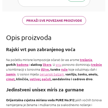
Bright Crystal,
Armani Acqua
di Gioia,
Chanel Coco
Mademoiselle
PRIKAŽI SVE POVEZANE PROIZVODE
a Carolina
Herrera Good
girl
Rajski vrt pun zabranjenog voća
Na početku mirisne kompozicije očarat će vas arome
,
trešanja
i
. U
srcu
ponovno dominiraju
gorkih
badema
slatkog
likera
trešnje
u kombinaciji s tonovima
koje oduzimaju dah i
šljive
,
turske
ruže
. U osnovi miješa
peruanski balzam
,
jasmin
vaniliju, tonku, smolu,
.
cimet
, klinčiće,
vetiver
,
pačuli
, sandalovinu i cedrovo drvo
Jedinstveni unisex miris za gurmane
jakih voćnih tonova
Orijentalna cvjetna mirisna voda PURE No.912
namijenjena je ženama i muškarcima za svakodnevno nošenje i