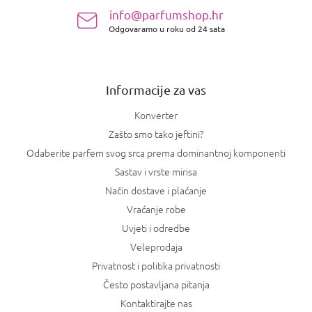
n
info@parfumshop.hr
o
Odgovaramo u roku od 24 sata
ž
j
e
Informacije za vas
Konverter
Zašto smo tako jeftini?
Odaberite parfem svog srca prema dominantnoj komponenti
Sastav i vrste mirisa
Način dostave i plaćanje
Vraćanje robe
Uvjeti i odredbe
Veleprodaja
Privatnost i politika privatnosti
Često postavljana pitanja
Kontaktirajte nas