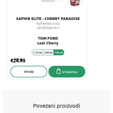
SAPHIR ELITE - CHERRY PARADISE
Parfemska voda
, zamjenjuje se s:
TOM FORD
Lost Cherry
1,75 ml
100 ml
100 ml
€24.95
100 ml
Detalji
U košaricu
Povezani proizvodi