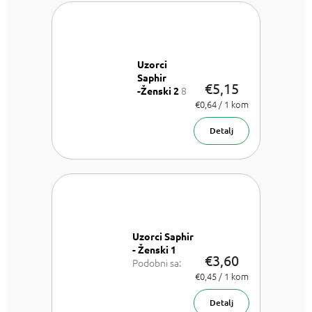
Uzorci
Saphir
€5,15
8
-Ženski 2
x uzorak
Izmjeri
€0,64 / 1 kom
cijenu:
parfema
1,75 ml
Detalj
Uzorci Saphir
- Ženski 1
€3,60
Podobni sa:
Chloe Chloe,
Izmjeri
€0,45 / 1 kom
cijenu:
Dior J'adore,
Versace
Detalj