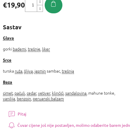
€19,90
Izmjeri
cijenu:
Sastav
Glava
gorki
bademi
,
trešnje
,
liker
Srce
turska
ruža
,
šljiva
,
jasmin
sambac,
trešnja
Baza
cimet
,
pačuli
,
cedar
,
vetiver
,
klinčići
,
sandalovina
, mahune tonke,
vanilija
,
benzoin
,
peruanski balzam
Pitaj
Čuvar cijene još nije postavljen, molimo odaberite barem jedn