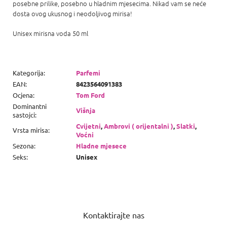
posebne prilike, posebno u hladnim mjesecima. Nikad vam se neće
dosta ovog ukusnog i neodoljivog mirisa!
Unisex mirisna voda 50 ml
Kategorija
:
Parfemi
EAN
:
8423564091383
Ocjena
:
Tom Ford
Dominantni
Višnja
sastojci
:
Cvijetni
,
Ambrovi ( orijentalni )
,
Slatki
,
Vrsta mirisa
:
Voćni
Sezona
:
Hladne mjesece
Seks
:
Unisex
P
o
Kontaktirajte nas
d