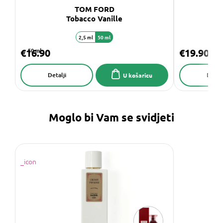
TOM FORD
Tobacco Vanille
2,5 ml
50 ml
€16.90
50 ml
€19.90
Detalji
Detalj
U košaricu
Moglo bi Vam se svidjeti