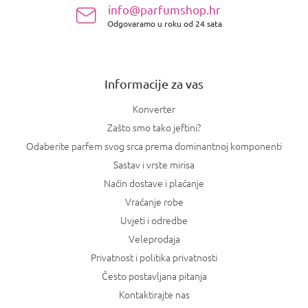
info@parfumshop.hr
o
Odgovaramo u roku od 24 sata
ž
j
e
Informacije za vas
Konverter
Zašto smo tako jeftini?
Odaberite parfem svog srca prema dominantnoj komponenti
Sastav i vrste mirisa
Način dostave i plaćanje
Vraćanje robe
Uvjeti i odredbe
Veleprodaja
Privatnost i politika privatnosti
Često postavljana pitanja
Kontaktirajte nas