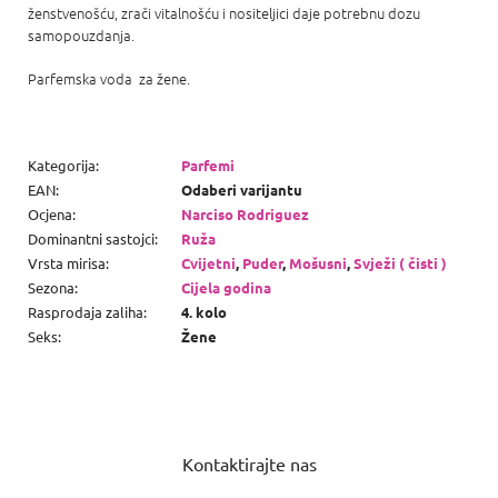
ženstvenošću, zrači vitalnošću i nositeljici daje potrebnu dozu
samopouzdanja.
Parfemska voda
za žene.
Kategorija
:
Parfemi
EAN
:
Odaberi varijantu
Ocjena
:
Narciso Rodriguez
Dominantni sastojci
:
Ruža
Vrsta mirisa
:
Cvijetni
,
Puder
,
Mošusni
,
Svježi ( čisti )
Sezona
:
Cijela godina
Rasprodaja zaliha
:
4. kolo
Seks
:
Žene
P
o
Kontaktirajte nas
d
n