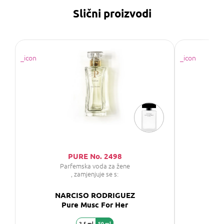
Slični proizvodi
PURE No. 2498
SAP
Parfemska voda za žene
P
, zamjenjuje se s:
NARCISO RODRIGUEZ
NA
Pure Musc For Her
2,5 ml
50 ml
3