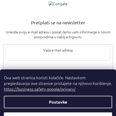
Pretplati se na newsletter
Unesite svoju e-mail adresu i poslat ćemo vam informacije o novim
proizvodima u našoj e-trgovini.
Upisom svoje e-pošte pristajete na
uvjete privatnosti
.
Ova web stranica koristi kolačiće. Nastavkom
pregledavanja ove stranice pristajete na njihovo korištenje.
https://business.safety.google/privacy/
Postavke
Autorska prava 2026
. Sva prava pridržana.
Parfumshop.hr