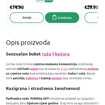
€14.90
50 ml
€29.95
200 ml
Detalji
Detalj
U košaricu
Senzualan buket
ruža
i
božura
Gornja nota mirisne
predstavlja
cvjetno-mošusne kompozicije
začinski
koji se stapa sa
srcem
jedinstvenog
,
ružičasti
papar
mošusa
koje predstavljaju neodoljivi
. Bazne
uz cvjetne note
božur i ruža
note
daju ravnotežu mirisu.
pačulija,
ljubičice
i toplog
jantara
Razigrana i strastvena ženstvenost
izvrstan je dodatak za razigranu i
Parfemska voda
PURENo.2471
senzualnu ženu
. Ovaj miris osvaja slobodom i
tijekom cijele godine