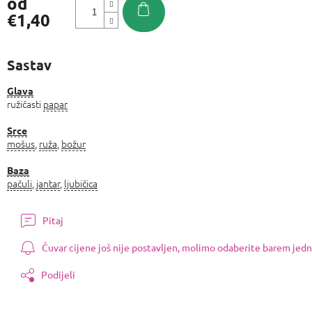
od
€1,40
Izmjeri
cijenu:
Sastav
Glava
ružičasti
papar
Srce
mošus
,
ruža
,
božur
Baza
pačuli
,
jantar
,
ljubičica
Pitaj
Čuvar cijene još nije postavljen, molimo odaberite barem jedn
Podijeli