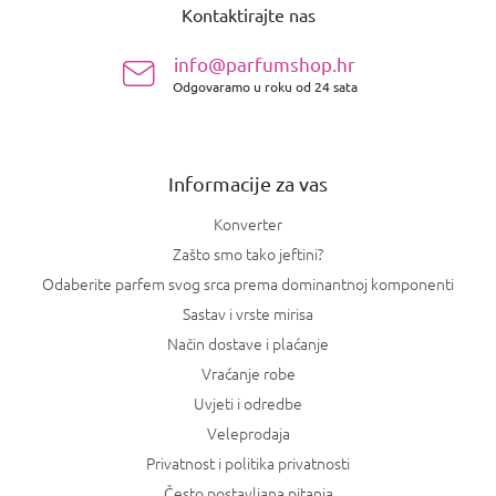
e
a
Kontaktirajte nas
d
l
i
n
s
info@parfumshop.hr
o
t
Odgovaramo u roku od 24 sata
ž
a
j
n
e
j
a
Informacije za vas
Konverter
Zašto smo tako jeftini?
Odaberite parfem svog srca prema dominantnoj komponenti
Sastav i vrste mirisa
Način dostave i plaćanje
Vraćanje robe
Uvjeti i odredbe
Veleprodaja
Privatnost i politika privatnosti
Često postavljana pitanja