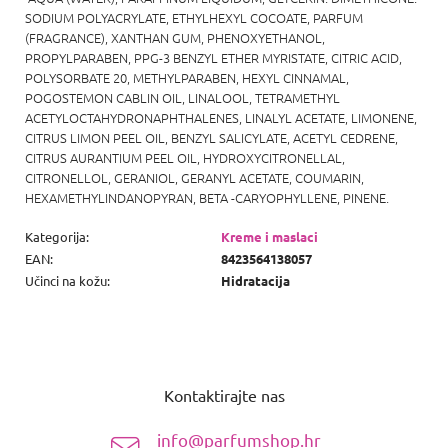
SODIUM POLYACRYLATE, ETHYLHEXYL COCOATE, PARFUM
(FRAGRANCE), XANTHAN GUM, PHENOXYETHANOL,
PROPYLPARABEN, PPG-3 BENZYL ETHER MYRISTATE, CITRIC ACID,
POLYSORBATE 20, METHYLPARABEN, HEXYL CINNAMAL,
POGOSTEMON CABLIN OIL, LINALOOL, TETRAMETHYL
ACETYLOCTAHYDRONAPHTHALENES, LINALYL ACETATE, LIMONENE,
CITRUS LIMON PEEL OIL, BENZYL SALICYLATE, ACETYL CEDRENE,
CITRUS AURANTIUM PEEL OIL, HYDROXYCITRONELLAL,
CITRONELLOL, GERANIOL, GERANYL ACETATE, COUMARIN,
HEXAMETHYLINDANOPYRAN, BETA -CARYOPHYLLENE, PINENE.
Kategorija
:
Kreme i maslaci
EAN
:
8423564138057
Učinci na kožu
:
Hidratacija
P
o
Kontaktirajte nas
d
n
info@parfumshop.hr
o