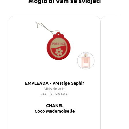
Moglo bi Vam se svidjeti
EMPLEADA - Prestige Saphir
Miris do auta
, zamjenjuje se s:
CHANEL
Coco Mademoiselle
C