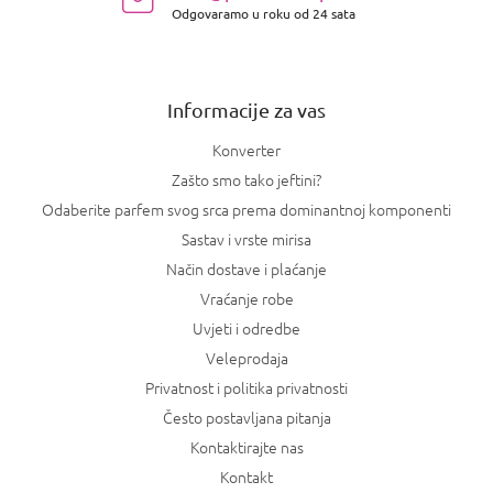
Odgovaramo u roku od 24 sata
ž
j
e
Informacije za vas
Konverter
Zašto smo tako jeftini?
Odaberite parfem svog srca prema dominantnoj komponenti
Sastav i vrste mirisa
Način dostave i plaćanje
Vraćanje robe
Uvjeti i odredbe
Veleprodaja
Privatnost i politika privatnosti
Često postavljana pitanja
Kontaktirajte nas
Kontakt