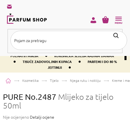
Preskoči
na
sadržaj
KOŠARICA
•
BESPLATNA DOSTAVA IZNAD PRIBLIŽNO 37 €
400+ SVJETSKI
•
POZNATIH MIRISA
KORISNIČKA SLUŽBA RADNIM DANIMA
•
•
TISUĆE ZADOVOLJNIH KUPACA
PARFEMI I DO 80 %
•
JEFTINIJI
Početna
Kozmetika
Tijelo
Njega ruku i noktiju
Kreme i mas
PURE No.2487
Mlijeko za tijelo
50ml
Prosječna
Nije ocijenjeno
Detalji ocjene
ocjena
proizvoda