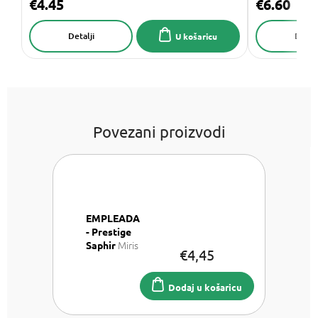
€4.45
€6.60
Detalji
Detalj
U košaricu
Povezani proizvodi
EMPLEADA
- Prestige
Miris
Saphir
€4,45
do auta
Dodaj u košaricu