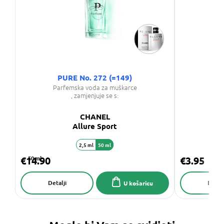
PURE No. 272 (=149)
Parfemska voda za muškarce
, zamjenjuje se s:
CHANEL
Allure Sport
2,5 ml
50 ml
€14.90
50 ml
€3.95
Detalji
Detalj
U košaricu