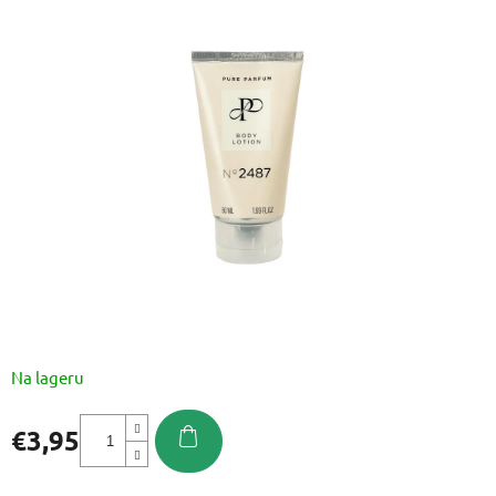
je
0,0
od
5
zvjezdica.
Na lageru
€3,95
Izmjeri
cijenu: