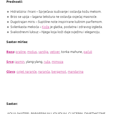
Prednosti:
🔹 Hidratizira i hrani – Sprječava isušivanje i ostavlja kožu mekom.
🔹 Brzo se upija – lagana tekstura ne ostavlja osjećaj masnoće.
🔹 Dugotrajan miris – Suptilne note inspirirane kultnim parfemom.
🔹 Svilenkasta mekoća –
Koža
je glatka, podatna i zdravog izgleda.
🔹 Svakodnevni luksuz – Njega koja koži daje svježinu i eleganciju.
Sastav mirisa:
praline
,
mošus
,
vanilija
,
vetiver
, tonka mahune,
pačuli
Baza
:
jasmin
, ylang-ylang,
ruža
,
mimoza
Srce
:
:
cvijet naranče
,
naranča
,
bergamot
,
mandarina
Glava
Sastav:
AQUA (WATER), PARAFFINUM LIQUIDUM, GLYCERIN. DIMETHICONE.