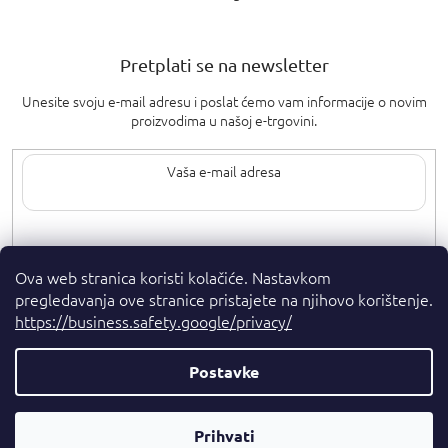
Pretplati se na newsletter
Unesite svoju e-mail adresu i poslat ćemo vam informacije o novim
proizvodima u našoj e-trgovini.
Upisom svoje e-pošte pristajete na
uvjete privatnosti
.
Ova web stranica koristi kolačiće. Nastavkom
pregledavanja ove stranice pristajete na njihovo korištenje.
https://business.safety.google/privacy/
Postavke
Autorska prava 2026
. Sva prava pridržana.
Parfumshop.hr
Parfemski
Kreirao Shoptet Premium
Prihvati
Savjetnik