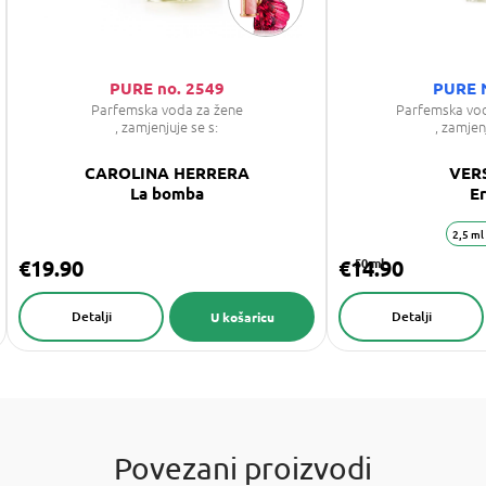
PURE no. 2549
PURE 
Parfemska voda za žene
Parfemska vo
, zamjenjuje se s:
, zamjen
CAROLINA HERRERA
VER
La bomba
E
2,5 ml
€19.90
€14.90
50 ml
Detalji
Detalji
U košaricu
Povezani proizvodi