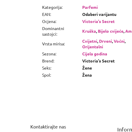
Kategorija
:
Parfemi
EAN
:
Odaberi varijantu
Ocjena
:
Victoria's Secret
Dominantni
Kruška
,
Bijelo cvijeće
,
Am
sastojci
:
Cvijetni
,
Drveni
,
Voćni
,
Vrsta mirisa
:
Orijentalni
Sezona
:
Cijela godina
Brend
:
Victoria's Secret
Seks
:
Žene
Spol
:
Žena
P
o
d
n
Kontaktirajte nas
Inform
o