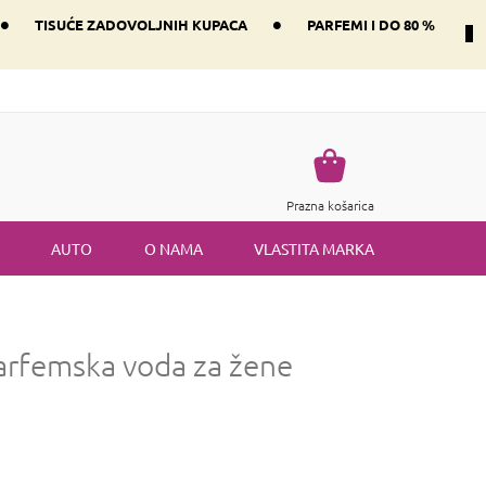
•
•
TISUĆE ZADOVOLJNIH KUPACA
PARFEMI I DO 80 %
Način dostave i plaćanje
Vraćanje robe
Uvjeti i odredbe
Košarica
Prazna košarica
AUTO
O NAMA
VLASTITA MARKA
arfemska voda za žene