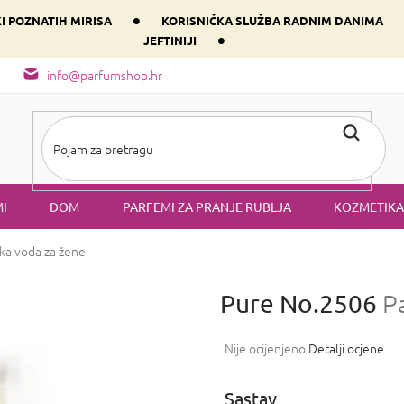
•
KI POZNATIH MIRISA
KORISNIČKA SLUŽBA RADNIM DANIMA
•
JEFTINIJI
arfem svog srca prema dominantnoj komponenti
Sastav i vrste mirisa
info@parfumshop.hr
I
DOM
PARFEMI ZA PRANJE RUBLJA
KOZMETIKA
ka voda za žene
Pure No.2506
P
Prosječna
Nije ocijenjeno
Detalji ocjene
ocjena
proizvoda
Sastav
je