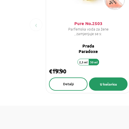
‹
Pure No.2503
Parfemska voda za žene
, zamjenjuje se s:
Prada
Paradoxe
2,5 ml
50 ml
€19.90
50 ml
Detalji
U košaricu