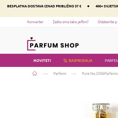
Preskoči
•
BESPLATNA DOSTAVA IZNAD PRIBLIŽNO 37 €
400+ SVJETS
na
sadržaj
Konverter
Zašto smo tako jeftini?
Odaberite p
NOVITETI
RASPRODAJA
PARFEM
Početna
Parfemi
Pure No.2506
Parfems