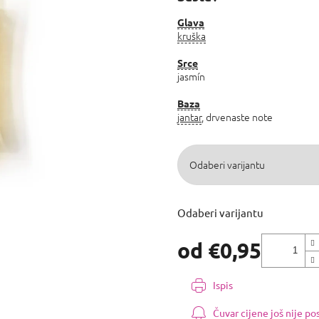
0,0
od
Glava
kruška
5
zvjezdica.
Srce
jasmín
Baza
jantar
, drvenaste note
Odaberi varijantu
od
€0,95
Izmjeri
cijenu:
Ispis
Čuvar cijene još nije p