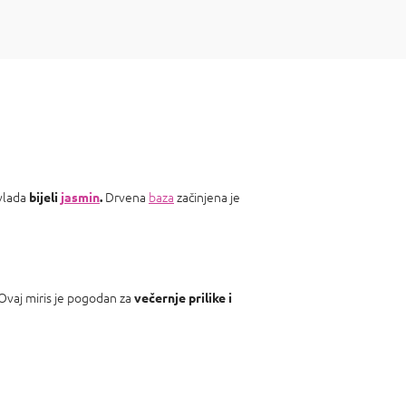
vlada
Drvena
baza
začinjena je
bijeli
jasmin
.
 Ovaj miris je pogodan za
večernje prilike i