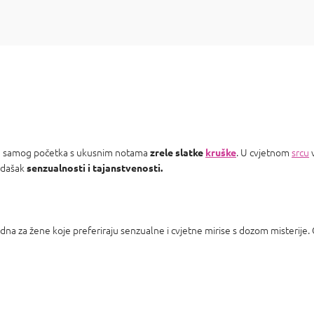
od samog početka s ukusnim notama
. U cvjetnom
srcu
zrele slatke
kruške
i dašak
senzualnosti i tajanstvenosti.
a za žene koje preferiraju senzualne i cvjetne mirise s dozom misterije.