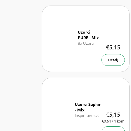
Uzorci
PURE - Mix
8x Uzorci
€5,15
parfemu -
Mix
Detalj
Uzorci Saphir
- Mix
€5,15
Inspirirano sa:
Lancome La
Izmjeri
€0,64 / 1 kom
cijenu:
Vie est belle,