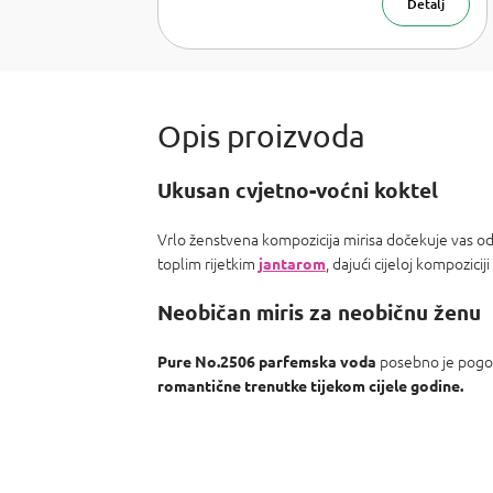
Armani Sí,
Detalj
Chanel Coco
Mademoiselle,
PR Olympea,
Chloe Chloe,
PR Invictus,
Baccarat R.
540 a Armani
Acqua d
Ukusan cvjetno-voćni koktel
Vrlo ženstvena kompozicija mirisa dočekuje vas 
toplim rijetkim
, dajući cijeloj kompozicij
jantarom
Neobičan miris za neobičnu ženu
posebno je pogodn
Pure No.2506
parfemska voda
romantične trenutke tijekom cijele godine.