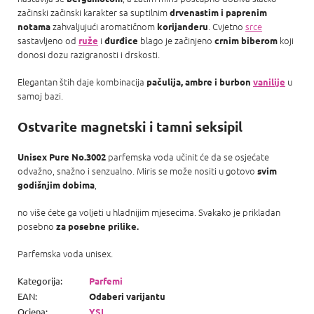
začinski začinski karakter sa suptilnim
drvenastim i paprenim
zahvaljujući aromatičnom
. Cvjetno
srce
notama
korijanderu
sastavljeno od
i
blago je začinjeno
koji
ruže
đurđice
crnim biberom
donosi dozu razigranosti i drskosti.
Elegantan štih daje kombinacija
u
pačulija, ambre i burbon
vanilije
samoj bazi.
Ostvarite magnetski i tamni seksipil
parfemska voda učinit će da se osjećate
Unisex Pure No.3002
odvažno, snažno i senzualno. Miris se može nositi u gotovo
svim
,
godišnjim dobima
no više ćete ga voljeti u hladnijim mjesecima. Svakako je prikladan
posebno
za posebne prilike.
Parfemska voda unisex.
Kategorija
:
Parfemi
EAN
:
Odaberi varijantu
Ocjena
:
YSL