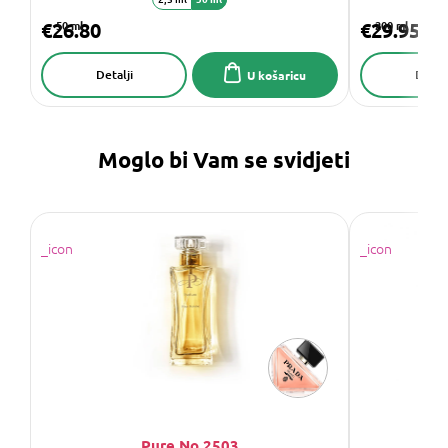
€26.80
50 ml
€29.95
200 ml
Detalji
Detalj
U košaricu
Moglo bi Vam se svidjeti
Pure No.2503