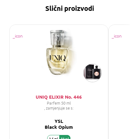
Slični proizvodi
UNIQ ELIXIR No. 446
SA
Parfem 50 ml
P
, zamjenjuje se s:
YSL
Black Opium
2,5 ml
50 ml
1,