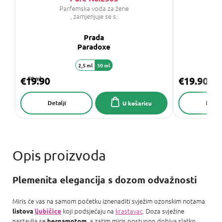
Parfemska voda za žene
P
, zamjenjuje se s:
Prada
C
Paradoxe
2,5 ml
50 ml
€19.90
50 ml
€19.90
Detalji
Detalj
U košaricu
Plemenita elegancija s dozom odvažnosti
Miris će vas na samom početku iznenaditi svježim ozonskim notama
koji podsjećaju na
krastavac
. Doza svježine
listova
ljubičice
nastavlja se
, a zatim miris postupno dobiva slatko
bergamotom