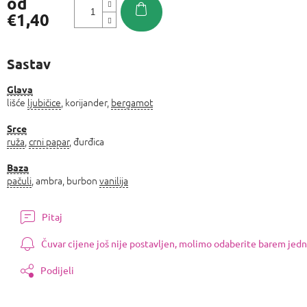
od
€1,40
Izmjeri
cijenu:
Sastav
Glava
lišće
ljubičice
, korijander,
bergamot
Srce
ruža
,
crni papar
, đurđica
Baza
pačuli
, ambra, burbon
vanilija
Pitaj
Čuvar cijene još nije postavljen, molimo odaberite barem jedn
Podijeli