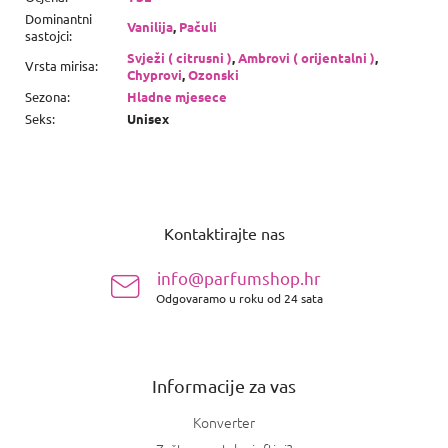
Dominantni
Vanilija
,
Pačuli
sastojci
:
Svježi ( citrusni )
,
Ambrovi ( orijentalni )
,
Vrsta mirisa
:
Chyprovi
,
Ozonski
Sezona
:
Hladne mjesece
Seks
:
Unisex
P
o
Kontaktirajte nas
d
n
info@parfumshop.hr
o
Odgovaramo u roku od 24 sata
ž
j
e
Informacije za vas
Konverter