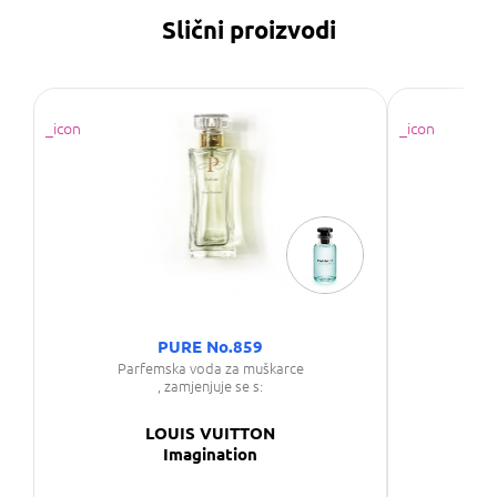
Slični proizvodi
PURE No.859
Parfemska voda za muškarce
Par
, zamjenjuje se s:
LOUIS VUITTON
Imagination