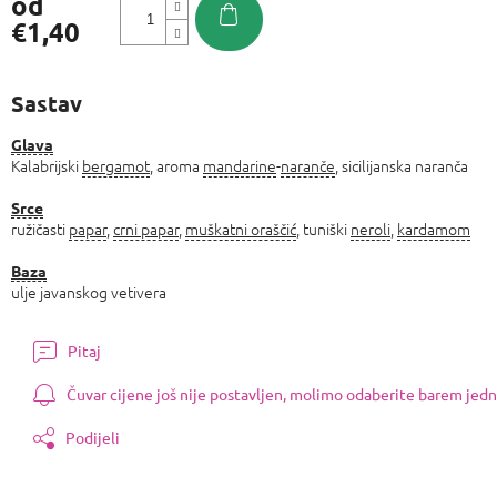
od
€1,40
Izmjeri
cijenu:
Sastav
Glava
Kalabrijski
bergamot
, aroma
mandarine
-
naranče
, sicilijanska naranča
Srce
ružičasti
papar
,
crni papar
,
muškatni oraščić
, tuniški
neroli
,
kardamom
Baza
ulje javanskog vetivera
Pitaj
Čuvar cijene još nije postavljen, molimo odaberite barem jedn
Podijeli