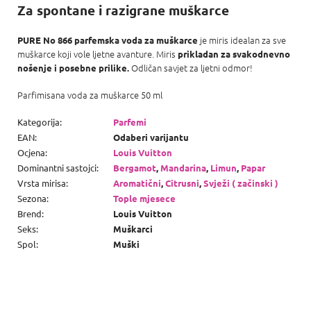
Za spontane i razigrane muškarce
je miris idealan za sve
PURE No 866 parfemska voda za muškarce
muškarce koji vole ljetne avanture. Miris
prikladan za svakodnevno
Odličan savjet za ljetni odmor!
nošenje i posebne prilike.
Parfimisana voda za muškarce 50 ml
Kategorija
:
Parfemi
EAN
:
Odaberi varijantu
Ocjena
:
Louis Vuitton
Dominantni sastojci
:
Bergamot
,
Mandarina
,
Limun
,
Papar
Vrsta mirisa
:
Aromatični
,
Citrusni
,
Svježi ( začinski )
Sezona
:
Tople mjesece
Brend
:
Louis Vuitton
Seks
:
Muškarci
Spol
:
Muški
P