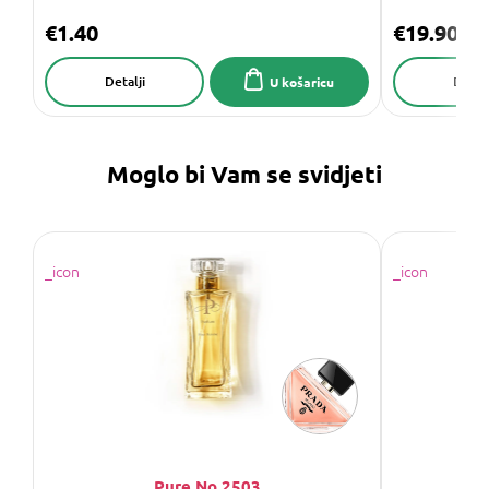
€1.40
€19.90
Detalji
Detalj
U košaricu
Moglo bi Vam se svidjeti
Pure No.2503