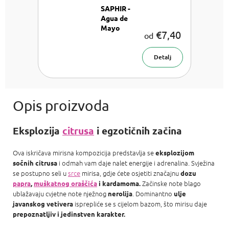
SAPHIR -
Agua de
Mayo
€7,40
od
Unisex
parfemska
voda
Detalj
Eksplozija
citrusa
i egzotičnih začina
Ova iskričava mirisna kompozicija predstavlja se
eksplozijom
i odmah vam daje nalet energije i adrenalina. Svježina
sočnih citrusa
se postupno seli u
srce
mirisa, gdje ćete osjetiti značajnu
dozu
Začinske note blago
papra
,
muškatnog oraščića
i kardamoma.
ublažavaju cvjetne note nježnog
. Dominantno
nerolija
ulje
isprepliće se s cijelom bazom, što mirisu daje
javanskog
vetivera
prepoznatljiv i jedinstven karakter.