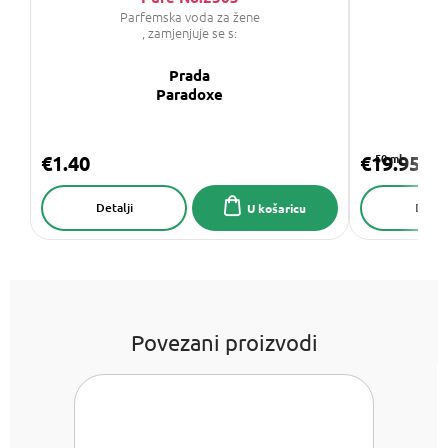
Parfemska voda za žene
, zamjenjuje se s:
Prada
GI
Paradoxe
€1.40
€19.95
50 ml
Detalji
Detalj
U košaricu
Povezani proizvodi