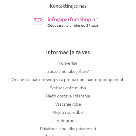
o
Kontaktirajte nas
d
n
info@parfumshop.hr
o
Odgovaramo u roku od 24 sata
ž
j
e
Informacije za vas
Konverter
Zašto smo tako jeftini?
Odaberite parfem svog srca prema dominantnoj komponenti
Sastav i vrste mirisa
Način dostave i plaćanje
Vraćanje robe
Uvjeti i odredbe
Veleprodaja
Privatnost i politika privatnosti