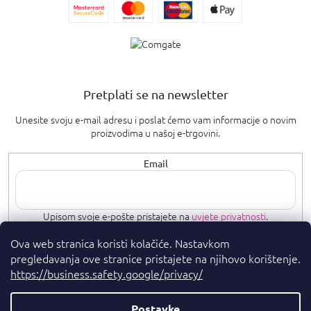
Pretplati se na newsletter
Unesite svoju e-mail adresu i poslat ćemo vam informacije o novim
proizvodima u našoj e-trgovini.
Email
Upisom svoje e-pošte pristajete na
uvjete privatnosti
.
Ova web stranica koristi kolačiće. Nastavkom
PRETPLATI SE
pregledavanja ove stranice pristajete na njihovo korištenje.
https://business.safety.google/privacy/
Postavke