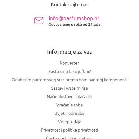
e
a
Kontaktirajte nas
d
l
i
n
s
info@parfumshop.hr
o
t
Odgovaramo u roku od 24 sata
ž
a
j
n
e
j
a
Informacije za vas
Konverter
Zašto smo tako jeftini?
Odaberite parfem svog srca prema dominantnoj komponenti
Sastav i vrste mirisa
Način dostave i plaćanje
Vraćanje robe
Uvjeti i odredbe
Veleprodaja
Privatnost i politika privatnosti
Često postavljana pitanja