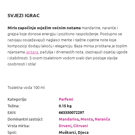
SVJEZI IGRAC
mandarine, naranče i
Miris započinje svježim voćnim notama
grejpa koje donose energiju i pozitivno raspoloženje. Postupno se
razvijaju osvježavajući naglasci mente i nježne cvjetne note koje
kompoziciji dodaju lakoću i eleganciju. Baza mirisa protkana je toplim
nijansama
jantara
, pačulija i drvenastih nota, izazivajući osjećaj ugode
i stabilnosti. S ovom toaletnom vodom svaki dan postaje slavlje
osobnosti i stila!
Toaletna voda 100 ml
Kategorija
:
Parfemi
Težina
:
0.15 kg
EAN
:
663350072297
Dominantni sastojci
:
Mandarina
,
Menta
,
Naranča
Vrsta mirisa
:
Drveni
,
Citrusni
Spol
:
Muškarci, Djeca