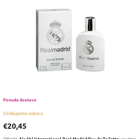
je
0,0
od
5
zvjezdica.
Ponuda dostave
Očekujemo uskoro
€20,45
Izmjeri
cijenu:
Otkrijte
savršen
Air-Val International Real Madrid Eau de Toilette,