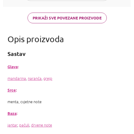
PRIKAŽI SVE POVEZANE PROIZVODE
Sastav
Glava
:
mandarina
,
naranča
,
grejp
Srce
:
menta, cvjetne note
Baza
:
jantar
,
pačuli
,
drvene note