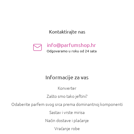
P
o
Kontaktirajte nas
d
n
info@parfumshop.hr
o
Odgovaramo u roku od 24 sata
ž
j
e
Informacije za vas
Konverter
Zašto smo tako jeftini?
Odaberite parfem svog srca prema dominantnoj komponenti
Sastav i vrste mirisa
Način dostave i plaćanje
Vraćanje robe