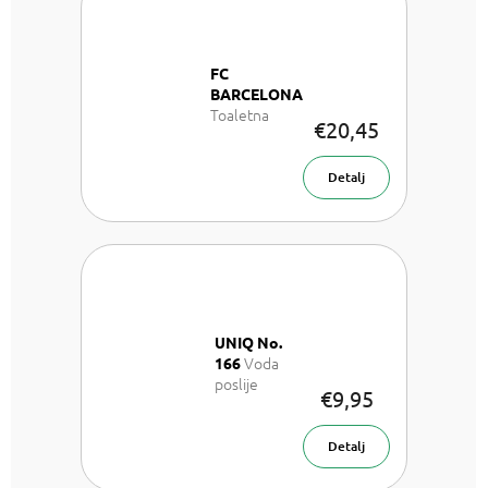
FC
BARCELONA
Toaletna
€20,45
voda 100 ml
Detalj
UNIQ No.
Voda
166
poslije
€9,95
brijanja 100
ml
Detalj