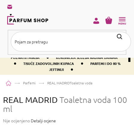
Preskoči
na
sadržaj
KOŠARICA
•
BESPLATNA DOSTAVA IZNAD PRIBLIŽNO 37 €
400+ SVJETSKI
•
POZNATIH MIRISA
KORISNIČKA SLUŽBA RADNIM DANIMA
•
•
TISUĆE ZADOVOLJNIH KUPACA
PARFEMI I DO 80 %
•
JEFTINIJI
Početna
Parfemi
REAL MADRID
Toaletna voda 100 ml
REAL MADRID
Toaletna voda 100
ml
Prosječna
Nije ocijenjeno
Detalji ocjene
ocjena
proizvoda