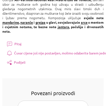
izbor za muškarce svih godina koji uživaju u strasti i uzbuđenju
gledanja nogometnih utakmica. Ovaj miris slavi timski duh i
džentlmenstvo, dizajniran za muškarce koji žele izraziti svoju osobnost
i ljubav prema nogometu. Kompozicija uključuje
svježe note
mandarine
,
naranče
i
grejpa
u glavi, osvježavajuće
srce
s mentom
i cvjetnim notama, te bazne note
jantara
, pačulija i drvenastih
nota.
Pitaj
Čuvar cijene još nije postavljen, molimo odaberite barem jedn
Podijeli
Povezani proizvodi