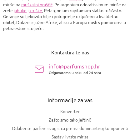
miriše na
muškatni oraščić
. Pelargonium odoratissimum miriše na
zrele
jabuke
i
kruške
, Pelargonium capitamum slatko ružičasto.
Geranije su ljekovito bilje i polugrmlje uključeno u kvalitetnu
obitelj.Dolaze iz južne Afrike, ali su u Europu došli s pomorcima u
petnaestom stoljeću.
P
o
Kontaktirajte nas
d
n
info@parfumshop.hr
o
Odgovaramo u roku od 24 sata
ž
j
e
Informacije za vas
Konverter
Zašto smo tako jeftini?
Odaberite parfem svog srca prema dominantnoj komponenti
Sastav i vrste mirisa