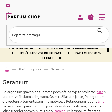
Preskoči
na
sadržaj
KOŠARICA
•
BESPLATNA DOSTAVA IZNAD PRIBLIŽNO 37 €
400+ SVJETSKI
•
POZNATIH MIRISA
KORISNIČKA SLUŽBA RADNIM DANIMA
•
•
TISUĆE ZADOVOLJNIH KUPACA
PARFEMI I DO 80 %
•
JEFTINIJI
Početna
Rječnik pojmova
Geranium
Geranium
Pelargonium graveolens - aroma podsjeća na svježe stoljetne
ruže
s
toplom, začinskom primjesom. Osim ružičaste nijanse, Pelargonium
graveolens x tomentosum ima metvicu, a Pelargonium radens
limun
.
Pelargonium quercifolium, čiji su listovi slični hrastovim, miriše na
iglice u toploj borovoj šumi i rijetki
tamjan
, Pelargonium fragrans