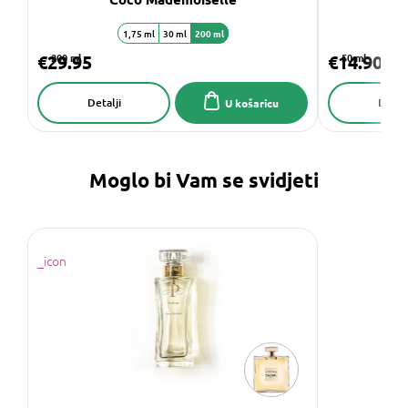
1,75 ml
30 ml
200 ml
€29.95
200 ml
€14.90
50 ml
Detalji
Detalj
U košaricu
Moglo bi Vam se svidjeti