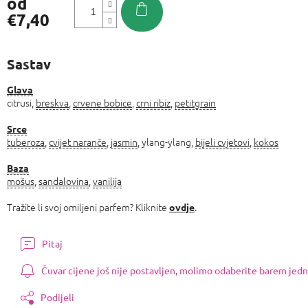
od
€7,40
Izmjeri
cijenu:
Sastav
Glava
citrusi,
breskva
,
crvene bobice
,
crni ribiz
,
petitgrain
Srce
tuberoza
,
cvijet naranče
,
jasmin
, ylang-ylang,
bijeli cvjetovi
,
kokos
Baza
mošus
,
sandalovina
,
vanilija
Tražite li svoj omiljeni parfem? Kliknite
.
ovdje
Pitaj
Čuvar cijene još nije postavljen, molimo odaberite barem jedn
Podijeli