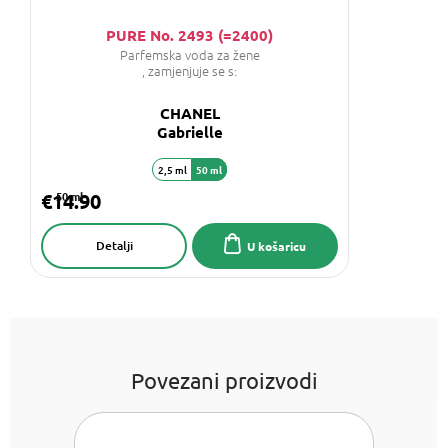
PURE No. 2493 (=2400)
Parfemska voda za žene
, zamjenjuje se s:
CHANEL
Gabrielle
2,5 ml
50 ml
€14.90
50 ml
Detalji
U košaricu
Povezani proizvodi