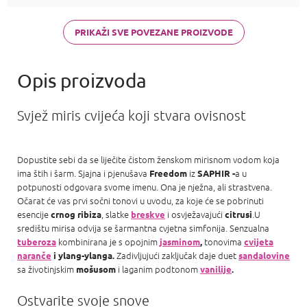
di Gioia,
Chanel Coco
Mademoiselle
PRIKAŽI SVE POVEZANE PROIZVODE
a Carolina
Herrera Good
girl
Svjež miris cvijeća koji stvara ovisnost
Dopustite sebi da se liječite čistom ženskom mirisnom vodom koja
ima štih i šarm. Sjajna i pjenušava
iz
a u
Freedom
SAPHIR -
potpunosti odgovara svome imenu. Ona je nježna, ali strastvena.
Očarat će vas prvi sočni tonovi u uvodu, za koje će se pobrinuti
esencije
, slatke
i osvježavajući
.U
crnog ribiza
breskve
citrusi
središtu mirisa odvija se šarmantna cvjetna simfonija. Senzualna
kombinirana je s opojnim
tonovima
tuberoza
jasminom
,
cvijeta
Zadivljujući zaključak daje duet
naranče
i ylang-ylanga.
sandalovine
sa životinjskim
i laganim podtonom
mošusom
vanilije
.
Ostvarite svoje snove