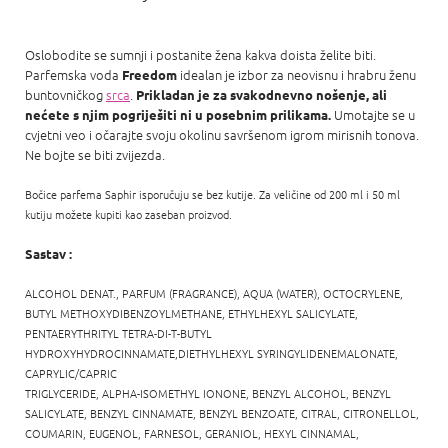
Oslobodite se sumnji i postanite žena kakva doista želite biti.
Parfemska voda
idealan je izbor za neovisnu i hrabru ženu
Freedom
buntovničkog
srca
.
Prikladan je za svakodnevno nošenje, ali
Umotajte se u
nećete s njim pogriješiti ni u posebnim prilikama.
cvjetni veo i očarajte svoju okolinu savršenom igrom mirisnih tonova.
Ne bojte se biti zvijezda.
Bočice parfema Saphir isporučuju se bez kutije. Za veličine od 200 ml i 50 ml
kutiju možete kupiti kao zaseban proizvod.
Sastav :
ALCOHOL DENAT., PARFUM (FRAGRANCE), AQUA (WATER), OCTOCRYLENE,
BUTYL METHOXYDIBENZOYLMETHANE, ETHYLHEXYL SALICYLATE,
PENTAERYTHRITYL TETRA-DI-T-BUTYL
HYDROXYHYDROCINNAMATE,DIETHYLHEXYL SYRINGYLIDENEMALONATE,
CAPRYLIC/CAPRIC
TRIGLYCERIDE, ALPHA-ISOMETHYL IONONE, BENZYL ALCOHOL, BENZYL
SALICYLATE, BENZYL CINNAMATE, BENZYL BENZOATE, CITRAL, CITRONELLOL,
COUMARIN, EUGENOL, FARNESOL, GERANIOL, HEXYL CINNAMAL,