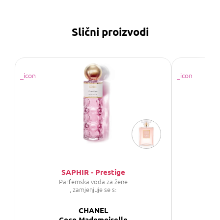
Slični proizvodi
SAPHIR - Prestige
P
Parfemska voda za žene
P
, zamjenjuje se s:
CHANEL
Coco Mademoiselle
C