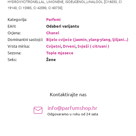
HYDROXYCITRONELLAL, LIMONENE, ISOEUGENOL,LINALOOL [CI16035, CI
19140, CI 15985, CI 42090, CI 60730].
Kategorija
:
Parfemi
EAN
:
Odaberi varijantu
Ocjena
:
Chanel
Dominantni sastojci
:
Bijelo cvijeće (jasmin, ylang-ylang, ljiljani...)
Vrsta mirisa
:
Cvijetni
,
Drveni
,
Svježi ( citrusni )
Sezona
:
Tople mjesece
Seks
:
Žene
P
o
Kontaktirajte nas
d
n
info@parfumshop.hr
o
Odgovaramo u roku od 24 sata
ž
j
e